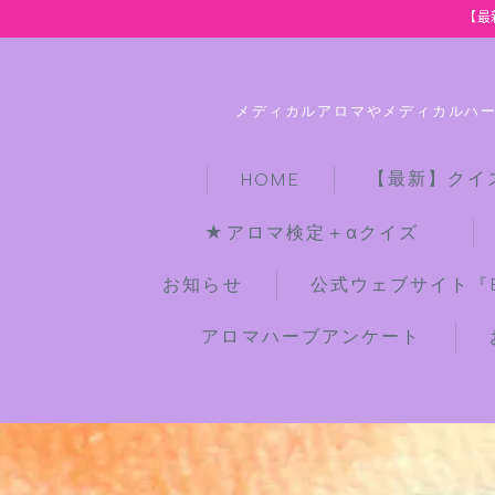
【最
メディカルアロマやメディカルハ
【最新】クイ
HOME
★アロマ検定＋αクイズ
お知らせ
公式ウェブサイト『Bot
アロマハーブアンケート