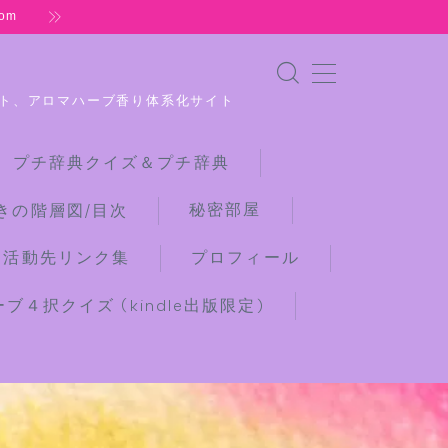
om
ト、アロマハーブ香り体系化サイト
 プチ辞典クイズ＆プチ辞典
秘密部屋
きの階層図/目次
な活動先リンク集
プロフィール
４択クイズ (kindle出版限定)