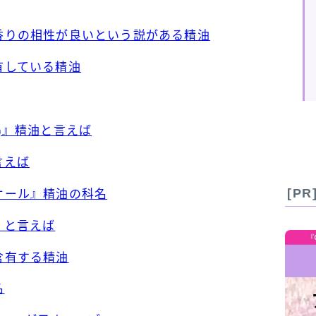
と香りの相性が良いという説がある精油
有している精油
性)』精油と言えば
言えば
[P
ニオール』精油の科名
」と言えば
含有する精油
名