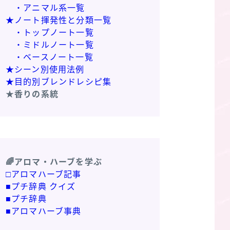
・アニマル系一覧
★ノート揮発性と分類一覧
・トップノート一覧
・ミドルノート一覧
・ベースノート一覧
★シーン別使用法例
★目的別ブレンドレシピ集
★香りの系統
🌈アロマ・ハーブを学ぶ
□アロマハーブ記事
■プチ辞典 クイズ
■プチ辞典
■アロマハーブ事典