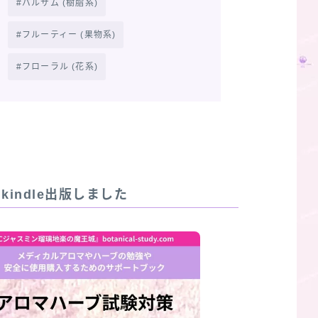
バルサム (樹脂系)
フルーティー (果物系)
フローラル (花系)
R]kindle出版しました