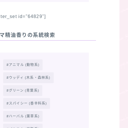
ilter_set id="64829"]
マ精油香りの系統検索
アニマル (動物系)
ウッディ (木系・森林系)
グリーン (青葉系)
スパイシー (香辛料系)
ハーバル (薬草系)