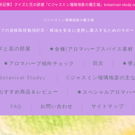
新記事】クイズと花の部屋『Cジャスミン瑠璃地楽の魔王城』botanical-study.c
Cジャスミン瑠璃地楽の魔王城
ーブの資格取得勉強対応・精油を安全に使用し購入するためのサポー
ズと花の部屋
★全種/アロマハーブスパイス基材
HOME
目次
★アロマハーブ傾向チェック
★導
【最新】クイズと花の部屋
anical Study』
Cジャスミン瑠璃地楽の主
おすすめ商品＆レビュー
★スペシャルアロマハーブ
★全種/アロマハーブスパイス基材 プ
チ辞典クイズ＆プチ辞典
お問い合わせ
サイトマップ
FAQ
★アロマ検定＋αクイズ