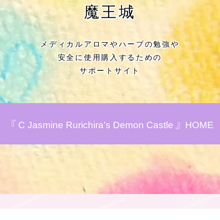
★アロマハーブ傾向チェック
魔王城
目次
メディカルアロマやハーブの勉強や
安全に使用購入するための
★導きの階層図/目次
サポートサイト
秘密部屋
お知らせ
『 C Jasmine Rurichira's Demon Castle 』HOME
公式ウェブサイト『Botanical Study』
Cジャスミン瑠璃地楽の主な活動先リン
ク集
プロフィール