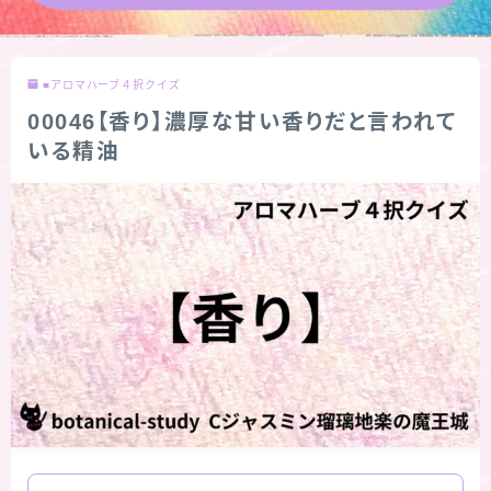
★導きの階層図/目次
■アロマハーブ４択クイズ
秘密部屋
00046【香り】濃厚な甘い香りだと言われて
いる精油
お知らせ
公式ウェブサイト『Botanical Study』
Cジャスミン瑠璃地楽の主な活動先リンク集
プロフィール
アロマハーブアンケート
おすすめ商品＆レビュー