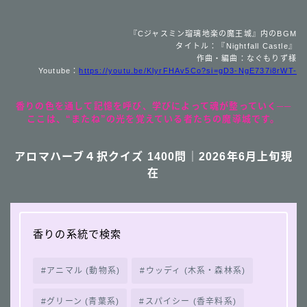
『Cジャスミン瑠璃地楽の魔王城』内のBGM
タイトル：『Nightfall Castle』
作曲・編曲：なぐもりず様
Youtube：
https://youtu.be/KlyrFHAv5Co?si=gD3-NgE737i8rWT-
香りの色を通して記憶を呼び、学びによって魂が整っていく──
ここは、“またね”の光を覚えている者たちの魔導城です。
アロマハーブ４択クイズ 1400問｜2026年6月上旬現
在
香りの系統で検索
アニマル (動物系)
ウッディ (木系・森林系)
グリーン (青葉系)
スパイシー (香辛料系)