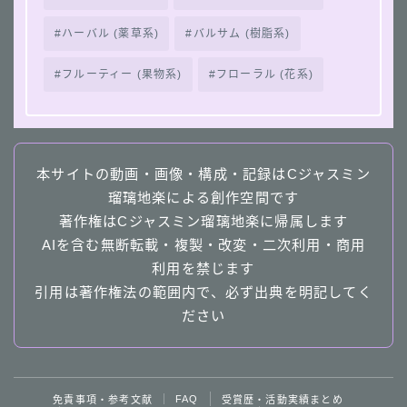
ハーバル (薬草系)
バルサム (樹脂系)
フルーティー (果物系)
フローラル (花系)
本サイトの動画・画像・構成・記録はCジャスミン
瑠璃地楽による創作空間です
著作権はCジャスミン瑠璃地楽に帰属します
AIを含む無断転載・複製・改変・二次利用・商用
利用を禁じます
Follow Me
引用は著作権法の範囲内で、必ず出典を明記してく
ださい
follow me
４択クイズ動画へ
FAQ
免責事項・参考文献
受賞歴・活動実績まとめ