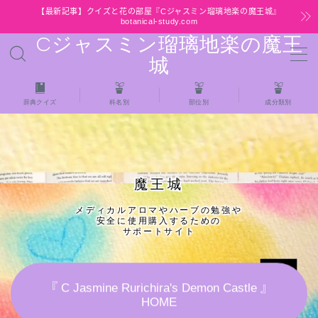
【最新記事】クイズと花の部屋『Cジャスミン瑠璃地楽の魔王城』
botanical-study.com
Cジャスミン瑠璃地楽の魔王
MENU
城
HOME
辞典クイズ
科名別
部位別
成分類別
【最新】クイズと花の部屋
★全種/アロマハーブスパイス基材 プチ辞典ク
魔王城
イズ＆プチ辞典
メディカルアロマやハーブの勉強や
安全に使用購入するための
★アロマ検定＋αクイズ
サポートサイト
★アロマハーブ傾向チェック
『 C Jasmine Rurichira's Demon Castle 』
HOME
目次