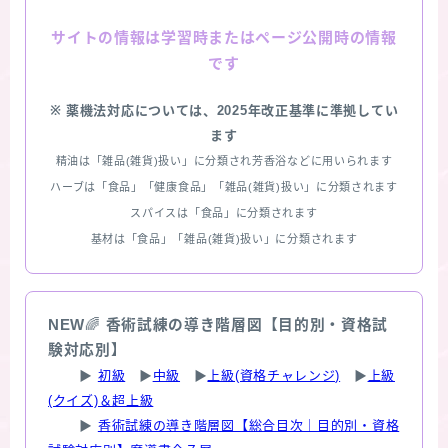
情報は学習時またはページ公開時の情報
サイトの
です
※ 薬機法対応については、2025年改正基準に準拠してい
ます
精油は「雑品(雑貨)扱い」に分類され芳香浴などに用いられます
ハーブは「食品」「健康食品」「雑品(雑貨)扱い」に分類されます
スパイスは「食品」に分類されます
基材は「食品」「雑品(雑貨)扱い」に分類されます
NEW
🌈
香術試練の導き階層図【目的別・資格試
験対応別】
▶
初級
▶
中級
▶
上級(資格チャレンジ)
▶
上級
(クイズ)＆超上級
▶
香術試練の導き階層図【総合目次｜目的別・資格