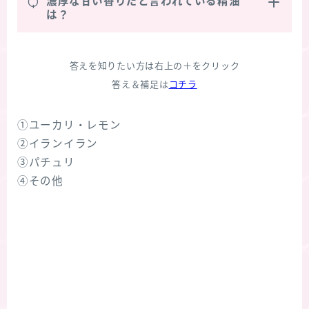
Q
濃厚な甘い香りだと言われている精油
は？
答えを知りたい方は右上の＋をクリック
答え＆補足は
コチラ
①ユーカリ・レモン
②イランイラン
③パチュリ
④その他