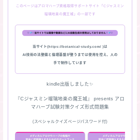
このページはアロマハーブ資格取得サポートサイト「Cジャスミン
★スペシャルアロマハーブ４択クイズ (kindle出
瑠璃地楽の魔王城」の一部です
版限定)
FAQ
当サイト(https://botanical-study.com/ )は
お問い合わせ
AI技術の法整備と倫理基盤が整うまでは使用を控え、人の
手で制作しています
サイトマップ
kindle出版しました✨
『Cジャスミン瑠璃地楽の魔王城』 presents アロ
マハーブ試験対策クイズ形式問題集
(スペシャルクイズページパスワード付)