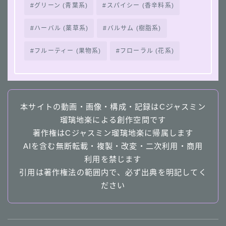
グリーン (青葉系)
スパイシー (香辛料系)
ハーバル (薬草系)
バルサム (樹脂系)
フルーティー (果物系)
フローラル (花系)
本サイトの動画・画像・構成・記録はCジャスミン
瑠璃地楽による創作空間です
著作権はCジャスミン瑠璃地楽に帰属します
AIを含む無断転載・複製・改変・二次利用・商用
利用を禁じます
引用は著作権法の範囲内で、必ず出典を明記してく
ださい
Follow Me