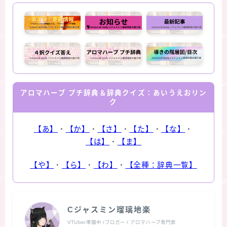
アロマハーブ プチ辞典＆辞典クイズ：あいうえおリン
ク
【あ】
・
【か】
・
【さ】
・
【た】
・
【な】
・
【は】
・
【ま】
【や】
・
【ら】
・
【わ】
・
【全種：辞典一覧】
Cジャスミン瑠璃地楽
VTUber準備中 /ブロガー / アロマハーブ専門家