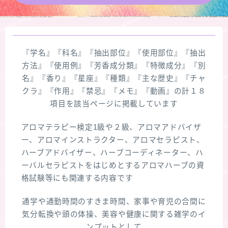
★導きの階層図/目次
秘密部屋
『学名』『科名』『抽出部位』『使用部位』『抽出
方法』『使用例』『芳香成分類』『特徴成分』『別
お知らせ
名』『香り』『星座』『種類』『主な歴史』『チャ
クラ』『作用』『禁忌』『メモ』『動画』の計１８
項目を該当ページに掲載しています
Cジャスミン瑠璃地楽の主な活動先リンク集
アロマテラピー検定1級や２級、アロマアドバイザ
プロフィール
ー、アロマインストラクター、アロマセラピスト、
ハーブアドバイザー、ハーブコーディネーター、ハ
アロマハーブアンケート
ーバルセラピストをはじめとするアロマハーブの資
格試験等にも関連する内容です
おすすめ商品＆レビュー
通学や通勤時間のすきま時間、家事や育児の合間に
気分転換や頭の体操、美容や健康に関する雑学のイ
★スペシャルアロマハーブ４択クイズ (kindle出
ンプットとして