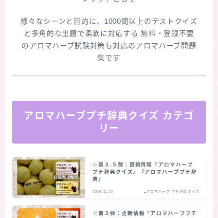
版限定)
様々なシーンと目的に、1000問以上のテストクイズ
FAQ
と多角的な出題で柔軟に対応する 無料・登録不要
のアロマハーブ試験対策も対応のアロマハーブ問題
お問い合わせ
集です
サイトマップ
アロマハーブプチ辞典クイズ カテゴ
リー
☆第３.５弾：更新情報『アロマハーブ
プチ辞典クイズ』『アロマハーブプチ辞
典』
2025.11.20
□アロマハーブ プチ辞典 クイズ
☆第３弾：更新情報『アロマハーブプチ