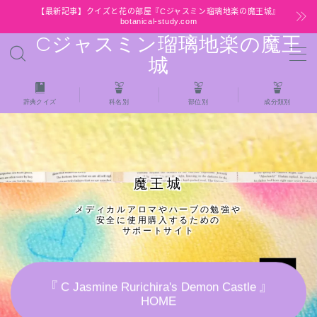
【最新記事】クイズと花の部屋『Cジャスミン瑠璃地楽の魔王城』
botanical-study.com
Cジャスミン瑠璃地楽の魔王
MENU
城
HOME
辞典クイズ
科名別
部位別
成分類別
【最新】クイズと花の部屋
★全種/アロマハーブスパイス基材 プチ辞典ク
魔王城
イズ＆プチ辞典
メディカルアロマやハーブの勉強や
安全に使用購入するための
★アロマ検定＋αクイズ
サポートサイト
★アロマハーブ傾向チェック
『 C Jasmine Rurichira's Demon Castle 』
HOME
目次