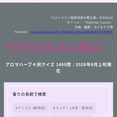
『Cジャスミン瑠璃地楽の魔王城』内のBGM
タイトル：『Nightfall Castle』
作曲・編曲：なぐもりず様
Youtube：
https://youtu.be/KlyrFHAv5Co?si=gD3-NgE737i8rWT-
香りの色を通して記憶を呼び、学びによって魂が整っていく──
ここは、“またね”の光を覚えている者たちの魔導城です。
アロマハーブ４択クイズ 1400問｜2026年6月上旬現
在
香りの系統で検索
アニマル (動物系)
ウッディ (木系・森林系)