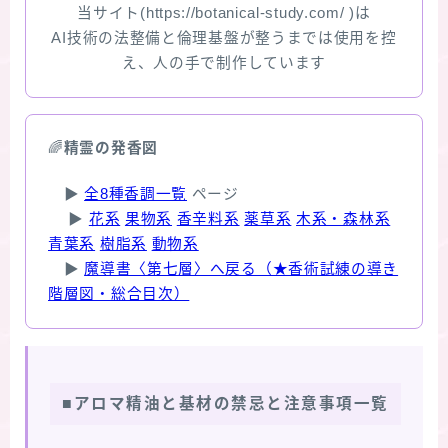
当サイト(https://botanical-study.com/ )は
AI技術の法整備と倫理基盤が整うまでは使用を控
え、人の手で制作しています
🌈
精霊の発香図
▶
全8種香調一覧
ページ
▶
花系
果物系
香辛料系
薬草系
木系・森林系
青葉系
樹脂系
動物系
▶
魔導書〈第七層〉へ戻る（★香術試練の導き
階層図・総合目次）
■アロマ精油と基材の禁忌と注意事項一覧