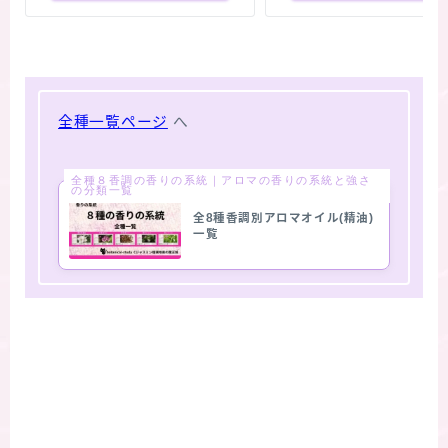
全種一覧ページ
へ
全種８香調の香りの系統｜アロマの香りの系統と強さ
の分類一覧
全8種香調別アロマオイル(精油)
一覧