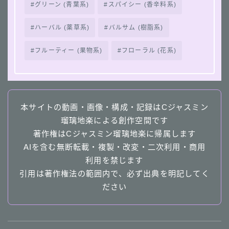
グリーン (青葉系)
スパイシー (香辛料系)
ハーバル (薬草系)
バルサム (樹脂系)
フルーティー (果物系)
フローラル (花系)
本サイトの動画・画像・構成・記録はCジャスミン
瑠璃地楽による創作空間です
著作権はCジャスミン瑠璃地楽に帰属します
AIを含む無断転載・複製・改変・二次利用・商用
利用を禁じます
引用は著作権法の範囲内で、必ず出典を明記してく
ださい
Follow Me