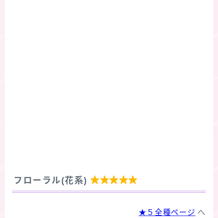

フローラル(花系)
★５全種ページ
へ