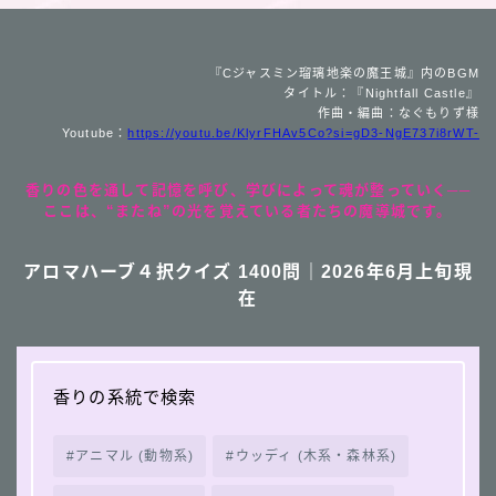
『Cジャスミン瑠璃地楽の魔王城』内のBGM
タイトル：『Nightfall Castle』
作曲・編曲：なぐもりず様
Youtube：
https://youtu.be/KlyrFHAv5Co?si=gD3-NgE737i8rWT-
香りの色を通して記憶を呼び、学びによって魂が整っていく──
ここは、“またね”の光を覚えている者たちの魔導城です。
アロマハーブ４択クイズ 1400問｜2026年6月上旬現
在
香りの系統で検索
アニマル (動物系)
ウッディ (木系・森林系)