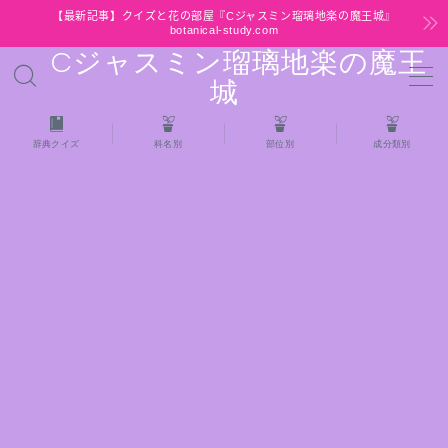
【最新記事】クイズと花の部屋『Cジャスミン瑠璃地楽の魔王城』
botanical-study.com
Cジャスミン瑠璃地楽の魔王
MENU
城
HOME
辞典クイズ
科名別
部位別
成分類別
【最新】クイズと花の部屋
★全種/アロマハーブスパイス基材 プチ辞典ク
イズ＆プチ辞典
★アロマ検定＋αクイズ
★アロマハーブ傾向チェック
目次