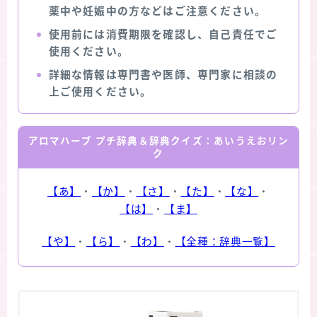
薬中や妊娠中の方などはご注意ください。
使用前には消費期限を確認し、自己責任でご
使用ください。
詳細な情報は専門書や医師、専門家に相談の
上ご使用ください。
アロマハーブ プチ辞典＆辞典クイズ：あいうえおリン
ク
【あ】
・
【か】
・
【さ】
・
【た】
・
【な】
・
【は】
・
【ま】
【や】
・
【ら】
・
【わ】
・
【全種：辞典一覧】