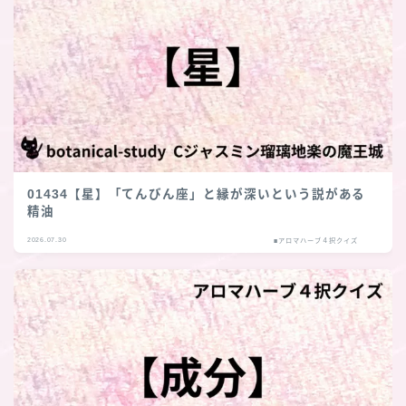
01434【星】「てんびん座」と縁が深いという説がある
精油
2026.07.30
■アロマハーブ４択クイズ
Follow Me
follow me
各種登録先のリンクへ