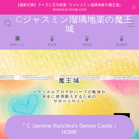
【最新記事】クイズと花の部屋『Cジャスミン瑠璃地楽の魔王城』
botanical-study.com
Cジャスミン瑠璃地楽の魔王
MENU
城
HOME
辞典クイズ
科名別
部位別
成分類別
【最新】クイズと花の部屋
★全種/アロマハーブスパイス基材 プチ辞典ク
魔王城
イズ＆プチ辞典
メディカルアロマやハーブの勉強や
安全に使用購入するための
★アロマ検定＋αクイズ
サポートサイト
★アロマハーブ傾向チェック
『 C Jasmine Rurichira's Demon Castle 』
HOME
目次