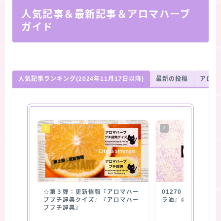
人気記事＆最新記事＆アロマハーブ
ガイド
人気記事ランキング(2024年11月17日以降)
最新の投稿
アロマ
☆第３弾：更新情報『アロマハー
01270【抽出部位
ブプチ辞典クイズ』『アロマハー
ラ油』の使用部位
ブプチ辞典』