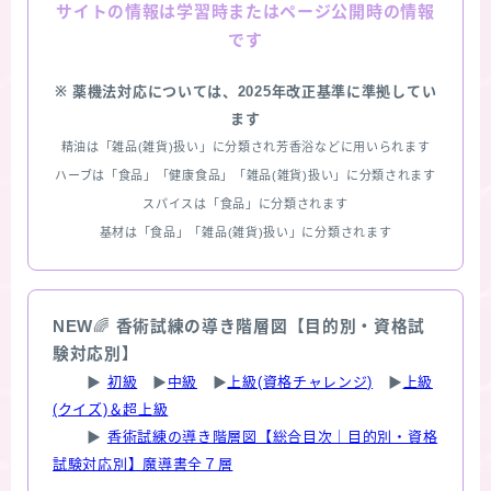
情報は学習時またはページ公開時の情報
サイトの
です
※ 薬機法対応については、2025年改正基準に準拠してい
ます
精油は「雑品(雑貨)扱い」に分類され芳香浴などに用いられます
ハーブは「食品」「健康食品」「雑品(雑貨)扱い」に分類されます
スパイスは「食品」に分類されます
基材は「食品」「雑品(雑貨)扱い」に分類されます
NEW
🌈
香術試練の導き階層図【目的別・資格試
験対応別】
▶
初級
▶
中級
▶
上級(資格チャレンジ)
▶
上級
(クイズ)＆超上級
▶
香術試練の導き階層図【総合目次｜目的別・資格
試験対応別】魔導書全７層