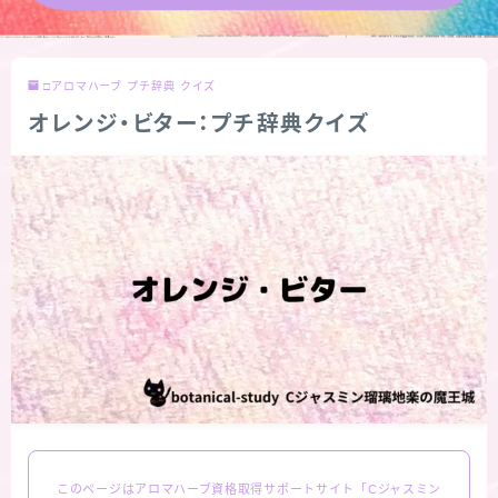
★導きの階層図/目次
□アロマハーブ プチ辞典 クイズ
秘密部屋
オレンジ・ビター：プチ辞典クイズ
お知らせ
Cジャスミン瑠璃地楽の主な活動先リンク集
プロフィール
アロマハーブアンケート
おすすめ商品＆レビュー
★スペシャルアロマハーブ４択クイズ (kindle出
このページはアロマハーブ資格取得サポートサイト「Cジャスミン