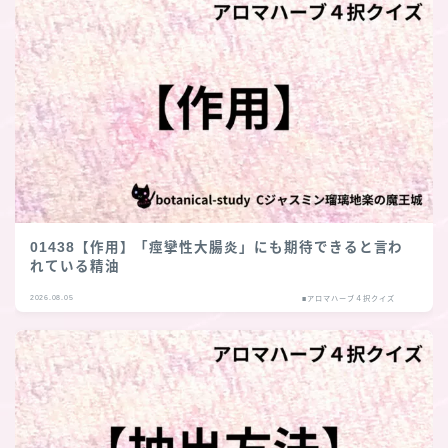
01438【作用】「痙攣性大腸炎」にも期待できると言わ
れている精油
2026.08.05
■アロマハーブ４択クイズ