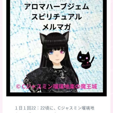
１日１回22：22頃に、Cジャスミン瑠璃地