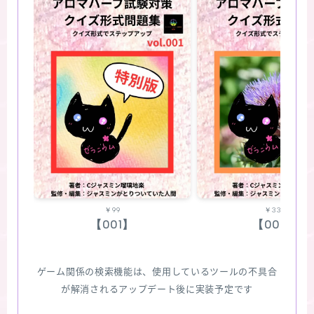
￥99
￥330
【001】
【002】
ゲーム関係の検索機能は、使用しているツールの不具合
が解消されるアップデート後に実装予定です