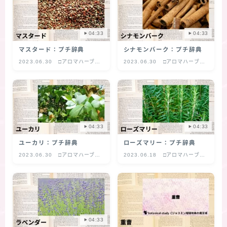
★スペシャルアロマハーブ４択クイズ (kindle出
版限定)
04:33
04:33
マスタード：プチ辞典
シナモンバーク：プチ辞典
FAQ
2023.06.30
□アロマハーブ
2023.06.30
□アロマハーブ
プチ辞典
プチ辞典
お問い合わせ
サイトマップ
04:33
04:33
ユーカリ：プチ辞典
ローズマリー：プチ辞典
2023.06.30
□アロマハーブ
2023.06.18
□アロマハーブ
プチ辞典
プチ辞典
04:33