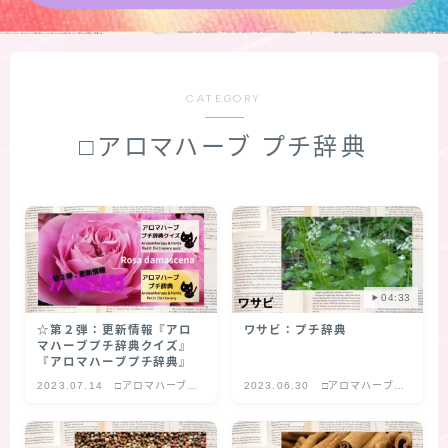
★導きの階層図/目次
秘密部屋
CATEGORY
□アロマハーブ プチ辞典
お知らせ
公式ウェブサイト『Botanical Study』
Cジャスミン瑠璃地楽の主な活動先リンク集
04:33
プロフィール
☆第２弾：更新情報『アロ
ワサビ：プチ辞典
マハーブプチ辞典クイズ』
『アロマハーブプチ辞典』
アロマハーブアンケート
2023.07.14
□アロマハーブ
2023.06.30
□アロマハーブ
プチ辞典
プチ辞典
おすすめ商品＆レビュー