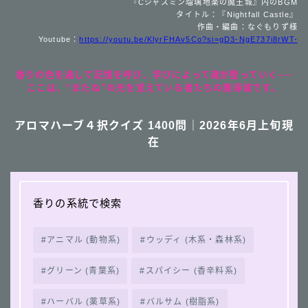
『Cジャスミン瑠璃地楽の魔王城』内のBGM
タイトル：『Nightfall Castle』
作曲・編曲：なぐもりず様
Youtube：
https://youtu.be/KlyrFHAv5Co?si=gD3-NgE737i8rWT-
香りの色を通して記憶を呼び、学びによって魂が整っていく──
ここは、“またね”の光を覚えている者たちの魔導城です。
アロマハーブ４択クイズ 1400問｜2026年6月上旬現
在
香りの系統で検索
アニマル (動物系)
ウッディ (木系・森林系)
グリーン (青葉系)
スパイシー (香辛料系)
ハーバル (薬草系)
バルサム (樹脂系)