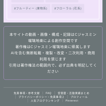
フルーティー (果物系)
フローラル (花系)
本サイトの動画・画像・構成・記録はCジャスミン
瑠璃地楽による創作空間です
著作権はCジャスミン瑠璃地楽に帰属します
AIを含む無断転載・複製・改変・二次利用・商用
利用を禁じます
引用は著作権法の範囲内で、必ず出典を明記してく
ださい
Follow Me
FAQ
免責事項・参考文献
受賞歴・活動実績まとめ
プライバシーポリシー・免責事項２
プロフィール
Pinterest
人気ブログランキング