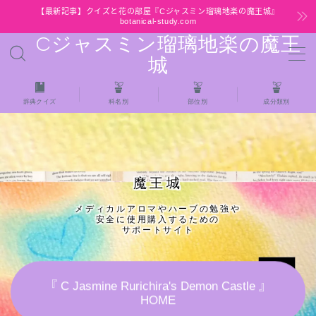
【最新記事】クイズと花の部屋『Cジャスミン瑠璃地楽の魔王城』
botanical-study.com
Cジャスミン瑠璃地楽の魔王
MENU
城
HOME
辞典クイズ
科名別
部位別
成分類別
【最新】クイズと花の部屋
★全種/アロマハーブスパイス基材 プチ辞典ク
魔王城
イズ＆プチ辞典
メディカルアロマやハーブの勉強や
安全に使用購入するための
★アロマ検定＋αクイズ
サポートサイト
★アロマハーブ傾向チェック
『 C Jasmine Rurichira's Demon Castle 』
HOME
目次