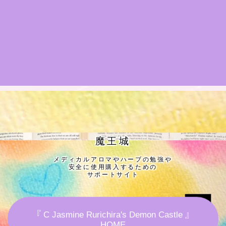
★導きの階層図/目次
秘密部屋
お知らせ
公式ウェブサイト『Botanical Study』
Cジャスミン瑠璃地楽の主な活動先リンク集
魔王城
メディカルアロマやハーブの勉強や
プロフィール
安全に使用購入するための
サポートサイト
アロマハーブアンケート
『 C Jasmine Rurichira's Demon Castle 』
おすすめ商品＆レビュー
HOME