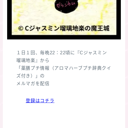
１日１回、毎晩22：22頃に『Cジャスミン
瑠璃地楽』から
「薬膳プチ情報（アロマハーブプチ辞典クイ
ズ付き）」の
メルマガを配信
登録はコチラ