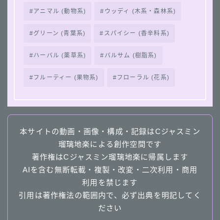
アニマル (動物系)
ウッディ (木系・森林系)
グリーン (青葉系)
スパイシー (香辛料系)
ハーバル (薬草系)
バルサム (樹脂系)
フルーティー (果物系)
フローラル (花系)
本サイトの動画・画像・構成・記録はCジャスミン
瑠璃地楽による創作空間です
著作権はCジャスミン瑠璃地楽に帰属します
AIを含む無断転載・複製・改変・二次利用・商用
利用を禁じます
引用は著作権法の範囲内で、必ず出典を明記してく
ださい