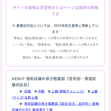
情報は学習時またはページ公開時の情報
サイトの
です
※ 薬機法対応については、2025年改正基準に準拠してい
ます
精油は「雑品(雑貨)扱い」に分類され芳香浴などに用いられます
ハーブは「食品」「健康食品」「雑品(雑貨)扱い」に分類されます
スパイスは「食品」に分類されます
基材は「食品」「雑品(雑貨)扱い」に分類されます
NEW
🌈
香術試練の導き階層図【目的別・資格試
験対応別】
▶
初級
▶
中級
▶
上級(資格チャレンジ)
▶
上級
(クイズ)＆超上級
▶
香術試練の導き階層図【総合目次｜目的別・資格
試験対応別】魔導書全７層