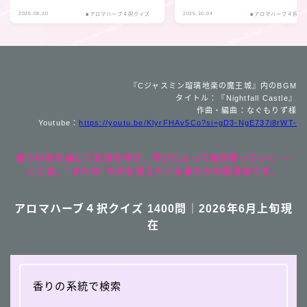
2025.09.20
2025.10.04
■アロマハーブ４択クイズ
■アロマハーブ４択ク
『Cジャスミン瑠璃地楽の魔王城』内のBGM
タイトル：『Nightfall Castle』
作曲・編曲：なぐもりず様
Youtube：
https://youtu.be/KlyrFHAv5Co?si=gD3-NgE737i8rWT-
香りの色を通して記憶を呼び、学びによって魂が整っていく──
ここは、“またね”の光を覚えている者たちの魔導城です。
アロマハーブ４択クイズ 1400問｜2026年6月上旬現
在
香りの系統で検索