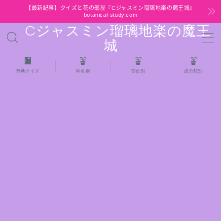
【最新記事】クイズと花の部屋『Cジャスミン瑠璃地楽の魔王城』
botanical-study.com
Cジャスミン瑠璃地楽の魔王
MENU
城
HOME
辞典クイズ
科名別
部位別
成分類別
【最新】クイズと花の部屋
★全種/アロマハーブスパイス基材 プチ辞典ク
イズ＆プチ辞典
★アロマ検定＋αクイズ
★アロマハーブ傾向チェック
目次