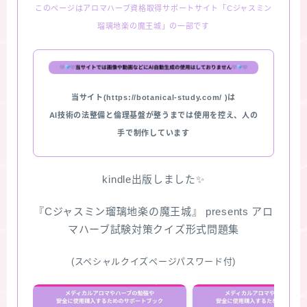
このページはアロマハーブ資格取得サポートサイト「Cジャスミン
瑠璃地楽の魔王城」の一部です
当サイト(https://botanical-study.com/ )は
AI技術の法整備と倫理基盤が整うまでは使用を控え、人の
手で制作しています
kindle出版しました✨
『Cジャスミン瑠璃地楽の魔王城』 presents アロ
マハーブ試験対策クイズ形式問題集
(スペシャルクイズページパスワード付)