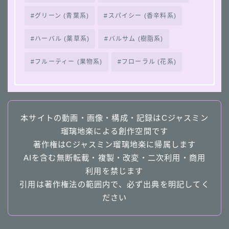
グリーン (青葉系)
スパイシー (香辛料系)
ハーバル (薬草系)
バルサム (樹脂系)
フルーティー (果物系)
フローラル (花系)
本サイトの動画・画像・構成・記録はCジャスミン
瑠璃地楽による創作空間です
著作権はCジャスミン瑠璃地楽に帰属します
Follow Me
AIを含む無断転載・複製・改変・二次利用・商用
利用を禁じます
引用は著作権法の範囲内で、必ず出典を明記してく
ださい
follow me
４択クイズ動画へ