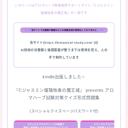
このページはアロマハーブ資格取得サポートサイト「Cジャスミン
★スペシャルアロマハーブ４択クイズ (kindle出
瑠璃地楽の魔王城」の一部です
版限定)
FAQ
当サイト(https://botanical-study.com/ )は
お問い合わせ
AI技術の法整備と倫理基盤が整うまでは使用を控え、人の
手で制作しています
サイトマップ
kindle出版しました✨
『Cジャスミン瑠璃地楽の魔王城』 presents アロ
マハーブ試験対策クイズ形式問題集
(スペシャルクイズページパスワード付)