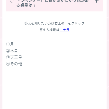
Q
『ラベンダー』と縁が深いという説があ
る惑星は？
答えを知りたい方は右上の＋をクリック
答え＆補足は
コチラ
①月
②木星
③天王星
④その他