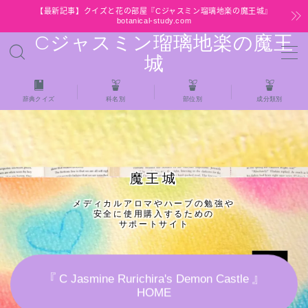
【最新記事】クイズと花の部屋『Cジャスミン瑠璃地楽の魔王城』
botanical-study.com
Cジャスミン瑠璃地楽の魔王
MENU
城
HOME
辞典クイズ
科名別
部位別
成分類別
【最新】クイズと花の部屋
★全種/アロマハーブスパイス基材 プチ辞典ク
魔王城
イズ＆プチ辞典
メディカルアロマやハーブの勉強や
安全に使用購入するための
★アロマ検定＋αクイズ
サポートサイト
★アロマハーブ傾向チェック
『 C Jasmine Rurichira's Demon Castle 』
HOME
目次