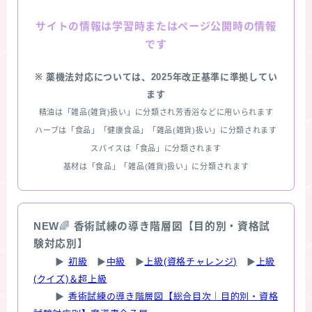
情報は学習時またはページ公開時の情報
サイトの
です
※ 薬機法対応については、2025年改正基準に準拠してい
ます
精油は「雑品(雑貨)扱い」に分類され芳香浴などに用いられます
ハーブは「食品」「健康食品」「雑品(雑貨)扱い」に分類されます
スパイスは「食品」に分類されます
基材は「食品」「雑品(雑貨)扱い」に分類されます
NEW
🌈
香術試練の導き階層図【目的別・資格試
験対応別】
▶
初級
▶
中級
▶
上級(資格チャレンジ)
▶
上級
(クイズ)＆超上級
▶
香術試練の導き階層図【総合目次｜目的別・資格