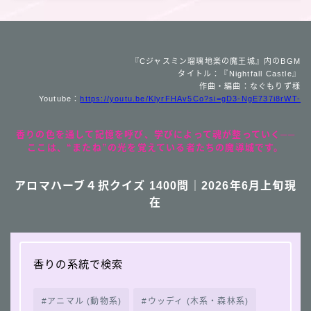
『Cジャスミン瑠璃地楽の魔王城』内のBGM
タイトル：『Nightfall Castle』
作曲・編曲：なぐもりず様
Youtube：
https://youtu.be/KlyrFHAv5Co?si=gD3-NgE737i8rWT-
香りの色を通して記憶を呼び、学びによって魂が整っていく──
ここは、“またね”の光を覚えている者たちの魔導城です。
アロマハーブ４択クイズ 1400問｜2026年6月上旬現
在
香りの系統で検索
アニマル (動物系)
ウッディ (木系・森林系)