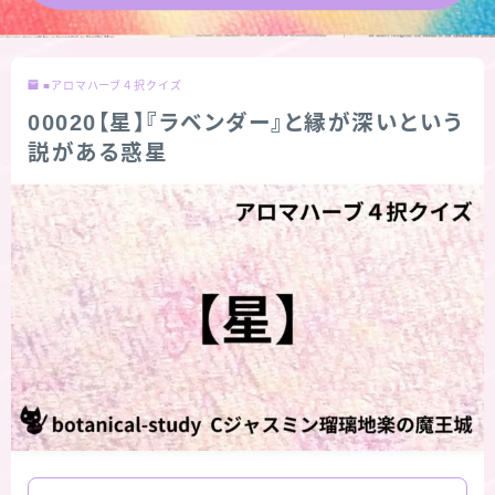
★導きの階層図/目次
■アロマハーブ４択クイズ
秘密部屋
00020【星】『ラベンダー』と縁が深いという
説がある惑星
お知らせ
公式ウェブサイト『Botanical Study』
Cジャスミン瑠璃地楽の主な活動先リンク集
プロフィール
アロマハーブアンケート
おすすめ商品＆レビュー