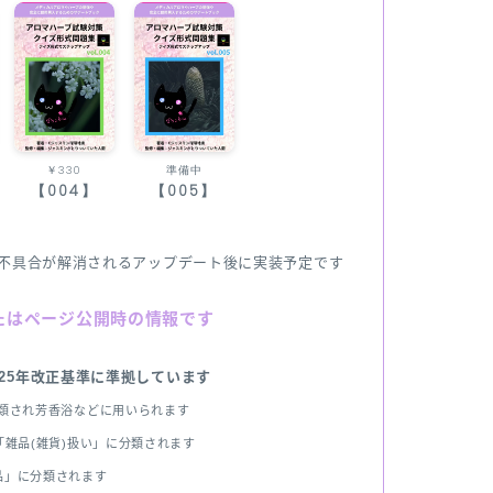
￥330
準備中
【004】
【005】
不具合が解消されるアップデート後に実装予定です
たはページ公開時の情報です
025年改正基準に準拠しています
分類され芳香浴などに用いられます
雑品(雑貨)扱い」に分類されます
品」に分類されます