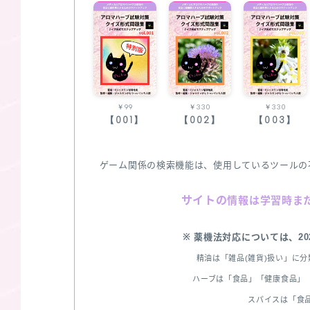
￥99
￥330
￥330
【001】
【002】
【003】
ゲーム関係の検索機能は、使用しているツールの
サイトの
情報は学習時ま
※ 薬機法対応については、2
精油は「雑品(雑貨)扱い」に
ハーブは「食品」「健康食品」「
スパイスは「食