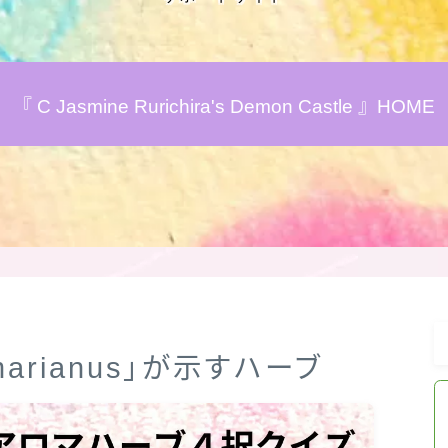
アロマハーブアンケート
『 C Jasmine Rurichira's Demon Castle 』HOME
おすすめ商品＆レビュー
★スペシャルアロマハーブ４択クイズ
(kindle出版限定)
FAQ
お問い合わせ
 marianus」が示すハーブ
サイトマップ