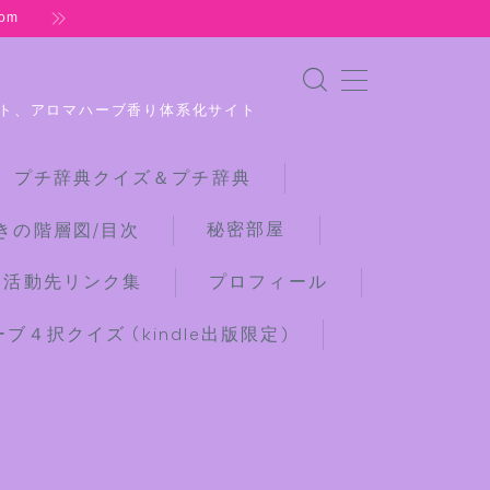
om
ト、アロマハーブ香り体系化サイト
 プチ辞典クイズ＆プチ辞典
秘密部屋
きの階層図/目次
な活動先リンク集
プロフィール
４択クイズ (kindle出版限定)