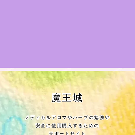
★アロマハーブ傾向チェック
目次
★導きの階層図/目次
秘密部屋
お知らせ
公式ウェブサイト『Botanical Study』
魔王城
Cジャスミン瑠璃地楽の主な活動先リン
ク集
メディカルアロマやハーブの勉強や
安全に使用購入するための
プロフィール
サポートサイト