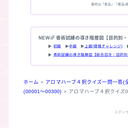
基材は「食品」「雑品(
NEW
🌈
香術試練の導き階層図【目的別・
▶
初級
▶
中級
▶
上級(資格チャレンジ)
▶
香術試練の導き階層図【総合目次｜目的別
ホーム
>
アロマハーブ４択クイズ一問一答(全
(00001～00300)
>
アロマハーブ４択クイズ00
スポン