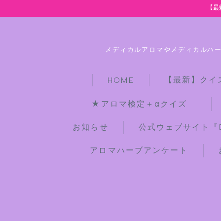
【最
メディカルアロマやメディカルハ
【最新】クイ
HOME
★アロマ検定＋αクイズ
お知らせ
公式ウェブサイト『Bot
アロマハーブアンケート