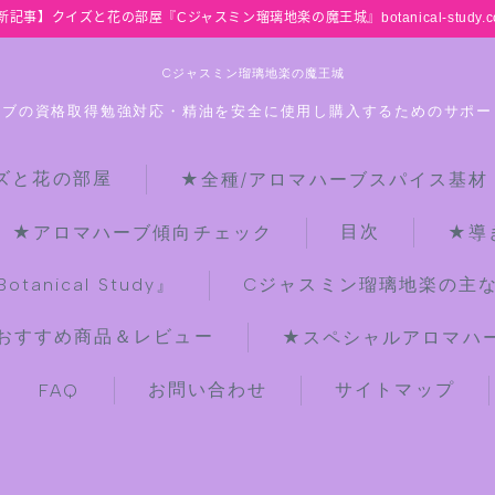
新記事】クイズと花の部屋『Cジャスミン瑠璃地楽の魔王城』botanical-study.c
Cジャスミン瑠璃地楽の魔王城
ーブの資格取得勉強対応・精油を安全に使用し購入するためのサポー
ズと花の部屋
★全種/アロマハーブスパイス基材
HOME
目次
★アロマハーブ傾向チェック
★導
【最新】クイズと花の部屋
anical Study』
Cジャスミン瑠璃地楽の主
おすすめ商品＆レビュー
★スペシャルアロマハーブ
★全種/アロマハーブスパイス基材 プ
チ辞典クイズ＆プチ辞典
お問い合わせ
サイトマップ
FAQ
★アロマ検定＋αクイズ