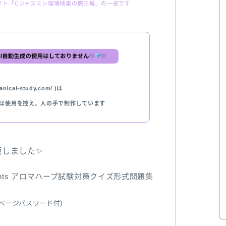
イト「Cジャスミン瑠璃地楽の魔王城」の一部です
nical-study.com/ )は
では使用を控え、人の手で制作しています
出版しました✨
ents アロマハーブ試験対策クイズ形式問題集
ページパスワード付)