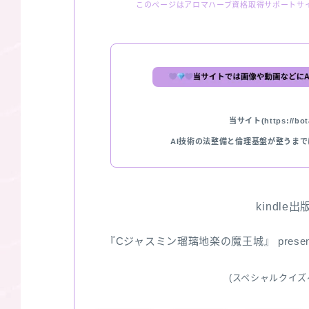
このページはアロマハーブ資格取得サポートサ
当サイト(https://bota
AI技術の法整備と倫理基盤が整うま
kindle
『Cジャスミン瑠璃地楽の魔王城』 pres
(スペシャルクイズ