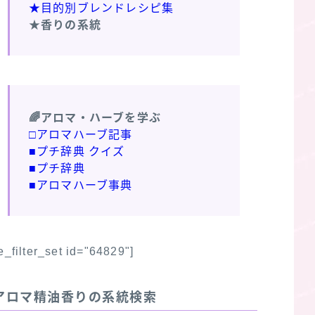
★目的別ブレンドレシピ集
★香りの系統
🌈アロマ・ハーブを学ぶ
□アロマハーブ記事
■プチ辞典 クイズ
■プチ辞典
■アロマハーブ事典
fe_filter_set id="64829"]
アロマ精油香りの系統検索