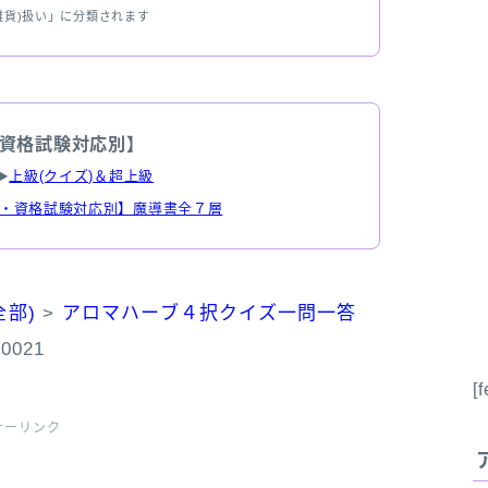
雑貨)扱い」に分類されます
資格試験対応別】
▶
上級(クイズ)＆超上級
・資格試験対応別】魔導書全７層
部)
>
アロマハーブ４択クイズ一問一答
021
[
サーリンク