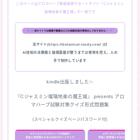
このページはアロマハーブ資格取得サポートサイト「Cジャスミン
瑠璃地楽の魔王城」の一部です
当サイト(https://botanical-study.com/ )は
AI技術の法整備と倫理基盤が整うまでは使用を控え、人の
手で制作しています
kindle出版しました✨
『Cジャスミン瑠璃地楽の魔王城』 presents アロ
マハーブ試験対策クイズ形式問題集
(スペシャルクイズページパスワード付)