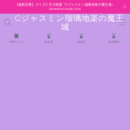
【最新記事】クイズと花の部屋『Cジャスミン瑠璃地楽の魔王城』
botanical-study.com
Cジャスミン瑠璃地楽の魔王
MENU
城
HOME
辞典クイズ
科名別
部位別
成分類別
【最新】クイズと花の部屋
★全種/アロマハーブスパイス基材 プチ辞典ク
イズ＆プチ辞典
★アロマ検定＋αクイズ
★アロマハーブ傾向チェック
目次