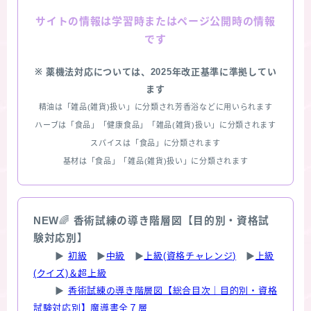
情報は学習時またはページ公開時の情報
サイトの
です
※ 薬機法対応については、2025年改正基準に準拠してい
ます
精油は「雑品(雑貨)扱い」に分類され芳香浴などに用いられます
ハーブは「食品」「健康食品」「雑品(雑貨)扱い」に分類されます
スパイスは「食品」に分類されます
基材は「食品」「雑品(雑貨)扱い」に分類されます
NEW
🌈
香術試練の導き階層図【目的別・資格試
験対応別】
▶
初級
▶
中級
▶
上級(資格チャレンジ)
▶
上級
(クイズ)＆超上級
▶
香術試練の導き階層図【総合目次｜目的別・資格
試験対応別】魔導書全７層