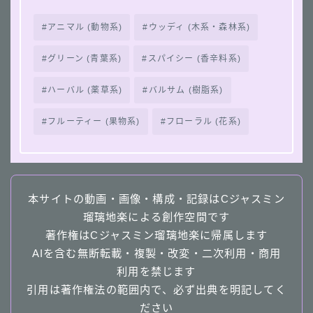
アニマル (動物系)
ウッディ (木系・森林系)
グリーン (青葉系)
スパイシー (香辛料系)
ハーバル (薬草系)
バルサム (樹脂系)
フルーティー (果物系)
フローラル (花系)
本サイトの動画・画像・構成・記録はCジャスミン
瑠璃地楽による創作空間です
著作権はCジャスミン瑠璃地楽に帰属します
AIを含む無断転載・複製・改変・二次利用・商用
利用を禁じます
引用は著作権法の範囲内で、必ず出典を明記してく
ださい