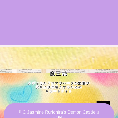
★導きの階層図/目次
秘密部屋
お知らせ
公式ウェブサイト『Botanical Study』
Cジャスミン瑠璃地楽の主な活動先リンク集
魔王城
メディカルアロマやハーブの勉強や
プロフィール
安全に使用購入するための
サポートサイト
アロマハーブアンケート
『 C Jasmine Rurichira's Demon Castle 』
おすすめ商品＆レビュー
HOME