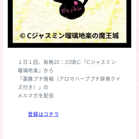
１日１回、毎晩22：22頃に『Cジャスミン
瑠璃地楽』から
「薬膳プチ情報（アロマハーブプチ辞典クイ
ズ付き）」の
メルマガを配信
登録はコチラ