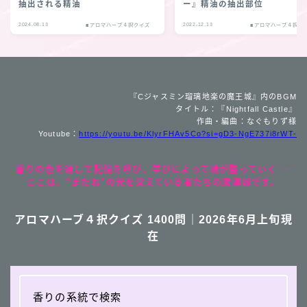
抽出される精油
ー』精油の抽出部位
2024.08.13
2022.12.13
■アロマハーブ４択クイズ
■アロマハーブ４択ク
『Cジャスミン瑠璃地楽の魔王城』内のBGM
タイトル：『Nightfall Castle』
作曲・編曲：なぐもりず様
Youtube：
https://youtu.be/KlyrFHAv5Co?si=gD3-NgE737i8rWT-
香りの色を通して記憶を呼び、学びによって魂が整っていく──
ここは、“またね”の光を覚えている者たちの魔導城です。
アロマハーブ４択クイズ 1400問｜2026年6月上旬現
在
香りの系統で検索