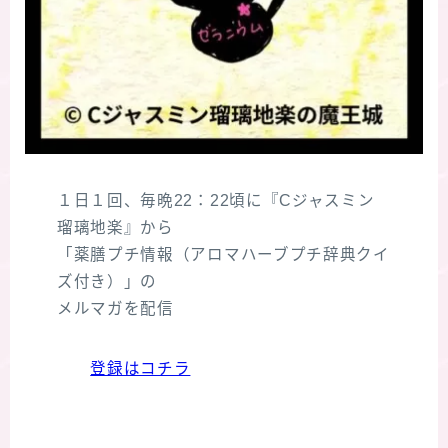
１日１回、毎晩22：22頃に『Cジャスミン
瑠璃地楽』から
「薬膳プチ情報（アロマハーブプチ辞典クイ
ズ付き）」の
メルマガを配信
登録はコチラ