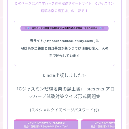
このページはアロマハーブ資格取得サポートサイト「Cジャスミン
瑠璃地楽の魔王城」の一部です
当サイト(https://botanical-study.com/ )は
AI技術の法整備と倫理基盤が整うまでは使用を控え、人の
手で制作しています
kindle出版しました✨
『Cジャスミン瑠璃地楽の魔王城』 presents アロ
マハーブ試験対策クイズ形式問題集
(スペシャルクイズページパスワード付)