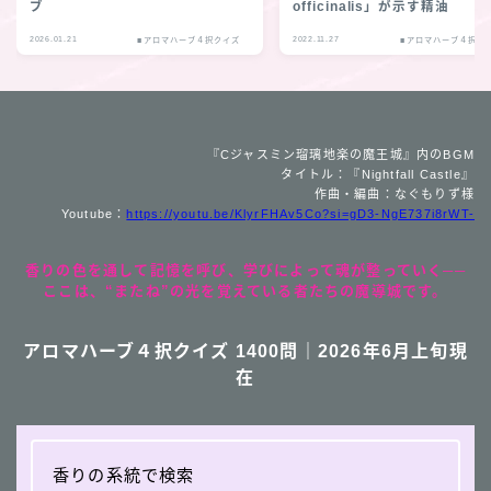
ブ
officinalis」が示す精油
2026.01.21
2022.11.27
■アロマハーブ４択クイズ
■アロマハーブ４択ク
『Cジャスミン瑠璃地楽の魔王城』内のBGM
タイトル：『Nightfall Castle』
作曲・編曲：なぐもりず様
Youtube：
https://youtu.be/KlyrFHAv5Co?si=gD3-NgE737i8rWT-
香りの色を通して記憶を呼び、学びによって魂が整っていく──
ここは、“またね”の光を覚えている者たちの魔導城です。
アロマハーブ４択クイズ 1400問｜2026年6月上旬現
在
香りの系統で検索