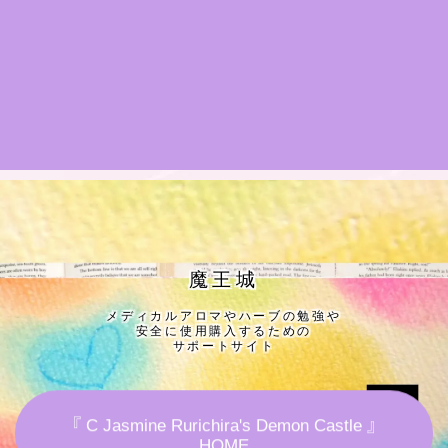
★導きの階層図/目次
秘密部屋
お知らせ
公式ウェブサイト『Botanical Study』
Cジャスミン瑠璃地楽の主な活動先リンク集
魔王城
メディカルアロマやハーブの勉強や
プロフィール
安全に使用購入するための
サポートサイト
アロマハーブアンケート
『 C Jasmine Rurichira's Demon Castle 』
おすすめ商品＆レビュー
HOME