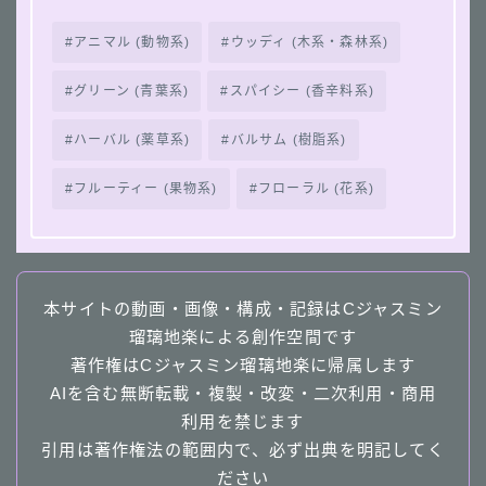
アニマル (動物系)
ウッディ (木系・森林系)
グリーン (青葉系)
スパイシー (香辛料系)
ハーバル (薬草系)
バルサム (樹脂系)
フルーティー (果物系)
フローラル (花系)
本サイトの動画・画像・構成・記録はCジャスミン
瑠璃地楽による創作空間です
著作権はCジャスミン瑠璃地楽に帰属します
AIを含む無断転載・複製・改変・二次利用・商用
利用を禁じます
引用は著作権法の範囲内で、必ず出典を明記してく
ださい