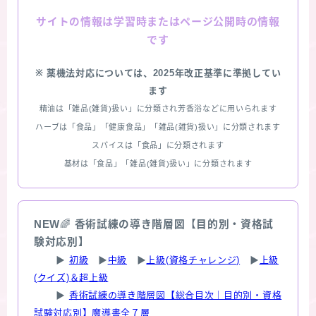
情報は学習時またはページ公開時の情報
サイトの
です
※ 薬機法対応については、2025年改正基準に準拠してい
ます
精油は「雑品(雑貨)扱い」に分類され芳香浴などに用いられます
ハーブは「食品」「健康食品」「雑品(雑貨)扱い」に分類されます
スパイスは「食品」に分類されます
基材は「食品」「雑品(雑貨)扱い」に分類されます
NEW
🌈
香術試練の導き階層図【目的別・資格試
験対応別】
▶
初級
▶
中級
▶
上級(資格チャレンジ)
▶
上級
(クイズ)＆超上級
▶
香術試練の導き階層図【総合目次｜目的別・資格
試験対応別】魔導書全７層