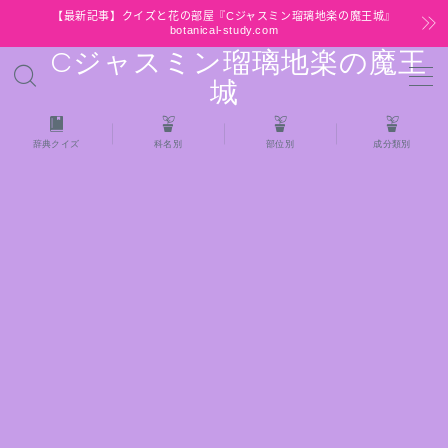
【最新記事】クイズと花の部屋『Cジャスミン瑠璃地楽の魔王城』
botanical-study.com
Cジャスミン瑠璃地楽の魔王
MENU
城
HOME
辞典クイズ
科名別
部位別
成分類別
【最新】クイズと花の部屋
★全種/アロマハーブスパイス基材 プチ辞典ク
イズ＆プチ辞典
★アロマ検定＋αクイズ
★アロマハーブ傾向チェック
目次