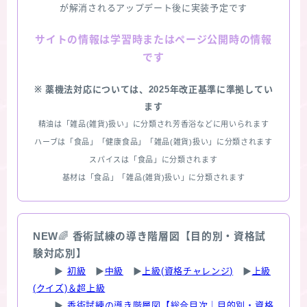
が解消されるアップデート後に実装予定です
情報は学習時またはページ公開時の情報
サイトの
です
※ 薬機法対応については、2025年改正基準に準拠してい
ます
精油は「雑品(雑貨)扱い」に分類され芳香浴などに用いられます
ハーブは「食品」「健康食品」「雑品(雑貨)扱い」に分類されます
スパイスは「食品」に分類されます
基材は「食品」「雑品(雑貨)扱い」に分類されます
NEW
🌈
香術試練の導き階層図【目的別・資格試
験対応別】
▶
初級
▶
中級
▶
上級(資格チャレンジ)
▶
上級
(クイズ)＆超上級
▶
香術試練の導き階層図【総合目次｜目的別・資格