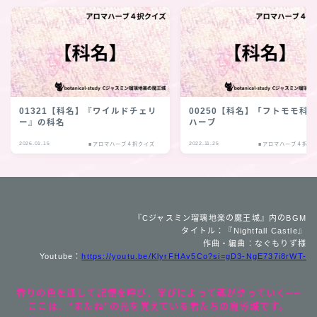
01321【科名】『ワイルドチェリ
00250【科名】「フトモモ科
ー』の科名
ハーブ
2026.01.15
2022.11.25
■アロマハーブ４択クイズ
■アロマハーブ４択ク
『Cジャスミン瑠璃地楽の魔王城』内のBGM
タイトル：『Nightfall Castle』
作曲・編曲：なぐもりず様
Youtube：
https://youtu.be/KlyrFHAv5Co?si=gD3-NgE737i8rWT-
香りの色を通して記憶を呼び、学びによって魂が整っていく──
ここは、“またね”の光を覚えている者たちの魔導城です。