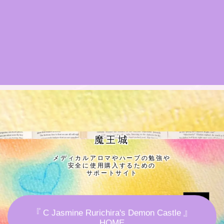
★導きの階層図/目次
秘密部屋
お知らせ
Cジャスミン瑠璃地楽の主な活動先リンク集
プロフィール
魔王城
メディカルアロマやハーブの勉強や
アロマハーブアンケート
安全に使用購入するための
サポートサイト
おすすめ商品＆レビュー
『 C Jasmine Rurichira's Demon Castle 』
★スペシャルアロマハーブ４択クイズ (kindle出
HOME