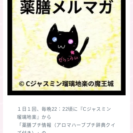
１日１回、毎晩22：22頃に『Cジャスミン
瑠璃地楽』から
「薬膳プチ情報（アロマハーブプチ辞典クイ