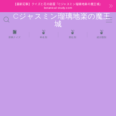
【最新記事】クイズと花の部屋『Cジャスミン瑠璃地楽の魔王城』
botanical-study.com
Cジャスミン瑠璃地楽の魔王
MENU
城
HOME
辞典クイズ
科名別
部位別
成分類別
【最新】クイズと花の部屋
★全種/アロマハーブスパイス基材 プチ辞典ク
イズ＆プチ辞典
★アロマ検定＋αクイズ
★アロマハーブ傾向チェック
目次