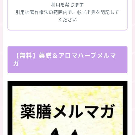
利用を禁じます
引用は著作権法の範囲内で、必ず出典を明記して
ください
【無料】薬膳＆アロマハーブメルマ
ガ