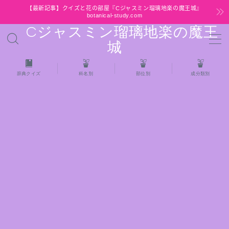
【最新記事】クイズと花の部屋『Cジャスミン瑠璃地楽の魔王城』
botanical-study.com
Cジャスミン瑠璃地楽の魔王
MENU
城
HOME
辞典クイズ
科名別
部位別
成分類別
【最新】クイズと花の部屋
★全種/アロマハーブスパイス基材 プチ辞典ク
イズ＆プチ辞典
★アロマ検定＋αクイズ
★アロマハーブ傾向チェック
目次