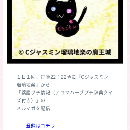
１日１回、毎晩22：22頃に『Cジャスミン
瑠璃地楽』から
「薬膳プチ情報（アロマハーブプチ辞典クイ
ズ付き）」の
メルマガを配信
登録はコチラ