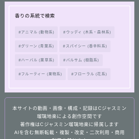
香りの系統で検索
アニマル (動物系)
ウッディ (木系・森林系)
グリーン (青葉系)
スパイシー (香辛料系)
ハーバル (薬草系)
バルサム (樹脂系)
フルーティー (果物系)
フローラル (花系)
本サイトの動画・画像・構成・記録はCジャスミン
瑠璃地楽による創作空間です
著作権はCジャスミン瑠璃地楽に帰属します
AIを含む無断転載・複製・改変・二次利用・商用