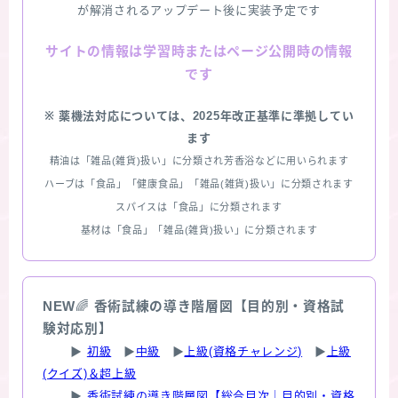
が解消されるアップデート後に実装予定です
情報は学習時またはページ公開時の情報
サイトの
です
※ 薬機法対応については、2025年改正基準に準拠してい
ます
精油は「雑品(雑貨)扱い」に分類され芳香浴などに用いられます
ハーブは「食品」「健康食品」「雑品(雑貨)扱い」に分類されます
スパイスは「食品」に分類されます
基材は「食品」「雑品(雑貨)扱い」に分類されます
NEW
🌈
香術試練の導き階層図【目的別・資格試
験対応別】
▶
初級
▶
中級
▶
上級(資格チャレンジ)
▶
上級
(クイズ)＆超上級
▶
香術試練の導き階層図【総合目次｜目的別・資格