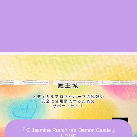
★導きの階層図/目次
秘密部屋
お知らせ
公式ウェブサイト『Botanical Study』
Cジャスミン瑠璃地楽の主な活動先リンク集
魔王城
メディカルアロマやハーブの勉強や
プロフィール
安全に使用購入するための
サポートサイト
アロマハーブアンケート
『 C Jasmine Rurichira's Demon Castle 』
おすすめ商品＆レビュー
HOME