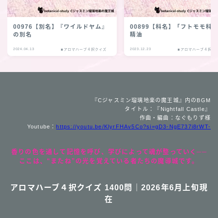
00976【別名】『ワイルドヤム』
00899【科名】「フトモモ科
の別名
精油
2024.04.13
2023.12.23
■アロマハーブ４択クイズ
■アロマハーブ４択ク
『Cジャスミン瑠璃地楽の魔王城』内のBGM
タイトル：『Nightfall Castle』
作曲・編曲：なぐもりず様
Youtube：
https://youtu.be/KlyrFHAv5Co?si=gD3-NgE737i8rWT-
香りの色を通して記憶を呼び、学びによって魂が整っていく──
ここは、“またね”の光を覚えている者たちの魔導城です。
アロマハーブ４択クイズ 1400問｜2026年6月上旬現
在