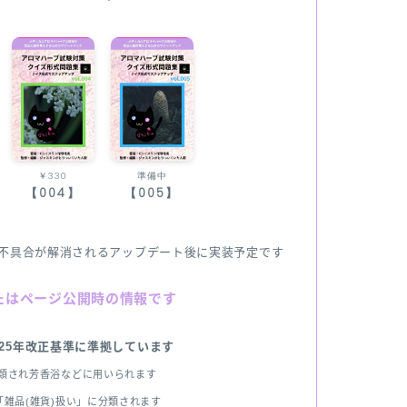
￥330
準備中
【004】
【005】
不具合が解消されるアップデート後に実装予定です
たはページ公開時の情報です
025年改正基準に準拠しています
分類され芳香浴などに用いられます
雑品(雑貨)扱い」に分類されます