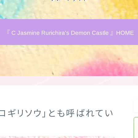
アロマハーブアンケート
『 C Jasmine Rurichira's Demon Castle 』HOME
おすすめ商品＆レビュー
★スペシャルアロマハーブ４択クイズ
(kindle出版限定)
FAQ
お問い合わせ
ウノコギリソウ」とも呼ばれてい
サイトマップ