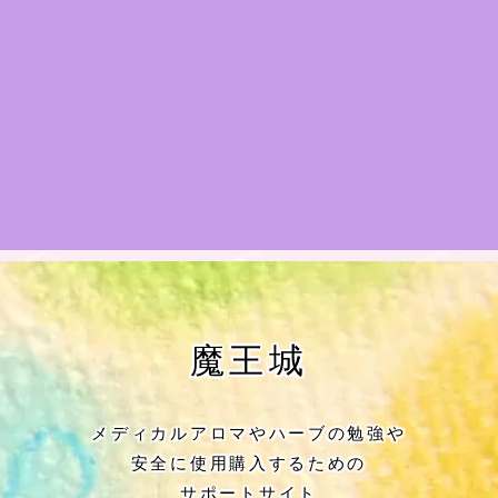
★アロマハーブ傾向チェック
目次
★導きの階層図/目次
秘密部屋
お知らせ
公式ウェブサイト『Botanical Study』
魔王城
Cジャスミン瑠璃地楽の主な活動先リン
ク集
メディカルアロマやハーブの勉強や
安全に使用購入するための
プロフィール
サポートサイト