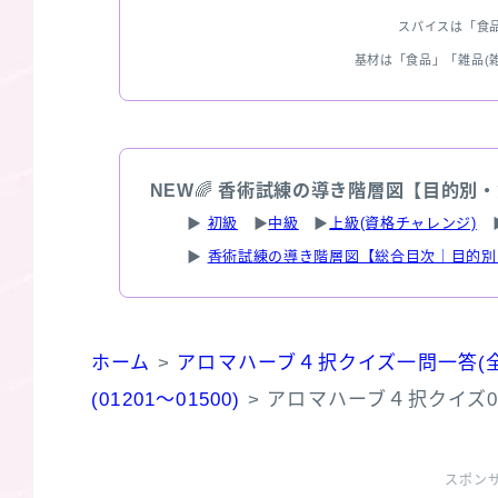
スパイスは「食
基材は「食品」「雑品(
NEW
🌈
香術試練の導き階層図【目的別・
▶
初級
▶
中級
▶
上級(資格チャレンジ)
▶
香術試練の導き階層図【総合目次｜目的別
ホーム
>
アロマハーブ４択クイズ一問一答(全
(01201～01500)
>
アロマハーブ４択クイズ01
スポン