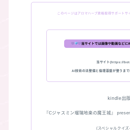
このページはアロマハーブ資格取得サポートサ
当サイト(https://bota
AI技術の法整備と倫理基盤が整うま
kindle
『Cジャスミン瑠璃地楽の魔王城』 pres
(スペシャルクイズ