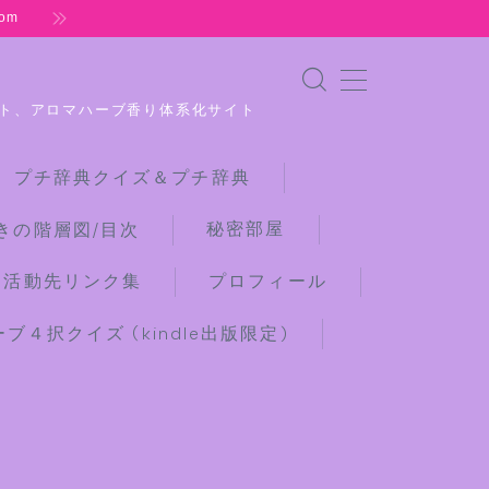
om
ト、アロマハーブ香り体系化サイト
 プチ辞典クイズ＆プチ辞典
秘密部屋
きの階層図/目次
な活動先リンク集
プロフィール
４択クイズ (kindle出版限定)