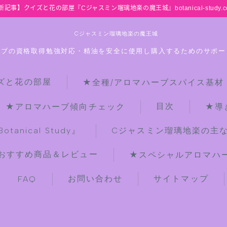
新記事】クイズと花の部屋『Cジャスミン瑠璃地楽の魔王城』botanical-study.c
Cジャスミン瑠璃地楽の魔王城
ーブの資格取得勉強対応・精油を安全に使用し購入するためのサポー
ズと花の部屋
★全種/アロマハーブスパイス基材
HOME
目次
★アロマハーブ傾向チェック
★導
【最新】クイズと花の部屋
anical Study』
Cジャスミン瑠璃地楽の主
おすすめ商品＆レビュー
★スペシャルアロマハーブ
★全種/アロマハーブスパイス基材 プ
チ辞典クイズ＆プチ辞典
お問い合わせ
サイトマップ
FAQ
★アロマ検定＋αクイズ