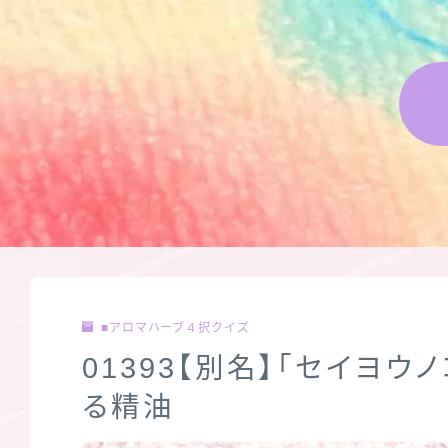
■アロマハーブ４択クイズ
01393【別名】「セイヨ
る精油