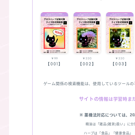
￥99
￥330
￥330
【001】
【002】
【003】
ゲーム関係の検索機能は、使用しているツールの
サイトの
情報は学習時ま
※ 薬機法対応については、2
精油は「雑品(雑貨)扱い」に
ハーブは「食品」「健康食品」「