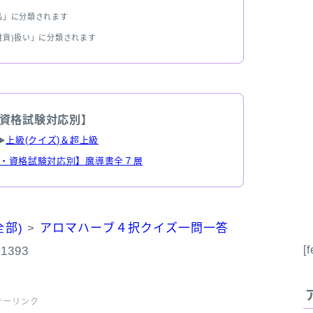
品」に分類されます
雑貨)扱い」に分類されます
資格試験対応別】
▶
上級(クイズ)＆超上級
・資格試験対応別】魔導書全７層
部)
>
アロマハーブ４択クイズ一問一答
[
393
サーリンク