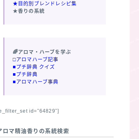
★目的別ブレンドレシピ集
★香りの系統
🌈アロマ・ハーブを学ぶ
□アロマハーブ記事
■プチ辞典 クイズ
■プチ辞典
■アロマハーブ事典
fe_filter_set id="64829"]
アロマ精油香りの系統検索