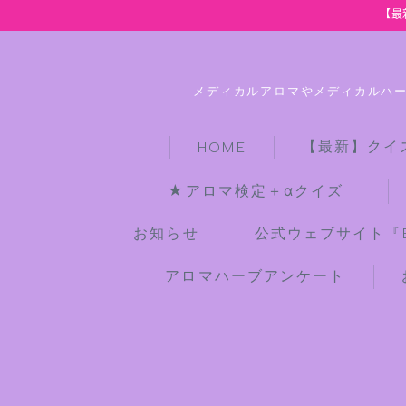
【最
メディカルアロマやメディカルハ
【最新】クイ
HOME
★アロマ検定＋αクイズ
お知らせ
公式ウェブサイト『Bot
アロマハーブアンケート