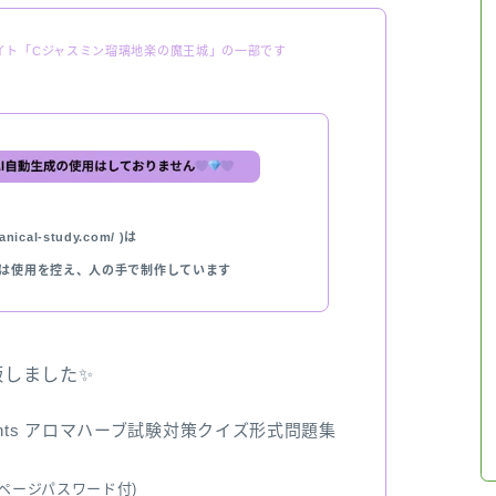
イト「Cジャスミン瑠璃地楽の魔王城」の一部です
nical-study.com/ )は
では使用を控え、人の手で制作しています
出版しました✨
ents アロマハーブ試験対策クイズ形式問題集
ページパスワード付)