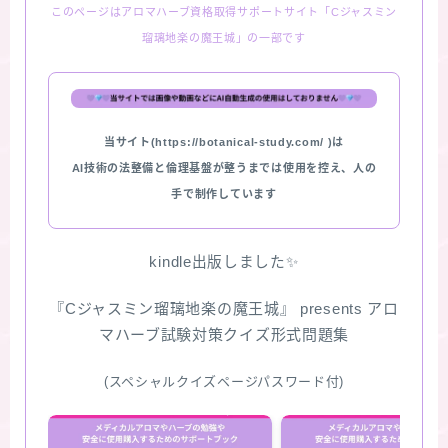
このページはアロマハーブ資格取得サポートサイト「Cジャスミン
瑠璃地楽の魔王城」の一部です
当サイト(https://botanical-study.com/ )は
AI技術の法整備と倫理基盤が整うまでは使用を控え、人の
手で制作しています
kindle出版しました✨
『Cジャスミン瑠璃地楽の魔王城』 presents アロ
マハーブ試験対策クイズ形式問題集
(スペシャルクイズページパスワード付)