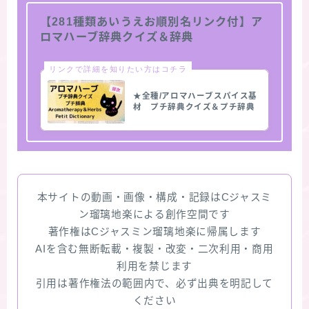
【281種類あいうえお順別名リンク付】ア
ロマハーブ辞典クイズ＆辞典
リンクで詳細を知りたい方はコチラ
★全種/アロマハーブスパイス基
材 プチ辞典クイズ＆プチ辞典
本サイトの動画・画像・構成・記録はCジャスミ
ン瑠璃地楽による創作空間です
著作権はCジャスミン瑠璃地楽に帰属します
AIを含む無断転載・複製・改変・二次利用・商用
利用を禁じます
引用は著作権法の範囲内で、必ず出典を明記して
ください