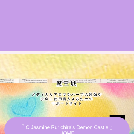
★導きの階層図/目次
秘密部屋
お知らせ
公式ウェブサイト『Botanical Study』
Cジャスミン瑠璃地楽の主な活動先リンク集
魔王城
メディカルアロマやハーブの勉強や
プロフィール
安全に使用購入するための
サポートサイト
アロマハーブアンケート
『 C Jasmine Rurichira's Demon Castle 』
おすすめ商品＆レビュー
HOME