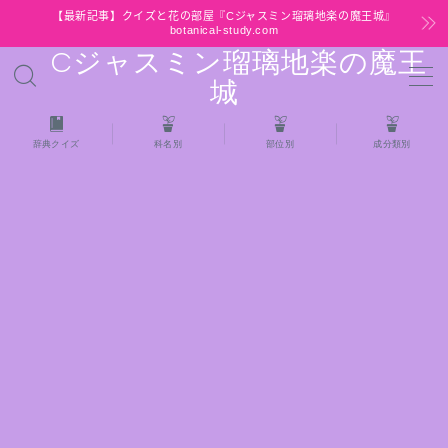
【最新記事】クイズと花の部屋『Cジャスミン瑠璃地楽の魔王城』
botanical-study.com
Cジャスミン瑠璃地楽の魔王
MENU
城
HOME
辞典クイズ
科名別
部位別
成分類別
【最新】クイズと花の部屋
★全種/アロマハーブスパイス基材 プチ辞典ク
イズ＆プチ辞典
★アロマ検定＋αクイズ
★アロマハーブ傾向チェック
目次