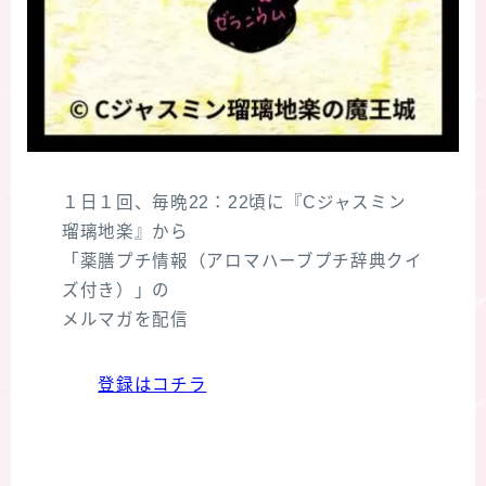
１日１回、毎晩22：22頃に『Cジャスミン
瑠璃地楽』から
「薬膳プチ情報（アロマハーブプチ辞典クイ
ズ付き）」の
メルマガを配信
登録はコチラ