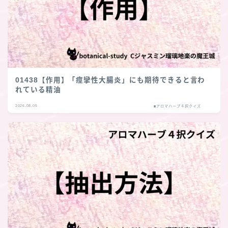
01438【作用】「痙攣性大腸炎」にも期待できると言わ
れている精油
2026.08.05
■アロマハーブ４択クイズ