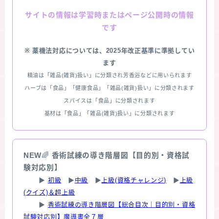
情報は学習時またはページ公開時の情報
サイトの
です
※ 薬機法対応については、2025年改正基準に準拠してい
ます
精油は「雑品(雑貨)扱い」に分類され芳香浴などに用いられます
ハーブは「食品」「健康食品」「雑品(雑貨)扱い」に分類されます
スパイスは「食品」に分類されます
基材は「食品」「雑品(雑貨)扱い」に分類されます
NEW
🌈
香術試練の導き階層図【目的別・資格試
験対応別】
▶
初級
▶
中級
▶
上級(資格チャレンジ)
▶
上級
(クイズ)＆超上級
▶
香術試練の導き階層図【総合目次｜目的別・資格
試験対応別】魔導書全７層