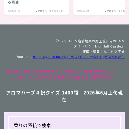
る精油
2024.05.11
2022.11.24
■アロマハーブ４択クイズ
■アロマハーブ４択ク
『Cジャスミン瑠璃地楽の魔王城』内のBGM
タイトル：『Nightfall Castle』
作曲・編曲：なぐもりず様
Youtube：
https://youtu.be/KlyrFHAv5Co?si=gD3-NgE737i8rWT-
香りの色を通して記憶を呼び、学びによって魂が整っていく──
ここは、“またね”の光を覚えている者たちの魔導城です。
アロマハーブ４択クイズ 1400問｜2026年6月上旬現
在
香りの系統で検索