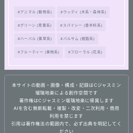
アニマル (動物系)
ウッディ (木系・森林系)
グリーン (青葉系)
スパイシー (香辛料系)
ハーバル (薬草系)
バルサム (樹脂系)
フルーティー (果物系)
フローラル (花系)
本サイトの動画・画像・構成・記録はCジャスミン
瑠璃地楽による創作空間です
著作権はCジャスミン瑠璃地楽に帰属します
AIを含む無断転載・複製・改変・二次利用・商用
利用を禁じます
引用は著作権法の範囲内で、必ず出典を明記してく
ださい