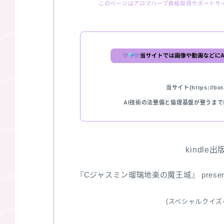
このページはアロマハーブ資格取得サポートサ
当サイト(https://bota
AI技術の法整備と倫理基盤が整うま
kindle
『Cジャスミン瑠璃地楽の魔王城』 pres
(スペシャルクイズ