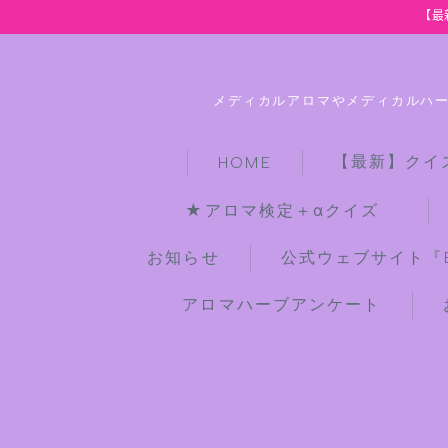
【最
メディカルアロマやメディカルハ
【最新】クイ
HOME
★アロマ検定＋αクイズ
お知らせ
公式ウェブサイト『Bot
アロマハーブアンケート