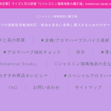
新記事】クイズと花の部屋『Cジャスミン瑠璃地楽の魔王城』botanical-study.c
Cジャスミン瑠璃地楽の魔王城
ーブの資格取得勉強対応・精油を安全に使用し購入するためのサポー
ズと花の部屋
★全種/アロマハーブスパイス基材
HOME
目次
★アロマハーブ傾向チェック
★導
【最新】クイズと花の部屋
anical Study』
Cジャスミン瑠璃地楽の主
おすすめ商品＆レビュー
★スペシャルアロマハーブ
★全種/アロマハーブスパイス基材 プ
チ辞典クイズ＆プチ辞典
お問い合わせ
サイトマップ
FAQ
★アロマ検定＋αクイズ