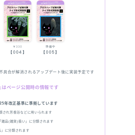
￥330
準備中
【004】
【005】
不具合が解消されるアップデート後に実装予定です
たはページ公開時の情報です
025年改正基準に準拠しています
分類され芳香浴などに用いられます
雑品(雑貨)扱い」に分類されます
品」に分類されます