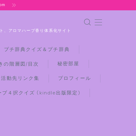
om
ト、アロマハーブ香り体系化サイト
 プチ辞典クイズ＆プチ辞典
秘密部屋
きの階層図/目次
な活動先リンク集
プロフィール
４択クイズ (kindle出版限定)