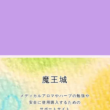
★アロマハーブ傾向チェック
目次
★導きの階層図/目次
秘密部屋
お知らせ
公式ウェブサイト『Botanical Study』
魔王城
Cジャスミン瑠璃地楽の主な活動先リン
ク集
メディカルアロマやハーブの勉強や
安全に使用購入するための
プロフィール
サポートサイト