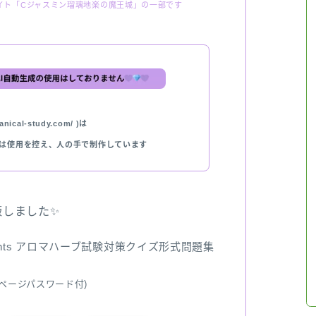
イト「Cジャスミン瑠璃地楽の魔王城」の一部です
nical-study.com/ )は
では使用を控え、人の手で制作しています
出版しました✨
ents アロマハーブ試験対策クイズ形式問題集
ページパスワード付)