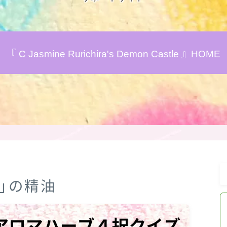
アロマハーブアンケート
『 C Jasmine Rurichira's Demon Castle 』HOME
おすすめ商品＆レビュー
★スペシャルアロマハーブ４択クイズ
(kindle出版限定)
FAQ
お問い合わせ
科」の精油
サイトマップ