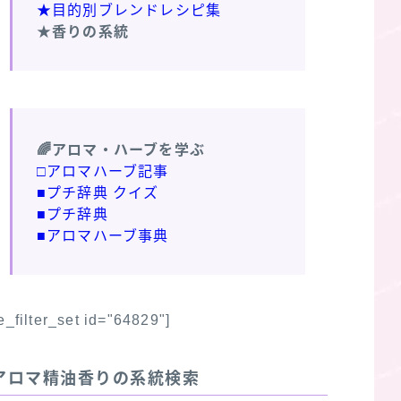
★目的別ブレンドレシピ集
★香りの系統
🌈アロマ・ハーブを学ぶ
□アロマハーブ記事
■プチ辞典 クイズ
■プチ辞典
■アロマハーブ事典
fe_filter_set id="64829"]
アロマ精油香りの系統検索