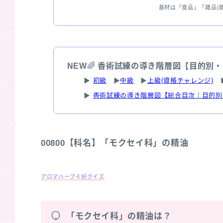
基材は「食品」「雑品(
NEW
🌈
香術試練の導き階層図【目的別・
▶
初級
▶
中級
▶
上級(資格チャレンジ)
▶
香術試練の導き階層図【総合目次｜目的別
00800【科名】「モクセイ科」の精油
アロマハーブ４択クイズ
Q
「モクセイ科」の精油は？