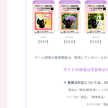
￥99
￥330
￥330
【001】
【002】
【003】
ゲーム関係の検索機能は、使用しているツールの
サイトの
情報は学習時ま
※ 薬機法対応については、2
精油は「雑品(雑貨)扱い」に
ハーブは「食品」「健康食品」「
スパイスは「食