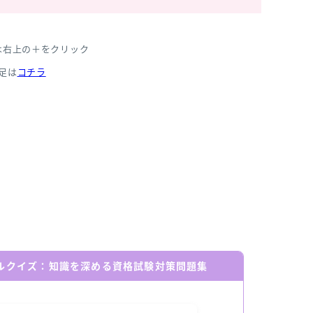
は右上の＋をクリック
足は
コチラ
ールクイズ：知識を深める資格試験対策問題集