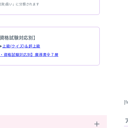
雑貨)扱い」に分類されます
資格試験対応別】
▶
上級(クイズ)＆超上級
・資格試験対応別】魔導書全７層
[