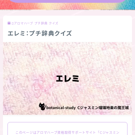
★導きの階層図/目次
□アロマハーブ プチ辞典 クイズ
秘密部屋
エレミ：プチ辞典クイズ
お知らせ
公式ウェブサイト『Botanical Study』
Cジャスミン瑠璃地楽の主な活動先リンク集
プロフィール
アロマハーブアンケート
おすすめ商品＆レビュー
このページはアロマハーブ資格取得サポートサイト「Cジャスミン