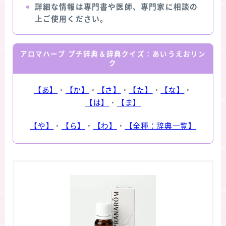
詳細な情報は専門書や医師、専門家に相談の
上ご使用ください。
アロマハーブ プチ辞典＆辞典クイズ：あいうえおリン
ク
【あ】
・
【か】
・
【さ】
・
【た】
・
【な】
・
【は】
・
【ま】
【や】
・
【ら】
・
【わ】
・
【全種：辞典一覧】