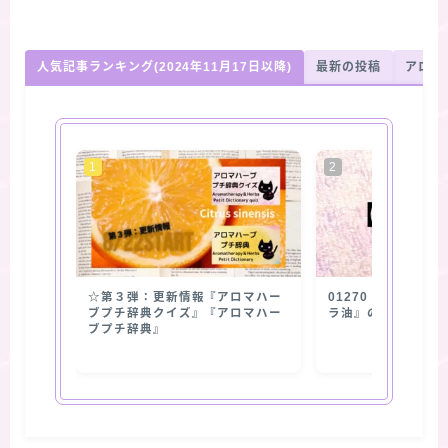
人気記事ランキング(2024年11月17日以降)
最新の投稿
アロマ
☆第３弾：更新情報『アロマハー
01270【抽出部位
ブプチ辞典クイズ』『アロマハー
ラ油』の使用部位
ブプチ辞典』