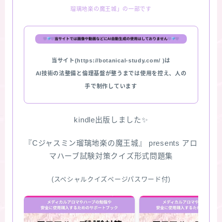
瑠璃地楽の魔王城」の一部です
★スペシャルアロマハーブ４択クイズ (kindle出
版限定)
FAQ
当サイト(https://botanical-study.com/ )は
AI技術の法整備と倫理基盤が整うまでは使用を控え、人の
お問い合わせ
手で制作しています
サイトマップ
kindle出版しました✨
『Cジャスミン瑠璃地楽の魔王城』 presents アロ
マハーブ試験対策クイズ形式問題集
(スペシャルクイズページパスワード付)