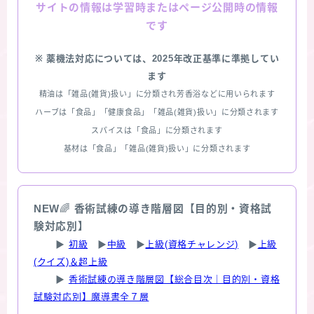
情報は学習時またはページ公開時の情報
サイトの
です
※ 薬機法対応については、2025年改正基準に準拠してい
ます
精油は「雑品(雑貨)扱い」に分類され芳香浴などに用いられます
ハーブは「食品」「健康食品」「雑品(雑貨)扱い」に分類されます
スパイスは「食品」に分類されます
基材は「食品」「雑品(雑貨)扱い」に分類されます
NEW
🌈
香術試練の導き階層図【目的別・資格試
験対応別】
▶
初級
▶
中級
▶
上級(資格チャレンジ)
▶
上級
(クイズ)＆超上級
▶
香術試練の導き階層図【総合目次｜目的別・資格
試験対応別】魔導書全７層