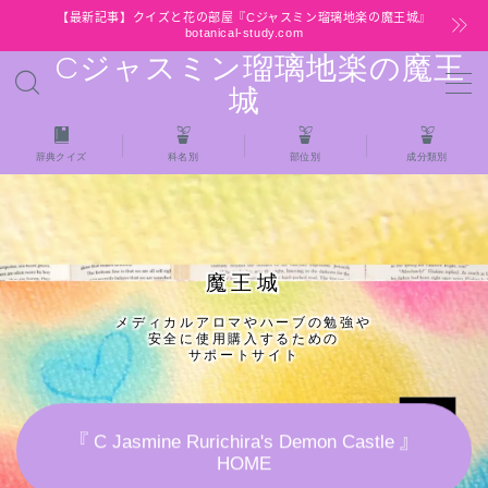
【最新記事】クイズと花の部屋『Cジャスミン瑠璃地楽の魔王城』
botanical-study.com
Cジャスミン瑠璃地楽の魔王
MENU
城
HOME
辞典クイズ
科名別
部位別
成分類別
【最新】クイズと花の部屋
★全種/アロマハーブスパイス基材 プチ辞典ク
魔王城
イズ＆プチ辞典
メディカルアロマやハーブの勉強や
安全に使用購入するための
★アロマ検定＋αクイズ
サポートサイト
★アロマハーブ傾向チェック
『 C Jasmine Rurichira's Demon Castle 』
HOME
目次