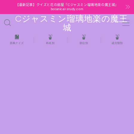
【最新記事】クイズと花の部屋『Cジャスミン瑠璃地楽の魔王城』
botanical-study.com
Cジャスミン瑠璃地楽の魔王
MENU
城
HOME
辞典クイズ
科名別
部位別
成分類別
【最新】クイズと花の部屋
★全種/アロマハーブスパイス基材 プチ辞典ク
イズ＆プチ辞典
★アロマ検定＋αクイズ
★アロマハーブ傾向チェック
目次