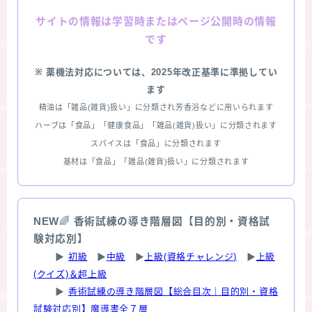
情報は学習時またはページ公開時の情報
サイトの
です
※ 薬機法対応については、2025年改正基準に準拠してい
ます
精油は「雑品(雑貨)扱い」に分類され芳香浴などに用いられます
ハーブは「食品」「健康食品」「雑品(雑貨)扱い」に分類されます
スパイスは「食品」に分類されます
基材は「食品」「雑品(雑貨)扱い」に分類されます
NEW
🌈
香術試練の導き階層図【目的別・資格試
験対応別】
▶
初級
▶
中級
▶
上級(資格チャレンジ)
▶
上級
(クイズ)＆超上級
▶
香術試練の導き階層図【総合目次｜目的別・資格
試験対応別】魔導書全７層