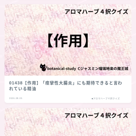
01438【作用】「痙攣性大腸炎」にも期待できると言わ
れている精油
2026.08.05
■アロマハーブ４択クイズ