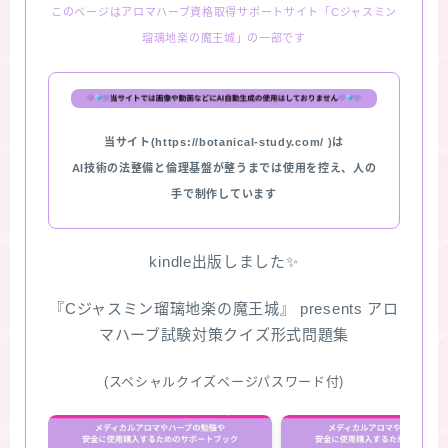
このページはアロマハーブ資格取得サポートサイト「Cジャスミン
瑠璃地楽の魔王城」の一部です
当サイト(https://botanical-study.com/ )は
AI技術の法整備と倫理基盤が整うまでは使用を控え、人の
手で制作しています
kindle出版しました✨
『Cジャスミン瑠璃地楽の魔王城』 presents アロ
マハーブ試験対策クイズ形式問題集
(スペシャルクイズページパスワード付)