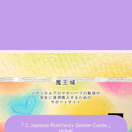
★導きの階層図/目次
秘密部屋
お知らせ
公式ウェブサイト『Botanical Study』
Cジャスミン瑠璃地楽の主な活動先リンク集
魔王城
メディカルアロマやハーブの勉強や
プロフィール
安全に使用購入するための
サポートサイト
アロマハーブアンケート
『 C Jasmine Rurichira's Demon Castle 』
おすすめ商品＆レビュー
HOME