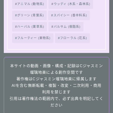
アニマル (動物系)
ウッディ (木系・森林系)
グリーン (青葉系)
スパイシー (香辛料系)
ハーバル (薬草系)
バルサム (樹脂系)
フルーティー (果物系)
フローラル (花系)
本サイトの動画・画像・構成・記録はCジャスミン
瑠璃地楽による創作空間です
著作権はCジャスミン瑠璃地楽に帰属します
AIを含む無断転載・複製・改変・二次利用・商用
利用を禁じます
引用は著作権法の範囲内で、必ず出典を明記してく
ださい