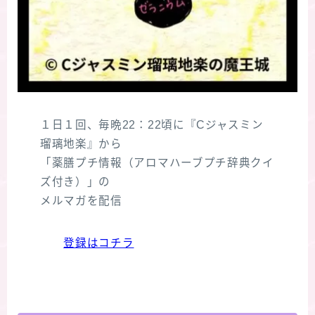
１日１回、毎晩22：22頃に『Cジャスミン
瑠璃地楽』から
「薬膳プチ情報（アロマハーブプチ辞典クイ
ズ付き）」の
メルマガを配信
登録はコチラ