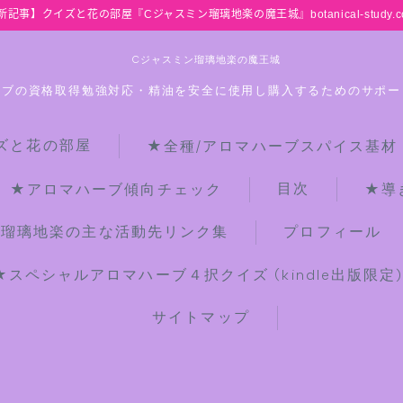
新記事】クイズと花の部屋『Cジャスミン瑠璃地楽の魔王城』botanical-study.c
Cジャスミン瑠璃地楽の魔王城
ーブの資格取得勉強対応・精油を安全に使用し購入するためのサポー
ズと花の部屋
★全種/アロマハーブスパイス基材
HOME
目次
★アロマハーブ傾向チェック
★導
【最新】クイズと花の部屋
ン瑠璃地楽の主な活動先リンク集
プロフィール
★スペシャルアロマハーブ４択クイズ (kindle出版限定
★全種/アロマハーブスパイス基材 プ
チ辞典クイズ＆プチ辞典
サイトマップ
★アロマ検定＋αクイズ