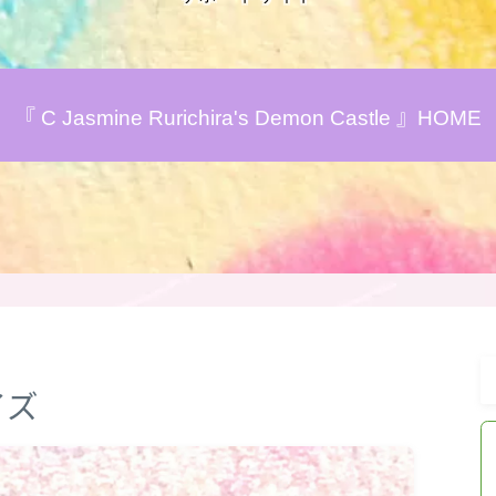
おすすめ商品＆レビュー
『 C Jasmine Rurichira's Demon Castle 』HOME
★スペシャルアロマハーブ４択クイズ
(kindle出版限定)
FAQ
お問い合わせ
サイトマップ
イズ