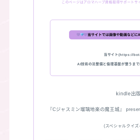
このページはアロマハーブ資格取得サポートサ
当サイト(https://bota
AI技術の法整備と倫理基盤が整うま
kindle
『Cジャスミン瑠璃地楽の魔王城』 pres
(スペシャルクイズ