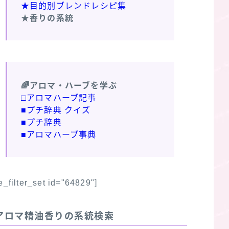
★目的別ブレンドレシピ集
★香りの系統
🌈アロマ・ハーブを学ぶ
□アロマハーブ記事
■プチ辞典 クイズ
■プチ辞典
■アロマハーブ事典
fe_filter_set id="64829"]
アロマ精油香りの系統検索