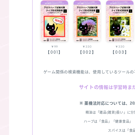
￥99
￥330
￥330
【001】
【002】
【003】
ゲーム関係の検索機能は、使用しているツールの
サイトの
情報は学習時ま
※ 薬機法対応については、2
精油は「雑品(雑貨)扱い」に
ハーブは「食品」「健康食品」「
スパイスは「食