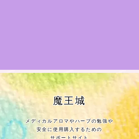
★アロマハーブ傾向チェック
目次
★導きの階層図/目次
秘密部屋
お知らせ
Cジャスミン瑠璃地楽の主な活動先リン
魔王城
ク集
プロフィール
メディカルアロマやハーブの勉強や
安全に使用購入するための
アロマハーブアンケート
サポートサイト