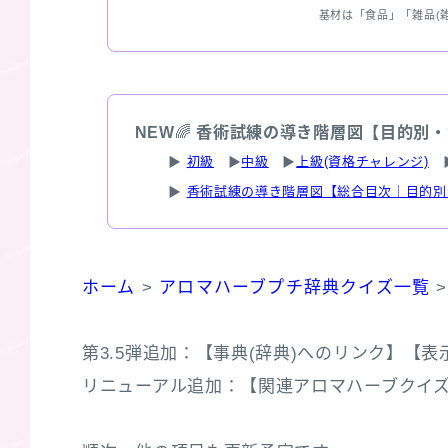
基材は「食品」「雑品(
NEW
🌈
香術試練の導き階層図【目的別・
▶
初級
▶
中級
▶
上級(資格チャレンジ)
▶
香術試練の導き階層図【総合目次｜目的別
ホーム
>
アロマハーブプチ辞典クイズ一覧
第3.5弾追加：【事典(辞典)へのリンク】【表示枠
リニューアル追加：【関連アロマハーブクイズ３選】