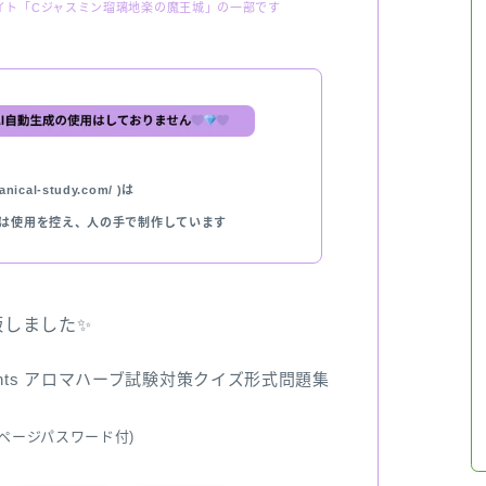
イト「Cジャスミン瑠璃地楽の魔王城」の一部です
nical-study.com/ )は
では使用を控え、人の手で制作しています
出版しました✨
ents アロマハーブ試験対策クイズ形式問題集
ページパスワード付)