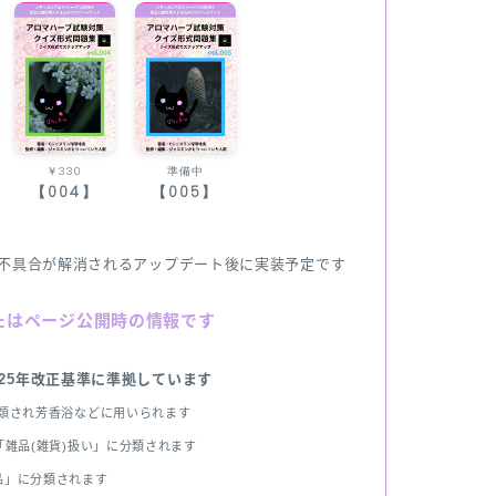
￥330
準備中
【004】
【005】
不具合が解消されるアップデート後に実装予定です
たはページ公開時の情報です
025年改正基準に準拠しています
分類され芳香浴などに用いられます
雑品(雑貨)扱い」に分類されます
品」に分類されます