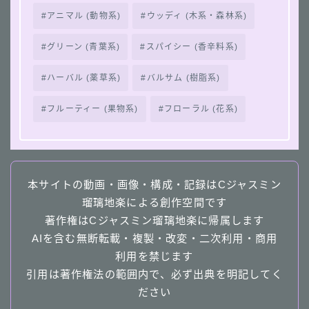
アニマル (動物系)
ウッディ (木系・森林系)
グリーン (青葉系)
スパイシー (香辛料系)
ハーバル (薬草系)
バルサム (樹脂系)
フルーティー (果物系)
フローラル (花系)
本サイトの動画・画像・構成・記録はCジャスミン
瑠璃地楽による創作空間です
著作権はCジャスミン瑠璃地楽に帰属します
AIを含む無断転載・複製・改変・二次利用・商用
利用を禁じます
引用は著作権法の範囲内で、必ず出典を明記してく
ださい