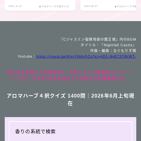
2022.11.23
2024.08.07
■アロマハーブ４択クイズ
■アロマハーブ４択ク
『Cジャスミン瑠璃地楽の魔王城』内のBGM
タイトル：『Nightfall Castle』
作曲・編曲：なぐもりず様
Youtube：
https://youtu.be/KlyrFHAv5Co?si=gD3-NgE737i8rWT-
香りの色を通して記憶を呼び、学びによって魂が整っていく──
ここは、“またね”の光を覚えている者たちの魔導城です。
アロマハーブ４択クイズ 1400問｜2026年6月上旬現
在
香りの系統で検索