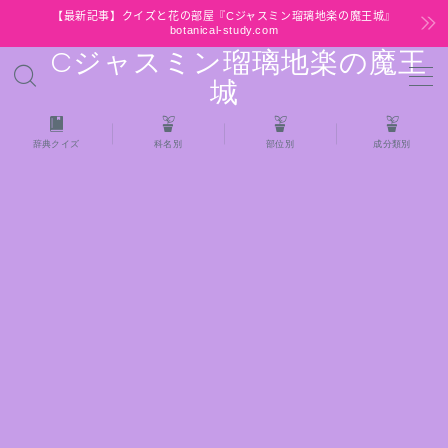
【最新記事】クイズと花の部屋『Cジャスミン瑠璃地楽の魔王城』
botanical-study.com
Cジャスミン瑠璃地楽の魔王
MENU
城
HOME
辞典クイズ
科名別
部位別
成分類別
【最新】クイズと花の部屋
★全種/アロマハーブスパイス基材 プチ辞典ク
イズ＆プチ辞典
★アロマ検定＋αクイズ
★アロマハーブ傾向チェック
目次