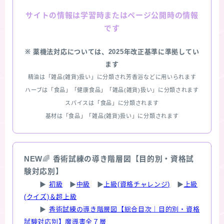
情報は学習時またはページ公開時の情報
サイトの
です
※ 薬機法対応については、2025年改正基準に準拠してい
ます
精油は「雑品(雑貨)扱い」に分類され芳香浴などに用いられます
ハーブは「食品」「健康食品」「雑品(雑貨)扱い」に分類されます
スパイスは「食品」に分類されます
基材は「食品」「雑品(雑貨)扱い」に分類されます
NEW
🌈
香術試練の導き階層図【目的別・資格試
験対応別】
▶
初級
▶
中級
▶
上級(資格チャレンジ)
▶
上級
(クイズ)＆超上級
▶
香術試練の導き階層図【総合目次｜目的別・資格
試験対応別】魔導書全７層