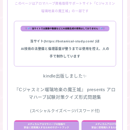
このページはアロマハーブ資格取得サポートサイト「Cジャスミン
瑠璃地楽の魔王城」の一部です
当サイト(https://botanical-study.com/ )は
AI技術の法整備と倫理基盤が整うまでは使用を控え、人の
手で制作しています
kindle出版しました✨
『Cジャスミン瑠璃地楽の魔王城』 presents アロ
マハーブ試験対策クイズ形式問題集
(スペシャルクイズページパスワード付)