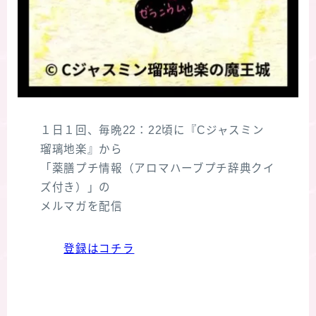
１日１回、毎晩22：22頃に『Cジャスミン
瑠璃地楽』から
「薬膳プチ情報（アロマハーブプチ辞典クイ
ズ付き）」の
メルマガを配信
登録はコチラ