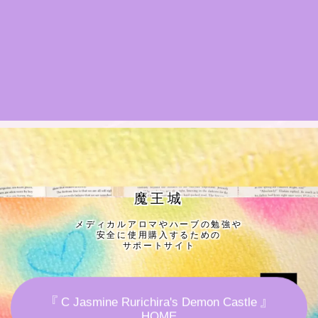
★導きの階層図/目次
秘密部屋
お知らせ
公式ウェブサイト『Botanical Study』
Cジャスミン瑠璃地楽の主な活動先リンク集
魔王城
メディカルアロマやハーブの勉強や
プロフィール
安全に使用購入するための
サポートサイト
アロマハーブアンケート
『 C Jasmine Rurichira's Demon Castle 』
おすすめ商品＆レビュー
HOME