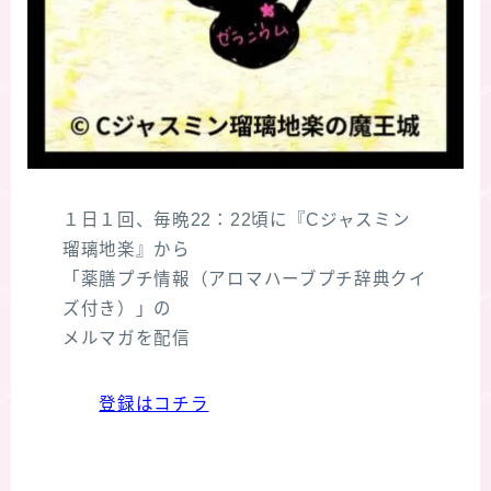
１日１回、毎晩22：22頃に『Cジャスミン
瑠璃地楽』から
「薬膳プチ情報（アロマハーブプチ辞典クイ
ズ付き）」の
メルマガを配信
登録はコチラ