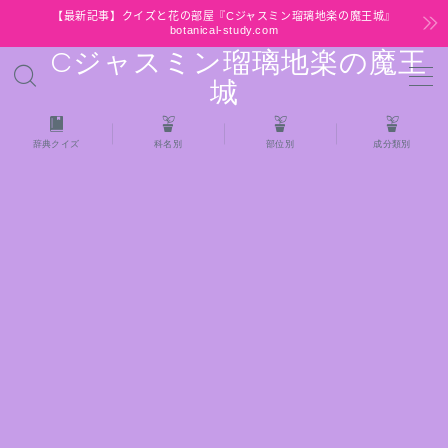
【最新記事】クイズと花の部屋『Cジャスミン瑠璃地楽の魔王城』
botanical-study.com
Cジャスミン瑠璃地楽の魔王
MENU
城
HOME
辞典クイズ
科名別
部位別
成分類別
【最新】クイズと花の部屋
★全種/アロマハーブスパイス基材 プチ辞典ク
イズ＆プチ辞典
★アロマ検定＋αクイズ
★アロマハーブ傾向チェック
目次