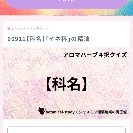
★スペシャルアロマハーブ４択クイズ (kindle出
版限定)
■アロマハーブ４択クイズ
FAQ
00911【科名】「イネ科」の精油
お問い合わせ
サイトマップ