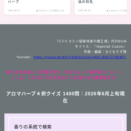
ハーブ
油の別名
2025.06.11
2023.09.09
■アロマハーブ４択クイズ
■アロマハーブ４択ク
『Cジャスミン瑠璃地楽の魔王城』内のBGM
タイトル：『Nightfall Castle』
作曲・編曲：なぐもりず様
Youtube：
https://youtu.be/KlyrFHAv5Co?si=gD3-NgE737i8rWT-
香りの色を通して記憶を呼び、学びによって魂が整っていく──
ここは、“またね”の光を覚えている者たちの魔導城です。
アロマハーブ４択クイズ 1400問｜2026年6月上旬現
在
香りの系統で検索