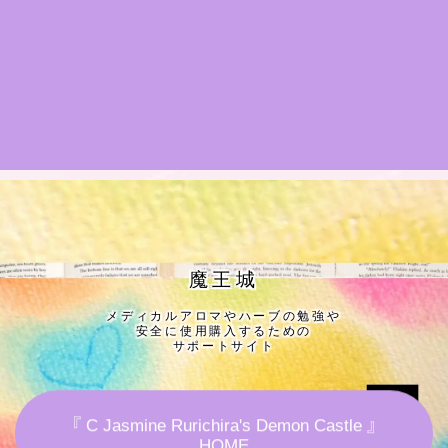
★導きの階層図/目次
秘密部屋
お知らせ
公式ウェブサイト『Botanical Study』
Cジャスミン瑠璃地楽の主な活動先リンク集
魔王城
メディカルアロマやハーブの勉強や
プロフィール
安全に使用購入するための
サポートサイト
アロマハーブアンケート
『 C Jasmine Rurichira's Demon Castle 』
おすすめ商品＆レビュー
HOME