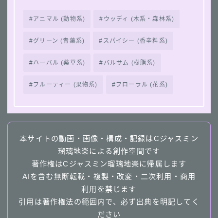
アニマル (動物系)
ウッディ (木系・森林系)
グリーン (青葉系)
スパイシー (香辛料系)
ハーバル (薬草系)
バルサム (樹脂系)
フルーティー (果物系)
フローラル (花系)
本サイトの動画・画像・構成・記録はCジャスミン
瑠璃地楽による創作空間です
著作権はCジャスミン瑠璃地楽に帰属します
AIを含む無断転載・複製・改変・二次利用・商用
利用を禁じます
引用は著作権法の範囲内で、必ず出典を明記してく
ださい