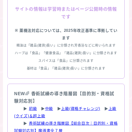
情報は学習時またはページ公開時の情報
サイトの
です
※ 薬機法対応については、2025年改正基準に準拠してい
ます
精油は「雑品(雑貨)扱い」に分類され芳香浴などに用いられます
ハーブは「食品」「健康食品」「雑品(雑貨)扱い」に分類されます
スパイスは「食品」に分類されます
基材は「食品」「雑品(雑貨)扱い」に分類されます
NEW
🌈
香術試練の導き階層図【目的別・資格試
験対応別】
▶
初級
▶
中級
▶
上級(資格チャレンジ)
▶
上級
(クイズ)＆超上級
▶
香術試練の導き階層図【総合目次｜目的別・資格
試験対応別】魔導書全７層