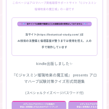
このページはアロマハーブ資格取得サポートサイト「Cジャスミン
瑠璃地楽の魔王城」の一部です
当サイト(https://botanical-study.com/ )は
AI技術の法整備と倫理基盤が整うまでは使用を控え、人の
手で制作しています
kindle出版しました✨
『Cジャスミン瑠璃地楽の魔王城』 presents アロ
マハーブ試験対策クイズ形式問題集
(スペシャルクイズページパスワード付)