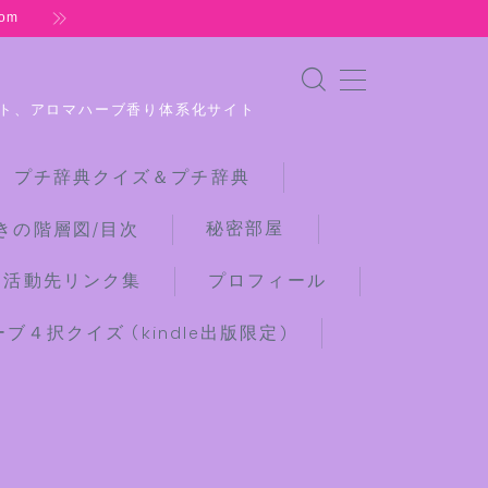
om
ト、アロマハーブ香り体系化サイト
 プチ辞典クイズ＆プチ辞典
秘密部屋
きの階層図/目次
な活動先リンク集
プロフィール
４択クイズ (kindle出版限定)