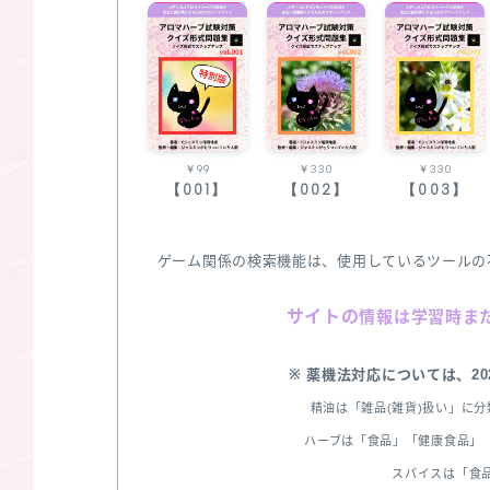
￥99
￥330
￥330
【001】
【002】
【003】
ゲーム関係の検索機能は、使用しているツールの
サイトの
情報は学習時ま
※ 薬機法対応については、2
精油は「雑品(雑貨)扱い」に
ハーブは「食品」「健康食品」「
スパイスは「食