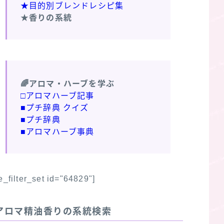
★目的別ブレンドレシピ集
★香りの系統
🌈アロマ・ハーブを学ぶ
□アロマハーブ記事
■プチ辞典 クイズ
■プチ辞典
■アロマハーブ事典
fe_filter_set id="64829"]
アロマ精油香りの系統検索