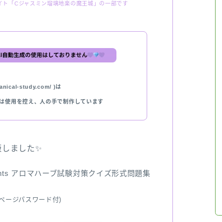
イト「Cジャスミン瑠璃地楽の魔王城」の一部です
nical-study.com/ )は
では使用を控え、人の手で制作しています
出版しました✨
ents アロマハーブ試験対策クイズ形式問題集
ページパスワード付)