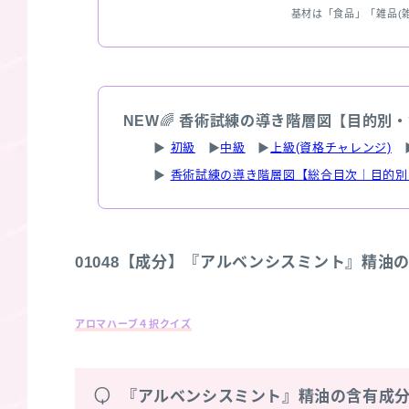
基材は「食品」「雑品(
NEW
🌈
香術試練の導き階層図【目的別・
▶
初級
▶
中級
▶
上級(資格チャレンジ)
▶
香術試練の導き階層図【総合目次｜目的別
01048【成分】『アルベンシスミント』精油
アロマハーブ４択クイズ
Q
『アルベンシスミント』精油の含有成