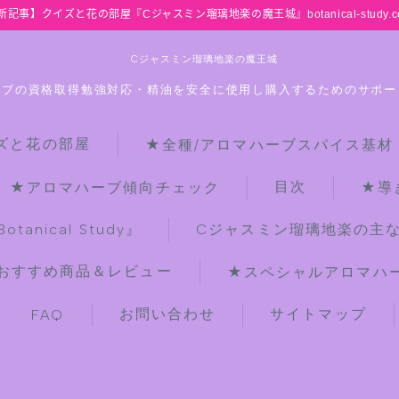
新記事】クイズと花の部屋『Cジャスミン瑠璃地楽の魔王城』botanical-study.c
Cジャスミン瑠璃地楽の魔王城
ーブの資格取得勉強対応・精油を安全に使用し購入するためのサポー
ズと花の部屋
★全種/アロマハーブスパイス基材
HOME
目次
★アロマハーブ傾向チェック
★導
【最新】クイズと花の部屋
anical Study』
Cジャスミン瑠璃地楽の主
おすすめ商品＆レビュー
★スペシャルアロマハーブ
★全種/アロマハーブスパイス基材 プ
チ辞典クイズ＆プチ辞典
お問い合わせ
サイトマップ
FAQ
★アロマ検定＋αクイズ