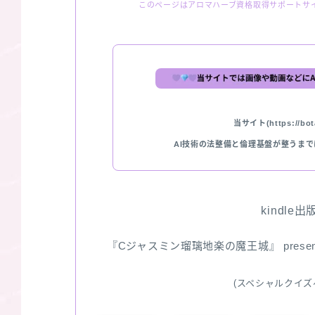
このページはアロマハーブ資格取得サポートサ
当サイト(https://bota
AI技術の法整備と倫理基盤が整うま
kindle
『Cジャスミン瑠璃地楽の魔王城』 pres
(スペシャルクイズ