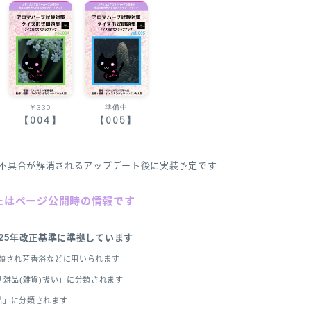
￥330
準備中
【004】
【005】
不具合が解消されるアップデート後に実装予定です
たはページ公開時の情報です
025年改正基準に準拠しています
分類され芳香浴などに用いられます
雑品(雑貨)扱い」に分類されます
品」に分類されます