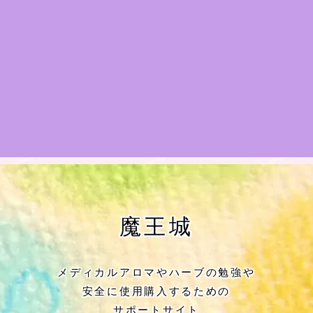
★アロマハーブ傾向チェック
目次
★導きの階層図/目次
秘密部屋
お知らせ
公式ウェブサイト『Botanical Study』
魔王城
Cジャスミン瑠璃地楽の主な活動先リン
ク集
メディカルアロマやハーブの勉強や
安全に使用購入するための
プロフィール
サポートサイト