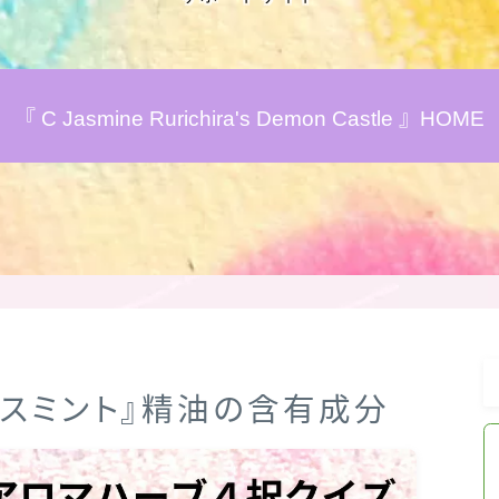
アロマハーブアンケート
『 C Jasmine Rurichira's Demon Castle 』HOME
おすすめ商品＆レビュー
★スペシャルアロマハーブ４択クイズ
(kindle出版限定)
FAQ
お問い合わせ
ンシスミント』精油の含有成分
サイトマップ