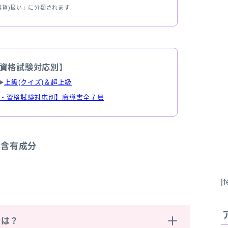
雑貨)扱い」に分類されます
資格試験対応別】
▶
上級(クイズ)＆超上級
・資格試験対応別】魔導書全７層
の含有成分
[
分は？