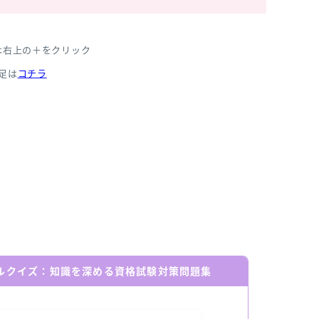
は右上の＋をクリック
足は
コチラ
ールクイズ：知識を深める資格試験対策問題集