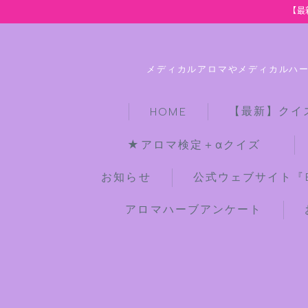
【最
メディカルアロマやメディカルハ
【最新】クイ
HOME
★アロマ検定＋αクイズ
お知らせ
公式ウェブサイト『Bot
アロマハーブアンケート