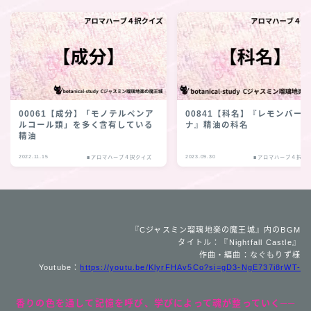
00061【成分】「モノテルペンア
00841【科名】『レモンバー
ルコール類」を多く含有している
ナ』精油の科名
精油
2022.11.15
2023.09.30
■アロマハーブ４択クイズ
■アロマハーブ４択ク
『Cジャスミン瑠璃地楽の魔王城』内のBGM
タイトル：『Nightfall Castle』
作曲・編曲：なぐもりず様
Youtube：
https://youtu.be/KlyrFHAv5Co?si=gD3-NgE737i8rWT-
香りの色を通して記憶を呼び、学びによって魂が整っていく──