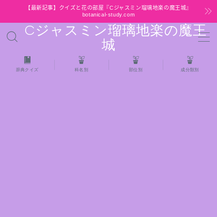
【最新記事】クイズと花の部屋『Cジャスミン瑠璃地楽の魔王城』
botanical-study.com
Cジャスミン瑠璃地楽の魔王
MENU
城
HOME
辞典クイズ
科名別
部位別
成分類別
【最新】クイズと花の部屋
★全種/アロマハーブスパイス基材 プチ辞典ク
イズ＆プチ辞典
★アロマ検定＋αクイズ
★アロマハーブ傾向チェック
目次