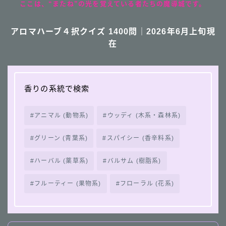
ここは、“またね”の光を覚えている者たちの魔導城です。
アロマハーブ４択クイズ 1400問｜2026年6月上旬現
在
香りの系統で検索
アニマル (動物系)
ウッディ (木系・森林系)
グリーン (青葉系)
スパイシー (香辛料系)
ハーバル (薬草系)
バルサム (樹脂系)
フルーティー (果物系)
フローラル (花系)