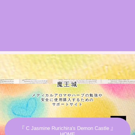
★導きの階層図/目次
秘密部屋
お知らせ
Cジャスミン瑠璃地楽の主な活動先リンク集
プロフィール
魔王城
メディカルアロマやハーブの勉強や
アロマハーブアンケート
安全に使用購入するための
サポートサイト
おすすめ商品＆レビュー
『 C Jasmine Rurichira's Demon Castle 』
★スペシャルアロマハーブ４択クイズ (kindle出
HOME