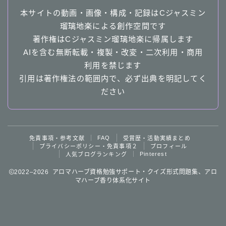
本サイトの動画・画像・構成・記録はCジャスミン
瑠璃地楽による創作空間です
著作権はCジャスミン瑠璃地楽に帰属します
AIを含む無断転載・複製・改変・二次利用・商用
利用を禁じます
引用は著作権法の範囲内で、必ず出典を明記してく
ださい
FAQ
免責事項・参考文献
受賞歴・活動実績まとめ
プライバシーポリシー・免責事項２
プロフィール
Pinterest
人気ブログランキング
Follow Me
2022–2026 アロマハーブ資格勉強サポート・クイズ形式問題集、アロ
マハーブ香り体系化サイト
follow me