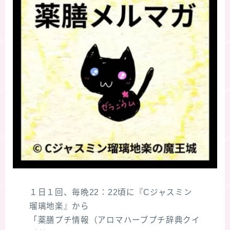
１日１回、毎晩22：22頃に『Cジャスミン
瑠璃地楽』から
「薬膳プチ情報（アロマハーブプチ辞典クイ