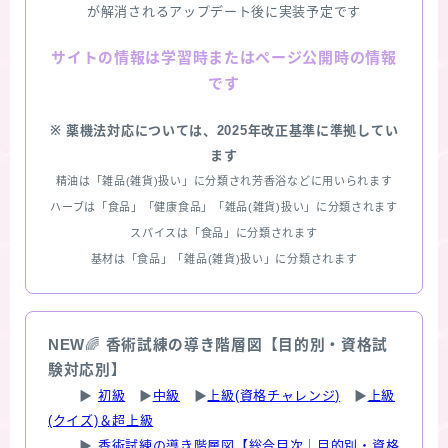
が解消されるアップデート後に実装予定です
情報は学習時またはページ公開時の情報
サイトの
です
※ 薬機法対応については、2025年改正基準に準拠してい
ます
精油は「雑品(雑貨)扱い」に分類され芳香浴などに用いられます
ハーブは「食品」「健康食品」「雑品(雑貨)扱い」に分類されます
スパイスは「食品」に分類されます
基材は「食品」「雑品(雑貨)扱い」に分類されます
NEW
🌈
香術試練の導き階層図【目的別・資格試
験対応別】
▶
初級
▶
中級
▶
上級(資格チャレンジ)
▶
上級
(クイズ)＆超上級
▶
香術試練の導き階層図【総合目次｜目的別・資格