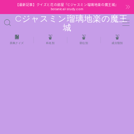
【最新記事】クイズと花の部屋『Cジャスミン瑠璃地楽の魔王城』
botanical-study.com
Cジャスミン瑠璃地楽の魔王
MENU
城
HOME
辞典クイズ
科名別
部位別
成分類別
【最新】クイズと花の部屋
★全種/アロマハーブスパイス基材 プチ辞典ク
イズ＆プチ辞典
★アロマ検定＋αクイズ
★アロマハーブ傾向チェック
目次