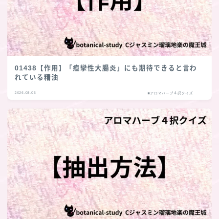
01438【作用】「痙攣性大腸炎」にも期待できると言わ
れている精油
2026.08.05
■アロマハーブ４択クイズ