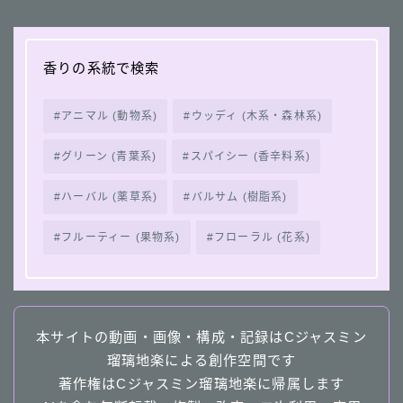
香りの系統で検索
アニマル (動物系)
ウッディ (木系・森林系)
グリーン (青葉系)
スパイシー (香辛料系)
ハーバル (薬草系)
バルサム (樹脂系)
フルーティー (果物系)
フローラル (花系)
本サイトの動画・画像・構成・記録はCジャスミン
瑠璃地楽による創作空間です
著作権はCジャスミン瑠璃地楽に帰属します