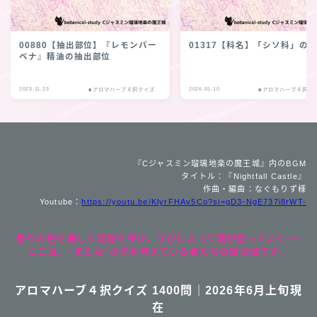
00880【抽出部位】『レモンバー
01317【科名】「シソ科」の
ベナ』精油の抽出部位
2023.11.23
2026.01.10
■アロマハーブ４択クイズ
■アロマハーブ４択ク
『Cジャスミン瑠璃地楽の魔王城』内のBGM
タイトル：『Nightfall Castle』
作曲・編曲：なぐもりず様
Youtube：
https://youtu.be/KlyrFHAv5Co?si=gD3-NgE737i8rWT-
香りの色を通して記憶を呼び、学びによって魂が整っていく──
ここは、“またね”の光を覚えている者たちの魔導城です。
アロマハーブ４択クイズ 1400問｜2026年6月上旬現
在