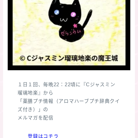
１日１回、毎晩22：22頃に『Cジャスミン
瑠璃地楽』から
「薬膳プチ情報（アロマハーブプチ辞典クイ
ズ付き）」の
メルマガを配信
登録はコチラ