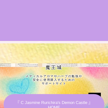
★導きの階層図/目次
秘密部屋
お知らせ
公式ウェブサイト『Botanical Study』
Cジャスミン瑠璃地楽の主な活動先リンク集
魔王城
メディカルアロマやハーブの勉強や
プロフィール
安全に使用購入するための
サポートサイト
アロマハーブアンケート
『 C Jasmine Rurichira's Demon Castle 』
おすすめ商品＆レビュー
HOME