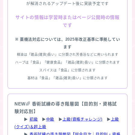
が解消されるアップデート後に実装予定です
情報は学習時またはページ公開時の情報
サイトの
です
※ 薬機法対応については、2025年改正基準に準拠してい
ます
精油は「雑品(雑貨)扱い」に分類され芳香浴などに用いられます
ハーブは「食品」「健康食品」「雑品(雑貨)扱い」に分類されます
スパイスは「食品」に分類されます
基材は「食品」「雑品(雑貨)扱い」に分類されます
NEW
🌈
香術試練の導き階層図【目的別・資格試
験対応別】
▶
初級
▶
中級
▶
上級(資格チャレンジ)
▶
上級
(クイズ)＆超上級
▶
香術試練の導き階層図【総合目次｜目的別・資格