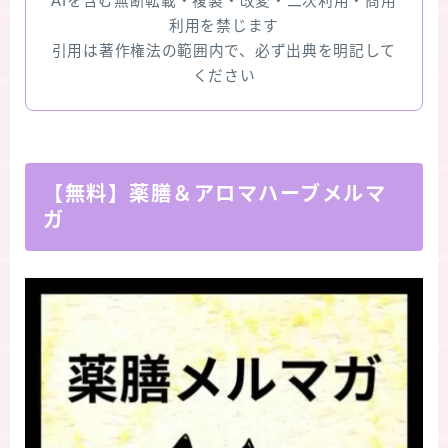
AIを含む無断転載・複製・改変・二次利用・商用
利用を禁じます
引用は著作権法の範囲内で、必ず出典を明記して
ください
【無料】薬膳＆アロマハーブメルマ
ガ