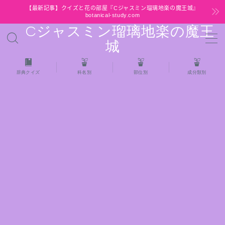
【最新記事】クイズと花の部屋『Cジャスミン瑠璃地楽の魔王城』
botanical-study.com
Cジャスミン瑠璃地楽の魔王
MENU
城
HOME
辞典クイズ
科名別
部位別
成分類別
【最新】クイズと花の部屋
★全種/アロマハーブスパイス基材 プチ辞典ク
イズ＆プチ辞典
★アロマ検定＋αクイズ
★アロマハーブ傾向チェック
目次