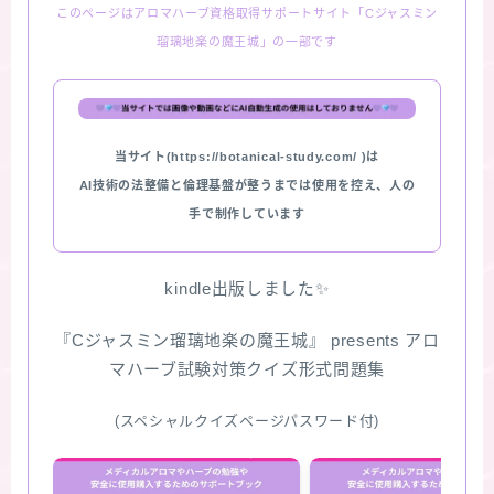
このページはアロマハーブ資格取得サポートサイト「Cジャスミン
瑠璃地楽の魔王城」の一部です
当サイト(https://botanical-study.com/ )は
AI技術の法整備と倫理基盤が整うまでは使用を控え、人の
手で制作しています
kindle出版しました✨
『Cジャスミン瑠璃地楽の魔王城』 presents アロ
マハーブ試験対策クイズ形式問題集
(スペシャルクイズページパスワード付)