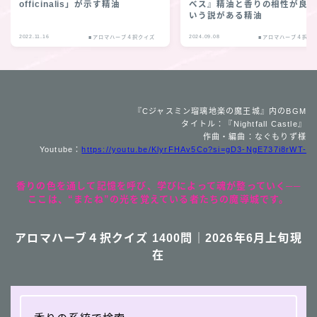
officinalis」が示す精油
ベス』精油と香りの相性が良
いう説がある精油
2022.11.16
2024.09.08
■アロマハーブ４択クイズ
■アロマハーブ４択ク
『Cジャスミン瑠璃地楽の魔王城』内のBGM
タイトル：『Nightfall Castle』
作曲・編曲：なぐもりず様
Youtube：
https://youtu.be/KlyrFHAv5Co?si=gD3-NgE737i8rWT-
香りの色を通して記憶を呼び、学びによって魂が整っていく──
ここは、“またね”の光を覚えている者たちの魔導城です。
アロマハーブ４択クイズ 1400問｜2026年6月上旬現
在