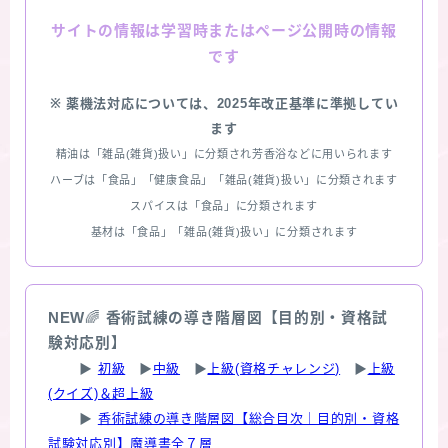
情報は学習時またはページ公開時の情報
サイトの
です
※ 薬機法対応については、2025年改正基準に準拠してい
ます
精油は「雑品(雑貨)扱い」に分類され芳香浴などに用いられます
ハーブは「食品」「健康食品」「雑品(雑貨)扱い」に分類されます
スパイスは「食品」に分類されます
基材は「食品」「雑品(雑貨)扱い」に分類されます
NEW
🌈
香術試練の導き階層図【目的別・資格試
験対応別】
▶
初級
▶
中級
▶
上級(資格チャレンジ)
▶
上級
(クイズ)＆超上級
▶
香術試練の導き階層図【総合目次｜目的別・資格
試験対応別】魔導書全７層