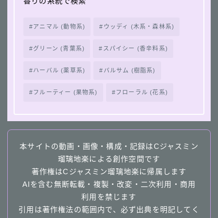
香りの系統で検索
アニマル (動物系)
ウッディ (木系・森林系)
グリーン (青葉系)
スパイシー (香辛料系)
ハーバル (薬草系)
バルサム (樹脂系)
フルーティー (果物系)
フローラル (花系)
本サイトの動画・画像・構成・記録はCジャスミン
瑠璃地楽による創作空間です
著作権はCジャスミン瑠璃地楽に帰属します
AIを含む無断転載・複製・改変・二次利用・商用
利用を禁じます
引用は著作権法の範囲内で、必ず出典を明記してく