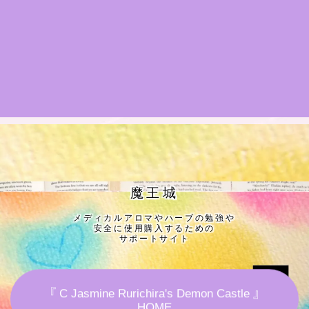
★導きの階層図/目次
秘密部屋
お知らせ
公式ウェブサイト『Botanical Study』
Cジャスミン瑠璃地楽の主な活動先リンク集
魔王城
メディカルアロマやハーブの勉強や
プロフィール
安全に使用購入するための
サポートサイト
アロマハーブアンケート
『 C Jasmine Rurichira's Demon Castle 』
おすすめ商品＆レビュー
HOME