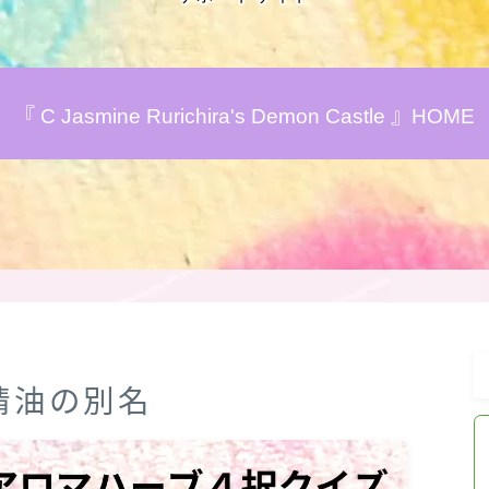
アロマハーブアンケート
『 C Jasmine Rurichira's Demon Castle 』HOME
おすすめ商品＆レビュー
★スペシャルアロマハーブ４択クイズ
(kindle出版限定)
FAQ
お問い合わせ
』精油の別名
サイトマップ