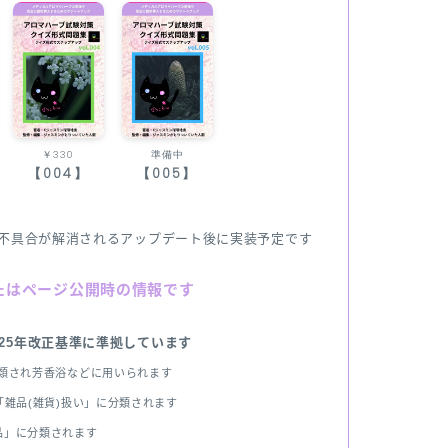
￥330
準備中
【004】
【005】
不具合が解消されるアップデート後に実装予定です
たはページ公開時の情報です
025年改正基準に準拠しています
分類され芳香浴などに用いられます
雑品(雑貨)扱い」に分類されます
品」に分類されます