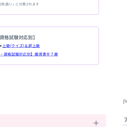
雑貨)扱い」に分類されます
資格試験対応別】
▶
上級(クイズ)＆超上級
・資格試験対応別】魔導書全７層
[