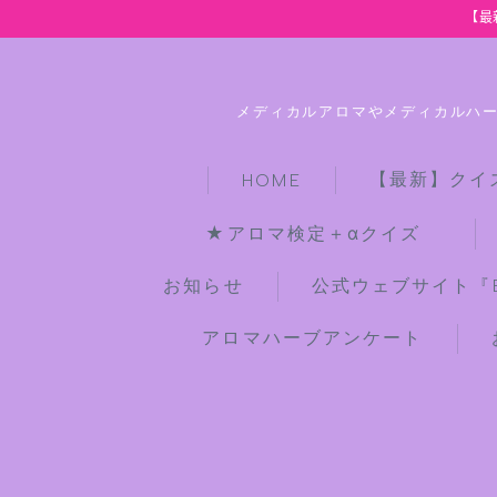
【最
メディカルアロマやメディカルハ
【最新】クイ
HOME
★アロマ検定＋αクイズ
お知らせ
公式ウェブサイト『Bot
アロマハーブアンケート