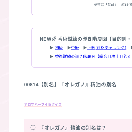
基材は「食品」「雑品(
NEW
🌈
香術試練の導き階層図【目的別・
▶
初級
▶
中級
▶
上級(資格チャレンジ)
▶
香術試練の導き階層図【総合目次｜目的別
00814【別名】『オレガノ』精油の別名
アロマハーブ４択クイズ
Q
『オレガノ』精油の別名は？