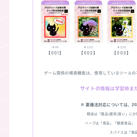
￥99
￥330
￥330
【001】
【002】
【003】
ゲーム関係の検索機能は、使用しているツールの
サイトの
情報は学習時ま
※ 薬機法対応については、2
精油は「雑品(雑貨)扱い」に
ハーブは「食品」「健康食品」「
スパイスは「食