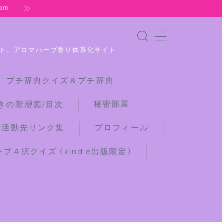
om
ト、アロマハーブ香り体系化サイト
 プチ辞典クイズ＆プチ辞典
秘密部屋
きの階層図/目次
な活動先リンク集
プロフィール
４択クイズ (kindle出版限定)