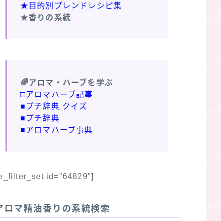
★目的別ブレンドレシピ集
★香りの系統
🌈アロマ・ハーブを学ぶ
□アロマハーブ記事
■プチ辞典 クイズ
■プチ辞典
■アロマハーブ事典
fe_filter_set id="64829"]
アロマ精油香りの系統検索