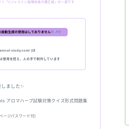
イト「Cジャスミン瑠璃地楽の魔王城」の一部です
nical-study.com/ )は
では使用を控え、人の手で制作しています
出版しました✨
ents アロマハーブ試験対策クイズ形式問題集
ページパスワード付)