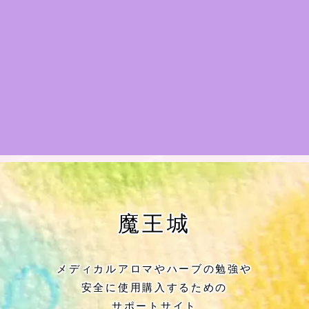
★アロマハーブ傾向チェック
目次
★導きの階層図/目次
秘密部屋
お知らせ
公式ウェブサイト『Botanical Study』
魔王城
Cジャスミン瑠璃地楽の主な活動先リン
ク集
メディカルアロマやハーブの勉強や
安全に使用購入するための
プロフィール
サポートサイト