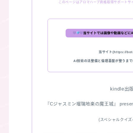
このページはアロマハーブ資格取得サポートサ
当サイト(https://bota
AI技術の法整備と倫理基盤が整うま
kindle
『Cジャスミン瑠璃地楽の魔王城』 pres
(スペシャルクイズ