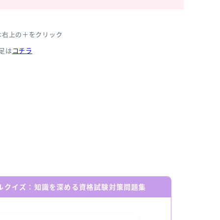
は右上の＋をクリック
足は
コチラ
ールクイズ：知識を深める資格試験対策問題集