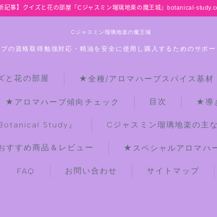
新記事】クイズと花の部屋『Cジャスミン瑠璃地楽の魔王城』botanical-study.c
Cジャスミン瑠璃地楽の魔王城
ーブの資格取得勉強対応・精油を安全に使用し購入するためのサポー
ズと花の部屋
★全種/アロマハーブスパイス基材
HOME
目次
★アロマハーブ傾向チェック
★導
【最新】クイズと花の部屋
anical Study』
Cジャスミン瑠璃地楽の主
おすすめ商品＆レビュー
★スペシャルアロマハーブ
★全種/アロマハーブスパイス基材 プ
チ辞典クイズ＆プチ辞典
お問い合わせ
サイトマップ
FAQ
★アロマ検定＋αクイズ