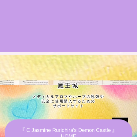
★導きの階層図/目次
秘密部屋
お知らせ
公式ウェブサイト『Botanical Study』
Cジャスミン瑠璃地楽の主な活動先リンク集
魔王城
メディカルアロマやハーブの勉強や
プロフィール
安全に使用購入するための
サポートサイト
アロマハーブアンケート
『 C Jasmine Rurichira's Demon Castle 』
おすすめ商品＆レビュー
HOME