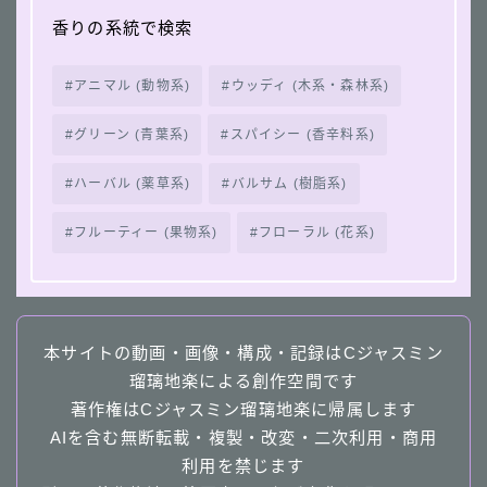
香りの系統で検索
アニマル (動物系)
ウッディ (木系・森林系)
グリーン (青葉系)
スパイシー (香辛料系)
ハーバル (薬草系)
バルサム (樹脂系)
フルーティー (果物系)
フローラル (花系)
本サイトの動画・画像・構成・記録はCジャスミン
瑠璃地楽による創作空間です
著作権はCジャスミン瑠璃地楽に帰属します
AIを含む無断転載・複製・改変・二次利用・商用
利用を禁じます