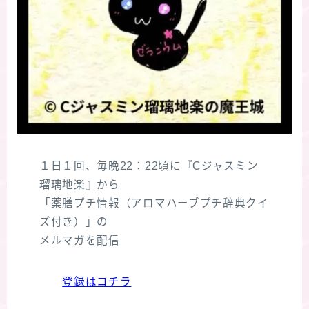
１日１回、毎晩22：22頃に『Cジャスミン
瑠璃地楽』から
「薬膳プチ情報（アロマハーブプチ辞典クイ
ズ付き）」の
メルマガを配信
登録はコチラ