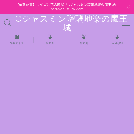
【最新記事】クイズと花の部屋『Cジャスミン瑠璃地楽の魔王城』
botanical-study.com
Cジャスミン瑠璃地楽の魔王
MENU
城
HOME
辞典クイズ
科名別
部位別
成分類別
【最新】クイズと花の部屋
★全種/アロマハーブスパイス基材 プチ辞典ク
イズ＆プチ辞典
★アロマ検定＋αクイズ
★アロマハーブ傾向チェック
目次