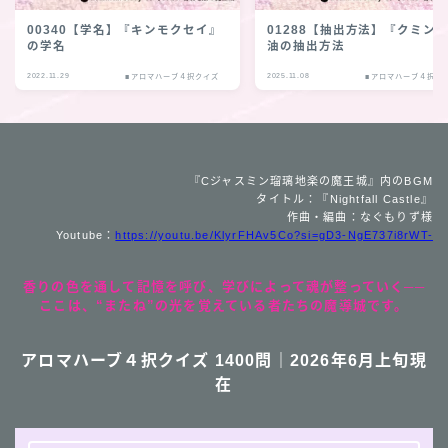
00340【学名】『キンモクセイ』
01288【抽出方法】『クミン
の学名
油の抽出方法
2022.11.29
2025.11.08
■アロマハーブ４択クイズ
■アロマハーブ４択ク
『Cジャスミン瑠璃地楽の魔王城』内のBGM
タイトル：『Nightfall Castle』
作曲・編曲：なぐもりず様
Youtube：
https://youtu.be/KlyrFHAv5Co?si=gD3-NgE737i8rWT-
香りの色を通して記憶を呼び、学びによって魂が整っていく──
ここは、“またね”の光を覚えている者たちの魔導城です。
アロマハーブ４択クイズ 1400問｜2026年6月上旬現
在