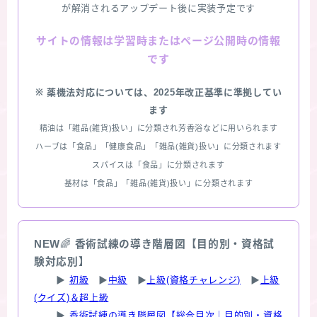
が解消されるアップデート後に実装予定です
情報は学習時またはページ公開時の情報
サイトの
です
※ 薬機法対応については、2025年改正基準に準拠してい
ます
精油は「雑品(雑貨)扱い」に分類され芳香浴などに用いられます
ハーブは「食品」「健康食品」「雑品(雑貨)扱い」に分類されます
スパイスは「食品」に分類されます
基材は「食品」「雑品(雑貨)扱い」に分類されます
NEW
🌈
香術試練の導き階層図【目的別・資格試
験対応別】
▶
初級
▶
中級
▶
上級(資格チャレンジ)
▶
上級
(クイズ)＆超上級
▶
香術試練の導き階層図【総合目次｜目的別・資格