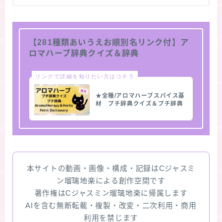
【281種類あいうえお順別名リンク付】ア
ロマハーブ辞典クイズ＆辞典
リンクで詳細を知りたい方はコチラ
★全種/アロマハーブスパイス基
材 プチ辞典クイズ＆プチ辞典
本サイトの動画・画像・構成・記録はCジャスミ
ン瑠璃地楽による創作空間です
著作権はCジャスミン瑠璃地楽に帰属します
AIを含む無断転載・複製・改変・二次利用・商用
利用を禁じます