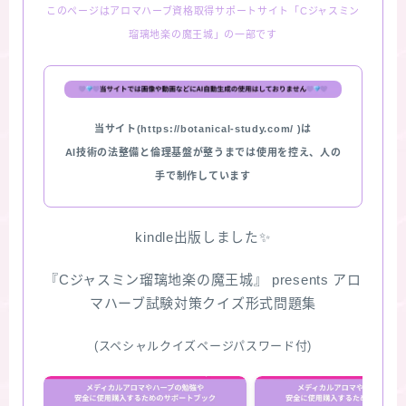
このページはアロマハーブ資格取得サポートサイト「Cジャスミン
瑠璃地楽の魔王城」の一部です
当サイト(https://botanical-study.com/ )は
AI技術の法整備と倫理基盤が整うまでは使用を控え、人の
手で制作しています
kindle出版しました✨
『Cジャスミン瑠璃地楽の魔王城』 presents アロ
マハーブ試験対策クイズ形式問題集
(スペシャルクイズページパスワード付)