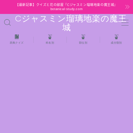
【最新記事】クイズと花の部屋『Cジャスミン瑠璃地楽の魔王城』
botanical-study.com
Cジャスミン瑠璃地楽の魔王
MENU
城
HOME
辞典クイズ
科名別
部位別
成分類別
【最新】クイズと花の部屋
★全種/アロマハーブスパイス基材 プチ辞典ク
イズ＆プチ辞典
★アロマ検定＋αクイズ
★アロマハーブ傾向チェック
目次