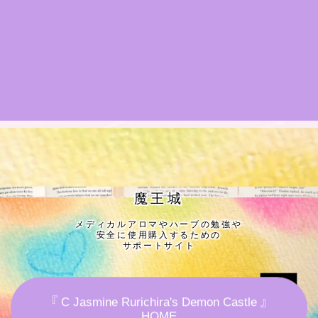
★導きの階層図/目次
秘密部屋
お知らせ
公式ウェブサイト『Botanical Study』
Cジャスミン瑠璃地楽の主な活動先リンク集
魔王城
メディカルアロマやハーブの勉強や
プロフィール
安全に使用購入するための
サポートサイト
アロマハーブアンケート
『 C Jasmine Rurichira's Demon Castle 』
おすすめ商品＆レビュー
HOME