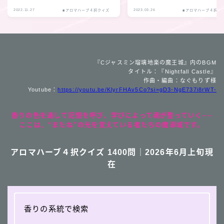
2022.11.27
2023.03.26
■アロマハーブ４択クイズ
■アロマハーブ４択ク
『Cジャスミン瑠璃地楽の魔王城』内のBGM
タイトル：『Nightfall Castle』
作曲・編曲：なぐもりず様
Youtube：
https://youtu.be/KlyrFHAv5Co?si=gD3-NgE737i8rWT-
香りの色を通して記憶を呼び、学びによって魂が整っていく──
ここは、“またね”の光を覚えている者たちの魔導城です。
アロマハーブ４択クイズ 1400問｜2026年6月上旬現
在
香りの系統で検索