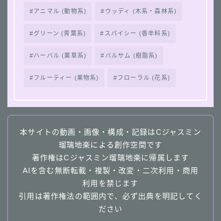
アニマル (動物系)
ウッディ (木系・森林系)
グリーン (青葉系)
スパイシー (香辛料系)
ハーバル (薬草系)
バルサム (樹脂系)
フルーティー (果物系)
フローラル (花系)
本サイトの動画・画像・構成・記録はCジャスミン
瑠璃地楽による創作空間です
著作権はCジャスミン瑠璃地楽に帰属します
AIを含む無断転載・複製・改変・二次利用・商用
利用を禁じます
引用は著作権法の範囲内で、必ず出典を明記してく
ださい