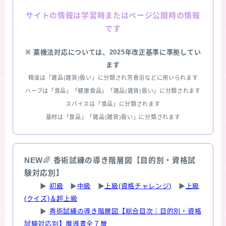
情報は学習時またはページ公開時の情報
サイトの
です
※ 薬機法対応については、2025年改正基準に準拠してい
ます
精油は「雑品(雑貨)扱い」に分類され芳香浴などに用いられます
ハーブは「食品」「健康食品」「雑品(雑貨)扱い」に分類されます
スパイスは「食品」に分類されます
基材は「食品」「雑品(雑貨)扱い」に分類されます
NEW
🌈
香術試練の導き階層図【目的別・資格試
験対応別】
▶
初級
▶
中級
▶
上級(資格チャレンジ)
▶
上級
(クイズ)＆超上級
▶
香術試練の導き階層図【総合目次｜目的別・資格
試験対応別】魔導書全７層