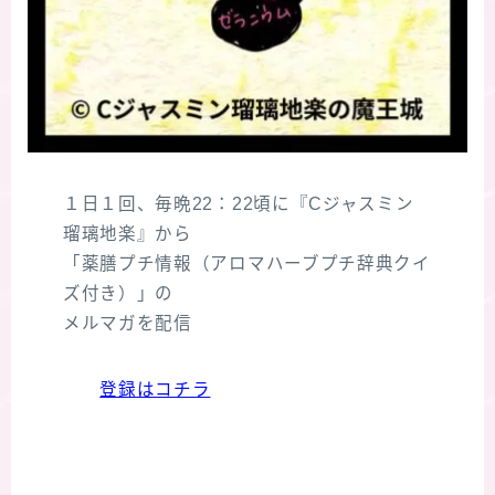
１日１回、毎晩22：22頃に『Cジャスミン
瑠璃地楽』から
「薬膳プチ情報（アロマハーブプチ辞典クイ
ズ付き）」の
メルマガを配信
登録はコチラ