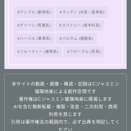
アニマル (動物系)
ウッディ (木系・森林系)
グリーン (青葉系)
スパイシー (香辛料系)
ハーバル (薬草系)
バルサム (樹脂系)
フルーティー (果物系)
フローラル (花系)
本サイトの動画・画像・構成・記録はCジャスミン
瑠璃地楽による創作空間です
著作権はCジャスミン瑠璃地楽に帰属します
AIを含む無断転載・複製・改変・二次利用・商用
利用を禁じます
引用は著作権法の範囲内で、必ず出典を明記してく
ださい