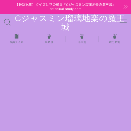
【最新記事】クイズと花の部屋『Cジャスミン瑠璃地楽の魔王城』
botanical-study.com
Cジャスミン瑠璃地楽の魔王
MENU
城
HOME
辞典クイズ
科名別
部位別
成分類別
【最新】クイズと花の部屋
★全種/アロマハーブスパイス基材 プチ辞典ク
イズ＆プチ辞典
★アロマ検定＋αクイズ
★アロマハーブ傾向チェック
目次