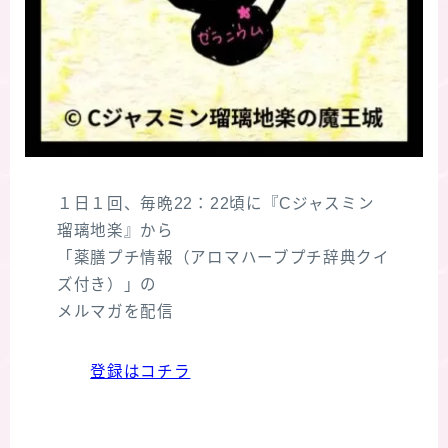
１日１回、毎晩22：22頃に『Cジャスミン
瑠璃地楽』から
「薬膳プチ情報（アロマハーブプチ辞典クイ
ズ付き）」の
メルマガを配信
登録はコチラ