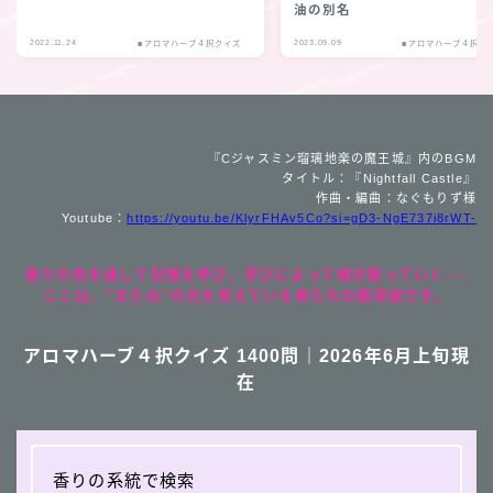
油の別名
2022.11.24
2023.09.09
■アロマハーブ４択クイズ
■アロマハーブ４択ク
『Cジャスミン瑠璃地楽の魔王城』内のBGM
タイトル：『Nightfall Castle』
作曲・編曲：なぐもりず様
Youtube：
https://youtu.be/KlyrFHAv5Co?si=gD3-NgE737i8rWT-
香りの色を通して記憶を呼び、学びによって魂が整っていく──
ここは、“またね”の光を覚えている者たちの魔導城です。
アロマハーブ４択クイズ 1400問｜2026年6月上旬現
在
香りの系統で検索