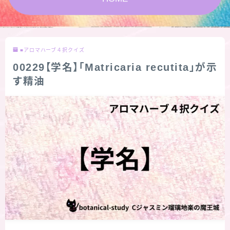
★スペシャルアロマハーブ４択クイズ (kindle出
版限定)
■アロマハーブ４択クイズ
FAQ
00229【学名】「Matricaria recutita」が示
す精油
お問い合わせ
サイトマップ