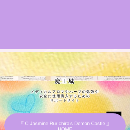
★導きの階層図/目次
秘密部屋
お知らせ
公式ウェブサイト『Botanical Study』
Cジャスミン瑠璃地楽の主な活動先リンク集
魔王城
メディカルアロマやハーブの勉強や
プロフィール
安全に使用購入するための
サポートサイト
アロマハーブアンケート
『 C Jasmine Rurichira's Demon Castle 』
おすすめ商品＆レビュー
HOME