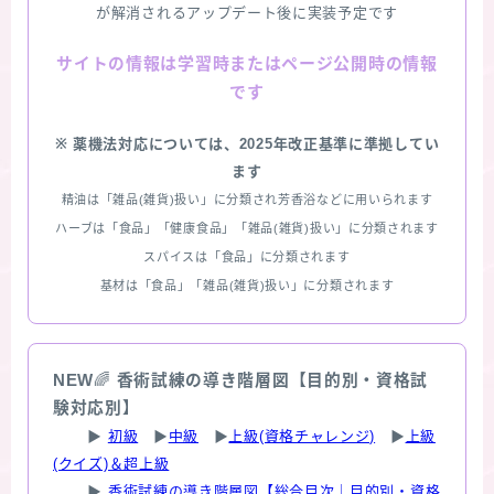
が解消されるアップデート後に実装予定です
情報は学習時またはページ公開時の情報
サイトの
です
※ 薬機法対応については、2025年改正基準に準拠してい
ます
精油は「雑品(雑貨)扱い」に分類され芳香浴などに用いられます
ハーブは「食品」「健康食品」「雑品(雑貨)扱い」に分類されます
スパイスは「食品」に分類されます
基材は「食品」「雑品(雑貨)扱い」に分類されます
NEW
🌈
香術試練の導き階層図【目的別・資格試
験対応別】
▶
初級
▶
中級
▶
上級(資格チャレンジ)
▶
上級
(クイズ)＆超上級
▶
香術試練の導き階層図【総合目次｜目的別・資格