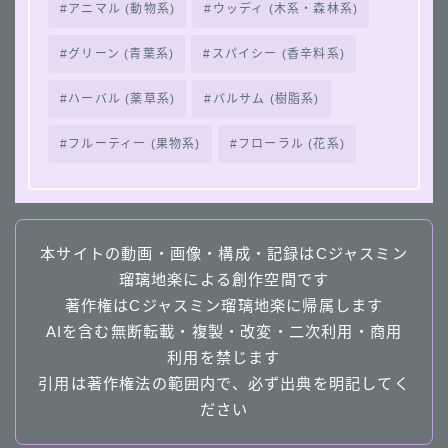
アニマル (動物系)
ウッディ (木系・森林系)
グリーン (青葉系)
スパイシー (香辛料系)
ハーバル (薬草系)
バルサム (樹脂系)
フルーティー (果物系)
フローラル (花系)
本サイトの動画・画像・構成・記録はCジャスミン
瑠璃地楽による創作空間です
著作権はCジャスミン瑠璃地楽に帰属します
AIを含む無断転載・複製・改変・二次利用・商用
利用を禁じます
引用は著作権法の範囲内で、必ず出典を明記してく
ださい