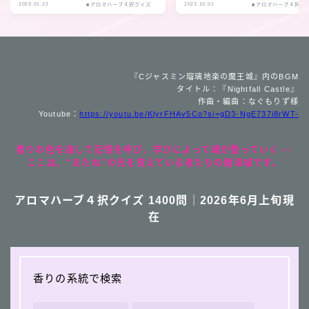
2023.01.22
2023.10.01
■アロマハーブ４択クイズ
■アロマハーブ４択ク
『Cジャスミン瑠璃地楽の魔王城』内のBGM
タイトル：『Nightfall Castle』
作曲・編曲：なぐもりず様
Youtube：
https://youtu.be/KlyrFHAv5Co?si=gD3-NgE737i8rWT-
香りの色を通して記憶を呼び、学びによって魂が整っていく──
ここは、“またね”の光を覚えている者たちの魔導城です。
アロマハーブ４択クイズ 1400問｜2026年6月上旬現
在
香りの系統で検索