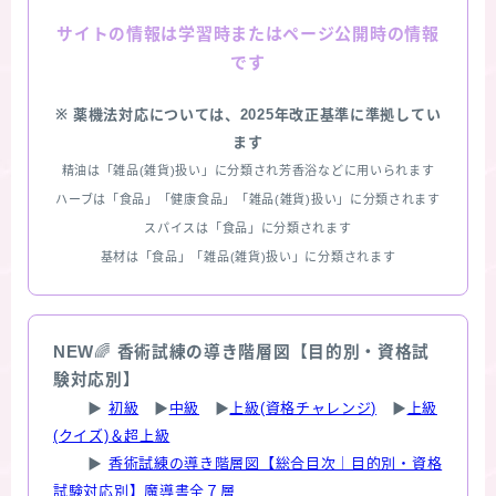
情報は学習時またはページ公開時の情報
サイトの
です
※ 薬機法対応については、2025年改正基準に準拠してい
ます
精油は「雑品(雑貨)扱い」に分類され芳香浴などに用いられます
ハーブは「食品」「健康食品」「雑品(雑貨)扱い」に分類されます
スパイスは「食品」に分類されます
基材は「食品」「雑品(雑貨)扱い」に分類されます
NEW
🌈
香術試練の導き階層図【目的別・資格試
験対応別】
▶
初級
▶
中級
▶
上級(資格チャレンジ)
▶
上級
(クイズ)＆超上級
▶
香術試練の導き階層図【総合目次｜目的別・資格
試験対応別】魔導書全７層