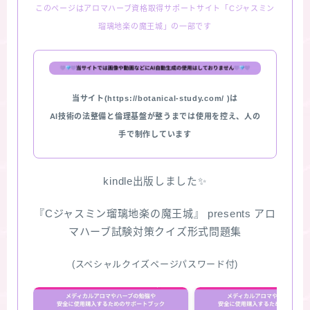
このページはアロマハーブ資格取得サポートサイト「Cジャスミン
瑠璃地楽の魔王城」の一部です
当サイト(https://botanical-study.com/ )は
AI技術の法整備と倫理基盤が整うまでは使用を控え、人の
手で制作しています
kindle出版しました✨
『Cジャスミン瑠璃地楽の魔王城』 presents アロ
マハーブ試験対策クイズ形式問題集
(スペシャルクイズページパスワード付)