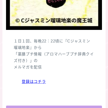
１日１回、毎晩22：22頃に『Cジャスミン
瑠璃地楽』から
「薬膳プチ情報（アロマハーブプチ辞典クイ
ズ付き）」の
メルマガを配信
登録はコチラ