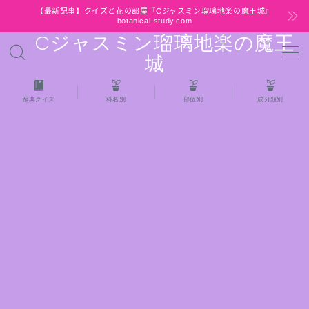
【最新記事】クイズと花の部屋『Cジャスミン瑠璃地楽の魔王城』
botanical-study.com
Cジャスミン瑠璃地楽の魔王
MENU
城
HOME
辞典クイズ
科名別
部位別
成分類別
【最新】クイズと花の部屋
★全種/アロマハーブスパイス基材 プチ辞典ク
イズ＆プチ辞典
★アロマ検定＋αクイズ
★アロマハーブ傾向チェック
目次