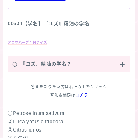
00631【学名】『ユズ』精油の学名
アロマハーブ４択クイズ
Q
『ユズ』精油の学名？
答えを知りたい方は右上の＋をクリック
答え＆補足は
コチラ
①Petroselinum sativum
②Eucalyptus citriodora
③Citrus junos