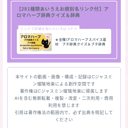
【281種類あいうえお順別名リンク付】ア
ロマハーブ辞典クイズ＆辞典
リンクで詳細を知りたい方はコチラ
★全種/アロマハーブスパイス基
材 プチ辞典クイズ＆プチ辞典
本サイトの動画・画像・構成・記録はCジャスミ
ン瑠璃地楽による創作空間です
著作権はCジャスミン瑠璃地楽に帰属します
AIを含む無断転載・複製・改変・二次利用・商用
利用を禁じます
引用は著作権法の範囲内で、必ず出典を明記して
ください