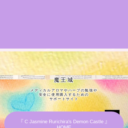
★導きの階層図/目次
秘密部屋
お知らせ
公式ウェブサイト『Botanical Study』
Cジャスミン瑠璃地楽の主な活動先リンク集
魔王城
メディカルアロマやハーブの勉強や
プロフィール
安全に使用購入するための
サポートサイト
アロマハーブアンケート
『 C Jasmine Rurichira's Demon Castle 』
おすすめ商品＆レビュー
HOME