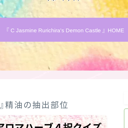
アロマハーブアンケート
『 C Jasmine Rurichira's Demon Castle 』HOME
おすすめ商品＆レビュー
★スペシャルアロマハーブ４択クイズ
(kindle出版限定)
FAQ
お問い合わせ
モン』精油の抽出部位
サイトマップ