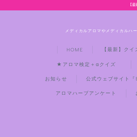
【最
メディカルアロマやメディカルハ
【最新】クイ
HOME
★アロマ検定＋αクイズ
お知らせ
公式ウェブサイト『Bot
アロマハーブアンケート