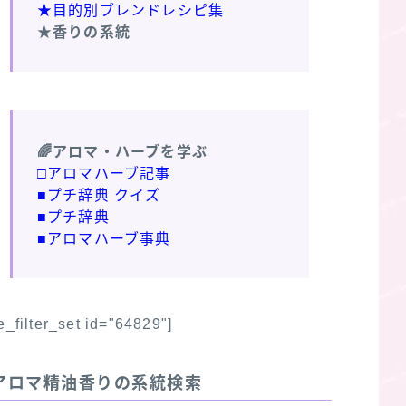
★目的別ブレンドレシピ集
★香りの系統
🌈アロマ・ハーブを学ぶ
□アロマハーブ記事
■プチ辞典 クイズ
■プチ辞典
■アロマハーブ事典
fe_filter_set id="64829"]
アロマ精油香りの系統検索