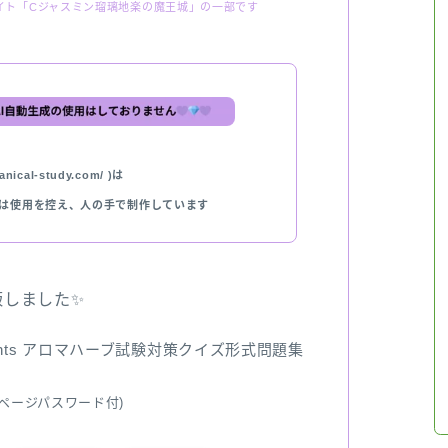
イト「Cジャスミン瑠璃地楽の魔王城」の一部です
nical-study.com/ )は
では使用を控え、人の手で制作しています
出版しました✨
ents アロマハーブ試験対策クイズ形式問題集
ページパスワード付)