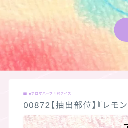
■アロマハーブ４択クイズ
00872【抽出部位】『レ