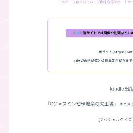
このページはアロマハーブ資格取得サポートサ
当サイト(https://bota
AI技術の法整備と倫理基盤が整うま
kindle
『Cジャスミン瑠璃地楽の魔王城』 pres
(スペシャルクイズ