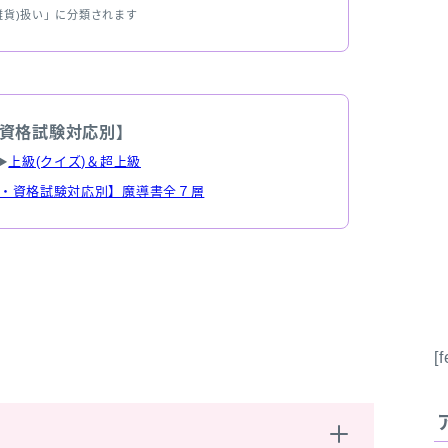
雑貨)扱い」に分類されます
資格試験対応別】
▶
上級(クイズ)＆超上級
・資格試験対応別】魔導書全７層
位
[