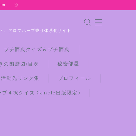
om
ト、アロマハーブ香り体系化サイト
 プチ辞典クイズ＆プチ辞典
秘密部屋
きの階層図/目次
な活動先リンク集
プロフィール
４択クイズ (kindle出版限定)