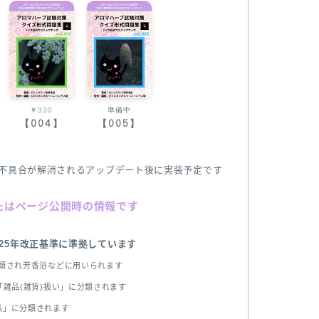
￥330
準備中
【004】
【005】
不具合が解消されるアップデート後に実装予定です
たはページ公開時の情報です
025年改正基準に準拠しています
分類され芳香浴などに用いられます
雑品(雑貨)扱い」に分類されます
品」に分類されます