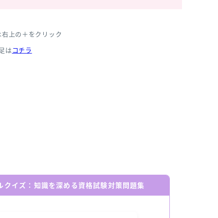
は右上の＋をクリック
足は
コチラ
ールクイズ：知識を深める資格試験対策問題集