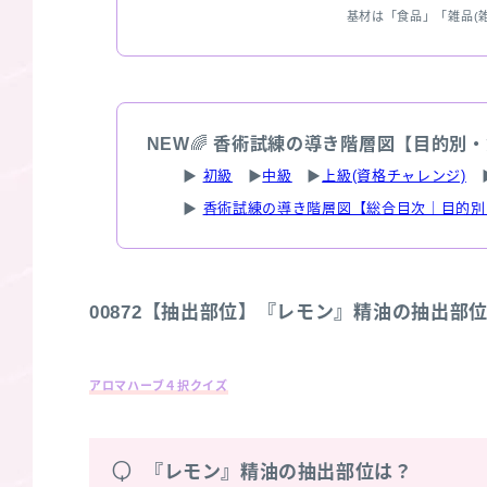
基材は「食品」「雑品(
NEW
🌈
香術試練の導き階層図【目的別・
▶
初級
▶
中級
▶
上級(資格チャレンジ)
▶
香術試練の導き階層図【総合目次｜目的別
00872【抽出部位】『レモン』精油の抽出部
アロマハーブ４択クイズ
Q
『レモン』精油の抽出部位は？