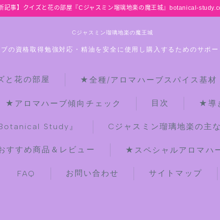
新記事】クイズと花の部屋『Cジャスミン瑠璃地楽の魔王城』botanical-study.c
Cジャスミン瑠璃地楽の魔王城
ーブの資格取得勉強対応・精油を安全に使用し購入するためのサポー
ズと花の部屋
★全種/アロマハーブスパイス基材
HOME
目次
★アロマハーブ傾向チェック
★導
【最新】クイズと花の部屋
anical Study』
Cジャスミン瑠璃地楽の主
おすすめ商品＆レビュー
★スペシャルアロマハーブ
★全種/アロマハーブスパイス基材 プ
チ辞典クイズ＆プチ辞典
お問い合わせ
サイトマップ
FAQ
★アロマ検定＋αクイズ