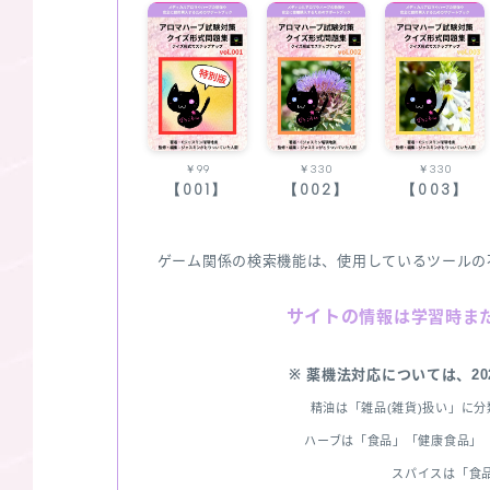
￥99
￥330
￥330
【001】
【002】
【003】
ゲーム関係の検索機能は、使用しているツールの
サイトの
情報は学習時ま
※ 薬機法対応については、2
精油は「雑品(雑貨)扱い」に
ハーブは「食品」「健康食品」「
スパイスは「食