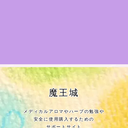
★アロマハーブ傾向チェック
目次
★導きの階層図/目次
秘密部屋
お知らせ
公式ウェブサイト『Botanical Study』
魔王城
Cジャスミン瑠璃地楽の主な活動先リン
ク集
メディカルアロマやハーブの勉強や
安全に使用購入するための
プロフィール
サポートサイト