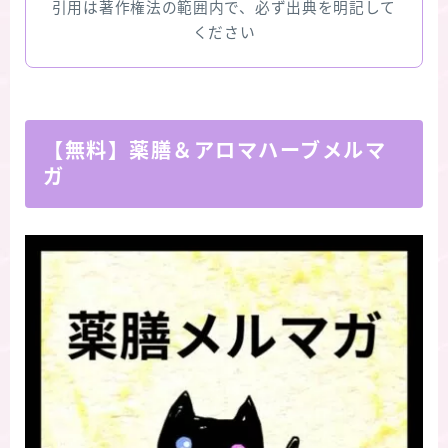
引用は著作権法の範囲内で、必ず出典を明記して
ください
【無料】薬膳＆アロマハーブメルマ
ガ