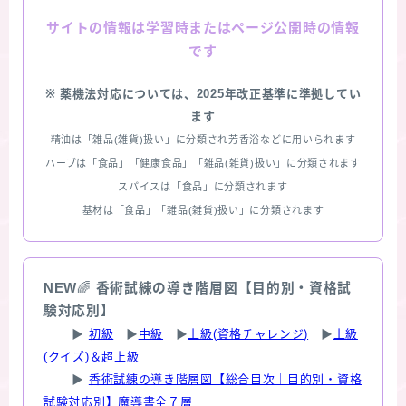
情報は学習時またはページ公開時の情報
サイトの
です
※ 薬機法対応については、2025年改正基準に準拠してい
ます
精油は「雑品(雑貨)扱い」に分類され芳香浴などに用いられます
ハーブは「食品」「健康食品」「雑品(雑貨)扱い」に分類されます
スパイスは「食品」に分類されます
基材は「食品」「雑品(雑貨)扱い」に分類されます
NEW
🌈
香術試練の導き階層図【目的別・資格試
験対応別】
▶
初級
▶
中級
▶
上級(資格チャレンジ)
▶
上級
(クイズ)＆超上級
▶
香術試練の導き階層図【総合目次｜目的別・資格
試験対応別】魔導書全７層