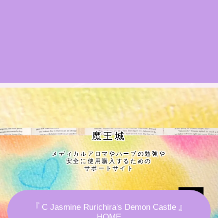
★導きの階層図/目次
秘密部屋
お知らせ
公式ウェブサイト『Botanical Study』
Cジャスミン瑠璃地楽の主な活動先リンク集
魔王城
メディカルアロマやハーブの勉強や
プロフィール
安全に使用購入するための
サポートサイト
アロマハーブアンケート
『 C Jasmine Rurichira's Demon Castle 』
おすすめ商品＆レビュー
HOME