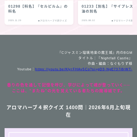
01298【科名】『セルピルム』の
01233【別名】『サイプレス
科名
油の別名
2025.11.29
2025.08.02
■アロマハーブ４択クイズ
■アロマハーブ４択ク
『Cジャスミン瑠璃地楽の魔王城』内のBGM
タイトル：『Nightfall Castle』
作曲・編曲：なぐもりず様
Youtube：
https://youtu.be/KlyrFHAv5Co?si=gD3-NgE737i8rWT-
香りの色を通して記憶を呼び、学びによって魂が整っていく──
ここは、“またね”の光を覚えている者たちの魔導城です。
アロマハーブ４択クイズ 1400問｜2026年6月上旬現
在