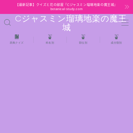
【最新記事】クイズと花の部屋『Cジャスミン瑠璃地楽の魔王城』
botanical-study.com
Cジャスミン瑠璃地楽の魔王
MENU
城
HOME
辞典クイズ
科名別
部位別
成分類別
【最新】クイズと花の部屋
★全種/アロマハーブスパイス基材 プチ辞典ク
イズ＆プチ辞典
★アロマ検定＋αクイズ
★アロマハーブ傾向チェック
目次