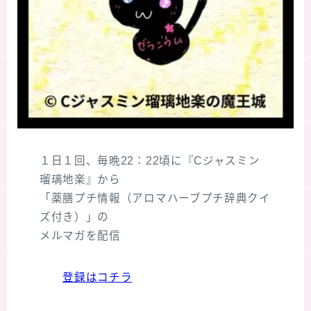
１日１回、毎晩22：22頃に『Cジャスミン
瑠璃地楽』から
「薬膳プチ情報（アロマハーブプチ辞典クイ
ズ付き）」の
メルマガを配信
登録はコチラ