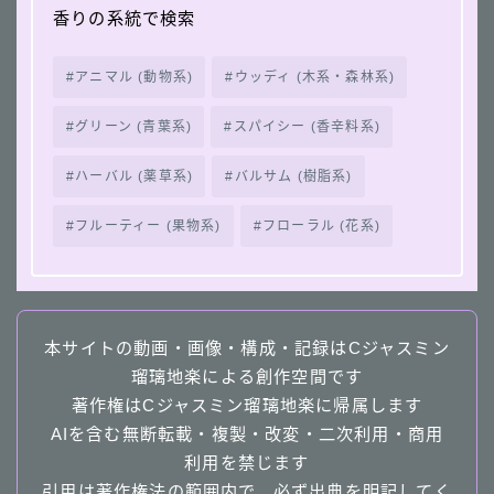
香りの系統で検索
アニマル (動物系)
ウッディ (木系・森林系)
グリーン (青葉系)
スパイシー (香辛料系)
ハーバル (薬草系)
バルサム (樹脂系)
フルーティー (果物系)
フローラル (花系)
本サイトの動画・画像・構成・記録はCジャスミン
瑠璃地楽による創作空間です
著作権はCジャスミン瑠璃地楽に帰属します
AIを含む無断転載・複製・改変・二次利用・商用
利用を禁じます
引用は著作権法の範囲内で、必ず出典を明記してく