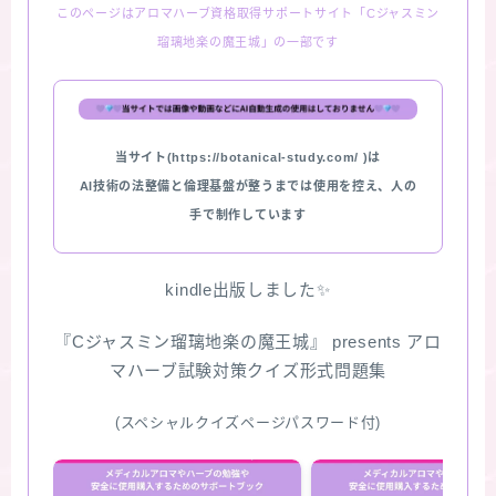
このページはアロマハーブ資格取得サポートサイト「Cジャスミン
瑠璃地楽の魔王城」の一部です
当サイト(https://botanical-study.com/ )は
AI技術の法整備と倫理基盤が整うまでは使用を控え、人の
手で制作しています
kindle出版しました✨
『Cジャスミン瑠璃地楽の魔王城』 presents アロ
マハーブ試験対策クイズ形式問題集
(スペシャルクイズページパスワード付)