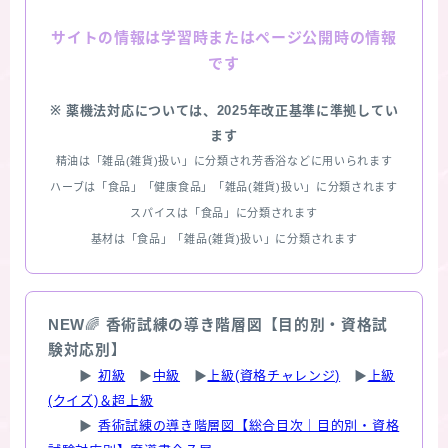
情報は学習時またはページ公開時の情報
サイトの
です
※ 薬機法対応については、2025年改正基準に準拠してい
ます
精油は「雑品(雑貨)扱い」に分類され芳香浴などに用いられます
ハーブは「食品」「健康食品」「雑品(雑貨)扱い」に分類されます
スパイスは「食品」に分類されます
基材は「食品」「雑品(雑貨)扱い」に分類されます
NEW
🌈
香術試練の導き階層図【目的別・資格試
験対応別】
▶
初級
▶
中級
▶
上級(資格チャレンジ)
▶
上級
(クイズ)＆超上級
▶
香術試練の導き階層図【総合目次｜目的別・資格