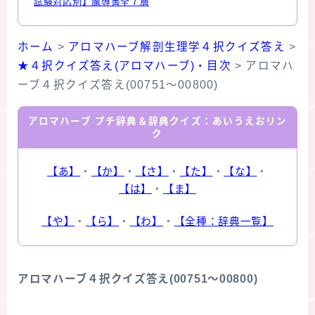
試験対応別】魔導書全７層
ホーム
>
アロマハーブ解剖生理学４択クイズ答え
>
★４択クイズ答え(アロマハーブ)・目次
>
アロマハ
ーブ４択クイズ答え(00751～00800)
アロマハーブ プチ辞典＆辞典クイズ：あいうえおリン
ク
【あ】
・
【か】
・
【さ】
・
【た】
・
【な】
・
【は】
・
【ま】
【や】
・
【ら】
・
【わ】
・
【全種：辞典一覧】
アロマハーブ４択クイズ答え(00751～00800)