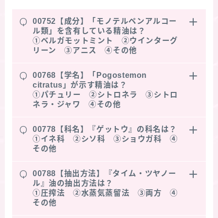
Q
00752【成分】「モノテルペンアルコー
ル類」を含有している精油は？
①ベルガモットミント ②ウインターグ
リーン ③アニス ④その他
Q
00768【学名】「Pogostemon
citratus」が示す精油は？
①パチュリー ②シトロネラ ③シトロ
ネラ・ジャワ ④その他
Q
00778【科名】『ゲットウ』の科名は？
①イネ科 ②シソ科 ③ショウガ科 ④
その他
Q
00788【抽出方法】『タイム・ツヤノー
ル』油の抽出方法は？
①圧搾法 ②水蒸気蒸留法 ③両方 ④
その他