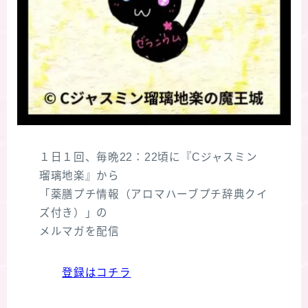
１日１回、毎晩22：22頃に『Cジャスミン
瑠璃地楽』から
「薬膳プチ情報（アロマハーブプチ辞典クイ
Follow Me
ズ付き）」の
メルマガを配信
登録はコチラ