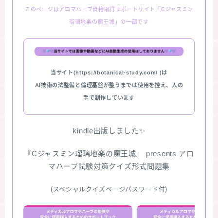
このページはアロマハーブ資格取得サポートサイト「Cジャスミン
★スペシャルアロマハーブ４択クイズ (kindle出
瑠璃地楽の魔王城」の一部です
版限定)
FAQ
当サイト(https://botanical-study.com/ )は
お問い合わせ
AI技術の法整備と倫理基盤が整うまでは使用を控え、人の
手で制作しています
サイトマップ
kindle出版しました✨
『Cジャスミン瑠璃地楽の魔王城』 presents アロ
マハーブ試験対策クイズ形式問題集
(スペシャルクイズページパスワード付)