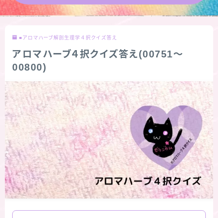
★導きの階層図/目次
■アロマハーブ解剖生理学４択クイズ答え
秘密部屋
アロマハーブ４択クイズ答え(00751～
00800)
お知らせ
公式ウェブサイト『Botanical Study』
Cジャスミン瑠璃地楽の主な活動先リンク集
プロフィール
アロマハーブアンケート
おすすめ商品＆レビュー