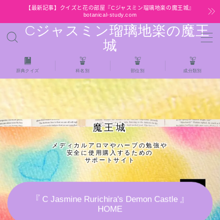
【最新記事】クイズと花の部屋『Cジャスミン瑠璃地楽の魔王城』
botanical-study.com
Cジャスミン瑠璃地楽の魔王
MENU
城
HOME
辞典クイズ
科名別
部位別
成分類別
【最新】クイズと花の部屋
★全種/アロマハーブスパイス基材 プチ辞典ク
魔王城
イズ＆プチ辞典
メディカルアロマやハーブの勉強や
安全に使用購入するための
★アロマ検定＋αクイズ
サポートサイト
★アロマハーブ傾向チェック
『 C Jasmine Rurichira's Demon Castle 』
HOME
目次