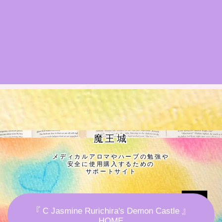
★導きの階層図/目次
秘密部屋
お知らせ
公式ウェブサイト『Botanical Study』
Cジャスミン瑠璃地楽の主な活動先リンク集
魔王城
メディカルアロマやハーブの勉強や
プロフィール
安全に使用購入するための
サポートサイト
アロマハーブアンケート
『 C Jasmine Rurichira's Demon Castle 』
おすすめ商品＆レビュー
HOME