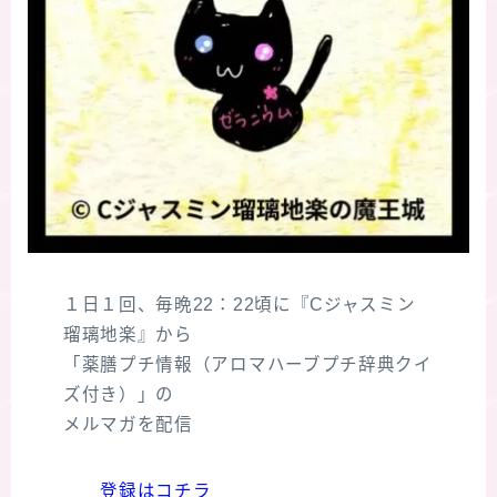
１日１回、毎晩22：22頃に『Cジャスミン
瑠璃地楽』から
「薬膳プチ情報（アロマハーブプチ辞典クイ
ズ付き）」の
メルマガを配信
登録はコチラ