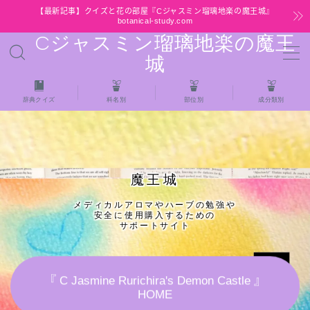
【最新記事】クイズと花の部屋『Cジャスミン瑠璃地楽の魔王城』
botanical-study.com
Cジャスミン瑠璃地楽の魔王
MENU
城
HOME
辞典クイズ
科名別
部位別
成分類別
【最新】クイズと花の部屋
★全種/アロマハーブスパイス基材 プチ辞典ク
魔王城
イズ＆プチ辞典
メディカルアロマやハーブの勉強や
安全に使用購入するための
★アロマ検定＋αクイズ
サポートサイト
★アロマハーブ傾向チェック
『 C Jasmine Rurichira's Demon Castle 』
HOME
目次