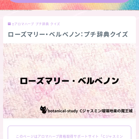
★導きの階層図/目次
□アロマハーブ プチ辞典 クイズ
秘密部屋
ローズマリー・ベルべノン：プチ辞典クイズ
お知らせ
公式ウェブサイト『Botanical Study』
Cジャスミン瑠璃地楽の主な活動先リンク集
プロフィール
アロマハーブアンケート
おすすめ商品＆レビュー
このページはアロマハーブ資格取得サポートサイト「Cジャスミン