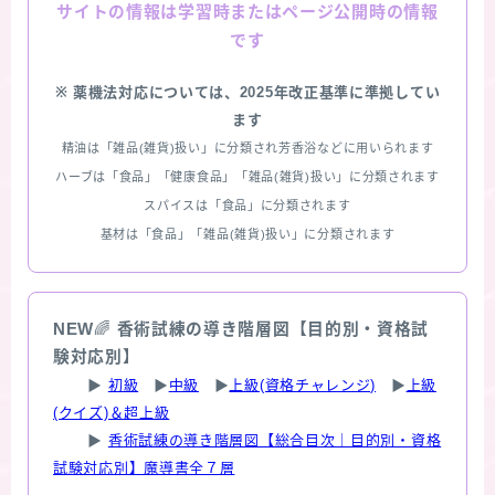
情報は学習時またはページ公開時の情報
サイトの
です
※ 薬機法対応については、2025年改正基準に準拠してい
ます
精油は「雑品(雑貨)扱い」に分類され芳香浴などに用いられます
ハーブは「食品」「健康食品」「雑品(雑貨)扱い」に分類されます
スパイスは「食品」に分類されます
基材は「食品」「雑品(雑貨)扱い」に分類されます
NEW
🌈
香術試練の導き階層図【目的別・資格試
験対応別】
▶
初級
▶
中級
▶
上級(資格チャレンジ)
▶
上級
(クイズ)＆超上級
▶
香術試練の導き階層図【総合目次｜目的別・資格
試験対応別】魔導書全７層