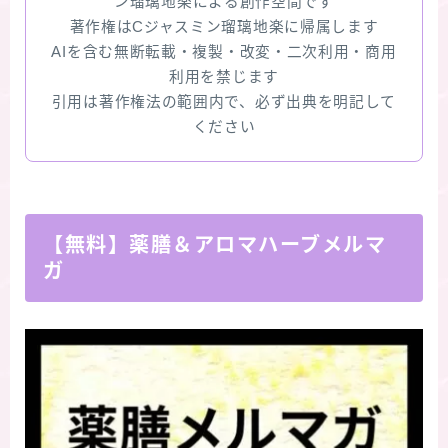
ン瑠璃地楽による創作空間です
著作権はCジャスミン瑠璃地楽に帰属します
AIを含む無断転載・複製・改変・二次利用・商用
利用を禁じます
引用は著作権法の範囲内で、必ず出典を明記して
ください
【無料】薬膳＆アロマハーブメルマ
ガ