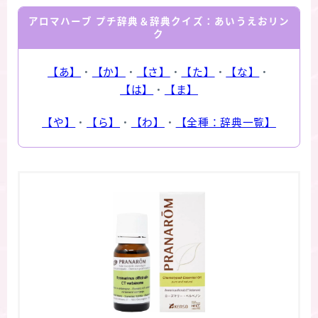
アロマハーブ プチ辞典＆辞典クイズ：あいうえおリン
ク
【あ】
・
【か】
・
【さ】
・
【た】
・
【な】
・
【は】
・
【ま】
【や】
・
【ら】
・
【わ】
・
【全種：辞典一覧】