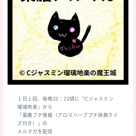
１日１回、毎晩22：22頃に『Cジャスミン
瑠璃地楽』から
「薬膳プチ情報（アロマハーブプチ辞典クイ
ズ付き）」の
メルマガを配信