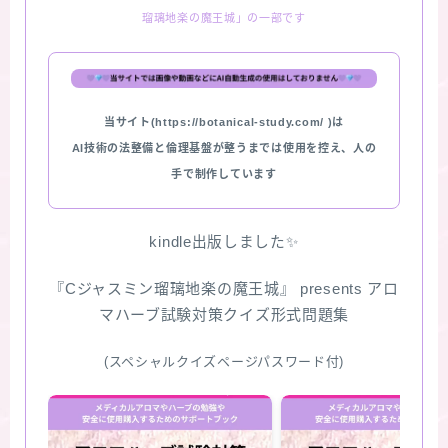
瑠璃地楽の魔王城」の一部です
★スペシャルアロマハーブ４択クイズ (kindle出
版限定)
FAQ
当サイト(https://botanical-study.com/ )は
AI技術の法整備と倫理基盤が整うまでは使用を控え、人の
お問い合わせ
手で制作しています
サイトマップ
kindle出版しました✨
『Cジャスミン瑠璃地楽の魔王城』 presents アロ
マハーブ試験対策クイズ形式問題集
(スペシャルクイズページパスワード付)