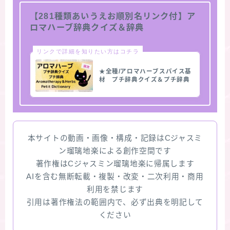
【281種類あいうえお順別名リンク付】ア
ロマハーブ辞典クイズ＆辞典
リンクで詳細を知りたい方はコチラ
★全種/アロマハーブスパイス基
材 プチ辞典クイズ＆プチ辞典
本サイトの動画・画像・構成・記録はCジャスミ
ン瑠璃地楽による創作空間です
著作権はCジャスミン瑠璃地楽に帰属します
AIを含む無断転載・複製・改変・二次利用・商用
利用を禁じます
引用は著作権法の範囲内で、必ず出典を明記して
ください