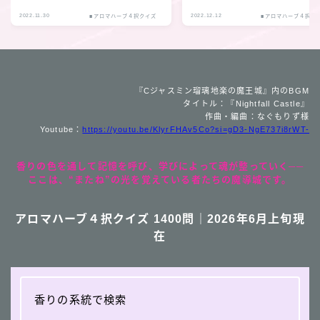
2022.11.30
2022.12.12
■アロマハーブ４択クイズ
■アロマハーブ４択ク
『Cジャスミン瑠璃地楽の魔王城』内のBGM
タイトル：『Nightfall Castle』
作曲・編曲：なぐもりず様
Youtube：
https://youtu.be/KlyrFHAv5Co?si=gD3-NgE737i8rWT-
香りの色を通して記憶を呼び、学びによって魂が整っていく──
ここは、“またね”の光を覚えている者たちの魔導城です。
アロマハーブ４択クイズ 1400問｜2026年6月上旬現
在
香りの系統で検索