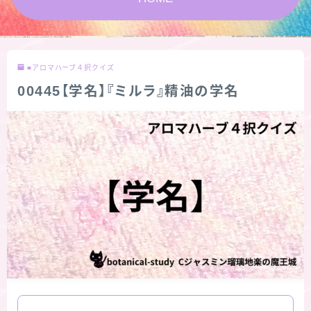
★スペシャルアロマハーブ４択クイズ (kindle出
版限定)
■アロマハーブ４択クイズ
FAQ
00445【学名】『ミルラ』精油の学名
お問い合わせ
サイトマップ