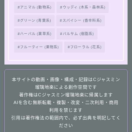
アニマル (動物系)
ウッディ (木系・森林系)
グリーン (青葉系)
スパイシー (香辛料系)
ハーバル (薬草系)
バルサム (樹脂系)
フルーティー (果物系)
フローラル (花系)
本サイトの動画・画像・構成・記録はCジャスミン
瑠璃地楽による創作空間です
著作権はCジャスミン瑠璃地楽に帰属します
AIを含む無断転載・複製・改変・二次利用・商用
利用を禁じます
引用は著作権法の範囲内で、必ず出典を明記してく
ださい