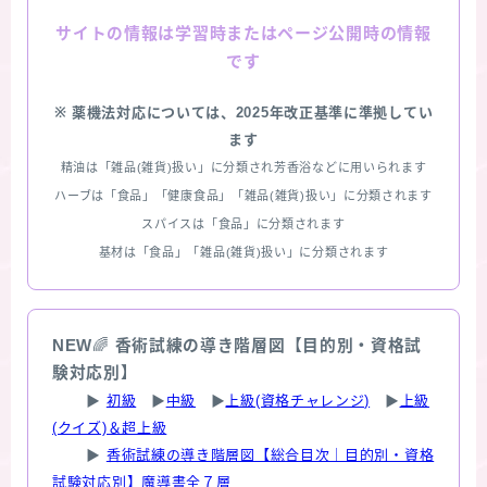
情報は学習時またはページ公開時の情報
サイトの
です
※ 薬機法対応については、2025年改正基準に準拠してい
ます
精油は「雑品(雑貨)扱い」に分類され芳香浴などに用いられます
ハーブは「食品」「健康食品」「雑品(雑貨)扱い」に分類されます
スパイスは「食品」に分類されます
基材は「食品」「雑品(雑貨)扱い」に分類されます
NEW
🌈
香術試練の導き階層図【目的別・資格試
験対応別】
▶
初級
▶
中級
▶
上級(資格チャレンジ)
▶
上級
(クイズ)＆超上級
▶
香術試練の導き階層図【総合目次｜目的別・資格
試験対応別】魔導書全７層