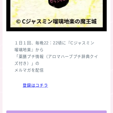
１日１回、毎晩22：22頃に『Cジャスミン
瑠璃地楽』から
「薬膳プチ情報（アロマハーブプチ辞典クイ
ズ付き）」の
メルマガを配信
登録はコチラ