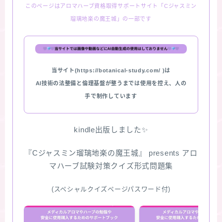
このページはアロマハーブ資格取得サポートサイト「Cジャスミン
瑠璃地楽の魔王城」の一部です
当サイト(https://botanical-study.com/ )は
AI技術の法整備と倫理基盤が整うまでは使用を控え、人の
手で制作しています
kindle出版しました✨
『Cジャスミン瑠璃地楽の魔王城』 presents アロ
マハーブ試験対策クイズ形式問題集
(スペシャルクイズページパスワード付)