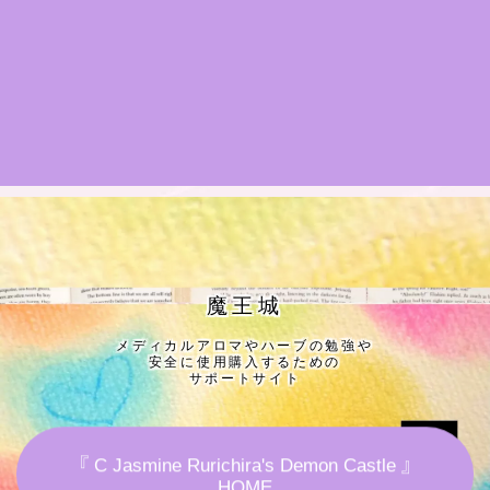
★導きの階層図/目次
秘密部屋
お知らせ
公式ウェブサイト『Botanical Study』
Cジャスミン瑠璃地楽の主な活動先リンク集
魔王城
メディカルアロマやハーブの勉強や
プロフィール
安全に使用購入するための
サポートサイト
アロマハーブアンケート
『 C Jasmine Rurichira's Demon Castle 』
おすすめ商品＆レビュー
HOME