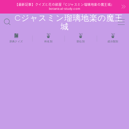
【最新記事】クイズと花の部屋『Cジャスミン瑠璃地楽の魔王城』
botanical-study.com
Cジャスミン瑠璃地楽の魔王
MENU
城
HOME
辞典クイズ
科名別
部位別
成分類別
【最新】クイズと花の部屋
★全種/アロマハーブスパイス基材 プチ辞典ク
イズ＆プチ辞典
★アロマ検定＋αクイズ
★アロマハーブ傾向チェック
目次