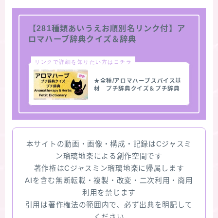
【281種類あいうえお順別名リンク付】ア
ロマハーブ辞典クイズ＆辞典
リンクで詳細を知りたい方はコチラ
★全種/アロマハーブスパイス基
材 プチ辞典クイズ＆プチ辞典
本サイトの動画・画像・構成・記録はCジャスミ
ン瑠璃地楽による創作空間です
著作権はCジャスミン瑠璃地楽に帰属します
AIを含む無断転載・複製・改変・二次利用・商用
利用を禁じます
引用は著作権法の範囲内で、必ず出典を明記して
ください