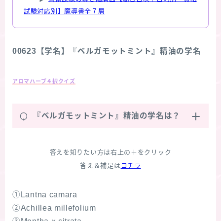
試験対応別】魔導書全７層
00623【学名】『ベルガモットミント』精油の学名
アロマハーブ４択クイズ
Q
『ベルガモットミント』精油の学名は？
答えを知りたい方は右上の＋をクリック
答え＆補足は
コチラ
①Lantna camara
②Achillea millefolium