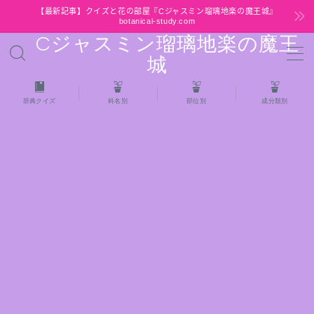
【最新記事】クイズと花の部屋『Cジャスミン瑠璃地楽の魔王城』
botanical-study.com
Cジャスミン瑠璃地楽の魔王
MENU
城
HOME
辞典クイズ
科名別
部位別
成分類別
【最新】クイズと花の部屋
★全種/アロマハーブスパイス基材 プチ辞典ク
イズ＆プチ辞典
★アロマ検定＋αクイズ
★アロマハーブ傾向チェック
目次