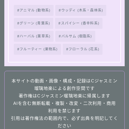
アニマル (動物系)
ウッディ (木系・森林系)
グリーン (青葉系)
スパイシー (香辛料系)
ハーバル (薬草系)
バルサム (樹脂系)
フルーティー (果物系)
フローラル (花系)
本サイトの動画・画像・構成・記録はCジャスミン
瑠璃地楽による創作空間です
著作権はCジャスミン瑠璃地楽に帰属します
AIを含む無断転載・複製・改変・二次利用・商用
利用を禁じます
引用は著作権法の範囲内で、必ず出典を明記してく
ださい