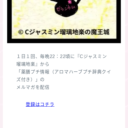
１日１回、毎晩22：22頃に『Cジャスミン
瑠璃地楽』から
「薬膳プチ情報（アロマハーブプチ辞典クイ
ズ付き）」の
メルマガを配信
登録はコチラ