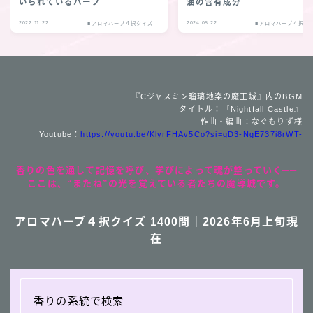
いられているハーブ
油の含有成分
2022.11.22
2024.05.22
■アロマハーブ４択クイズ
■アロマハーブ４択ク
『Cジャスミン瑠璃地楽の魔王城』内のBGM
タイトル：『Nightfall Castle』
作曲・編曲：なぐもりず様
Youtube：
https://youtu.be/KlyrFHAv5Co?si=gD3-NgE737i8rWT-
香りの色を通して記憶を呼び、学びによって魂が整っていく──
ここは、“またね”の光を覚えている者たちの魔導城です。
アロマハーブ４択クイズ 1400問｜2026年6月上旬現
在
香りの系統で検索