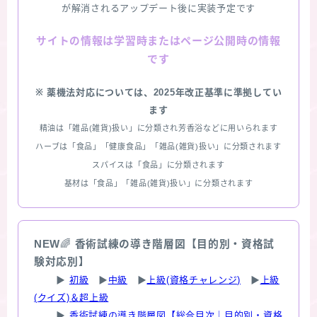
が解消されるアップデート後に実装予定です
情報は学習時またはページ公開時の情報
サイトの
です
※ 薬機法対応については、2025年改正基準に準拠してい
ます
精油は「雑品(雑貨)扱い」に分類され芳香浴などに用いられます
ハーブは「食品」「健康食品」「雑品(雑貨)扱い」に分類されます
スパイスは「食品」に分類されます
基材は「食品」「雑品(雑貨)扱い」に分類されます
NEW
🌈
香術試練の導き階層図【目的別・資格試
験対応別】
▶
初級
▶
中級
▶
上級(資格チャレンジ)
▶
上級
(クイズ)＆超上級
▶
香術試練の導き階層図【総合目次｜目的別・資格