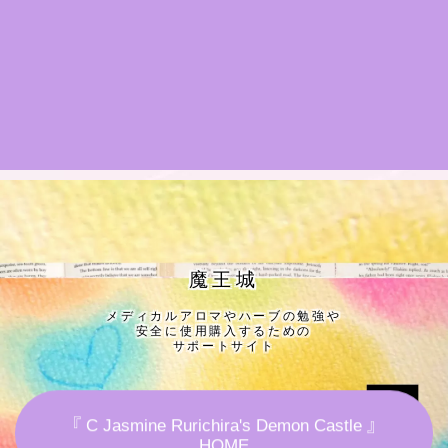
★導きの階層図/目次
秘密部屋
お知らせ
公式ウェブサイト『Botanical Study』
Cジャスミン瑠璃地楽の主な活動先リンク集
魔王城
メディカルアロマやハーブの勉強や
プロフィール
安全に使用購入するための
サポートサイト
アロマハーブアンケート
『 C Jasmine Rurichira's Demon Castle 』
おすすめ商品＆レビュー
HOME