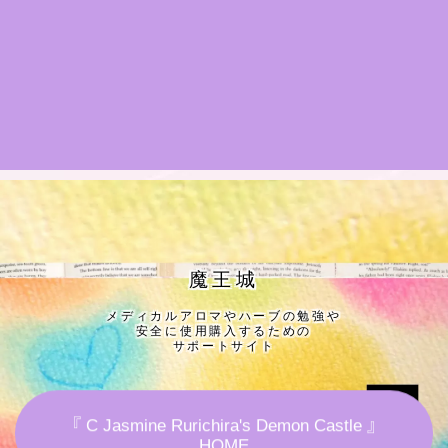
★導きの階層図/目次
秘密部屋
お知らせ
公式ウェブサイト『Botanical Study』
Cジャスミン瑠璃地楽の主な活動先リンク集
魔王城
メディカルアロマやハーブの勉強や
プロフィール
安全に使用購入するための
サポートサイト
アロマハーブアンケート
『 C Jasmine Rurichira's Demon Castle 』
おすすめ商品＆レビュー
HOME