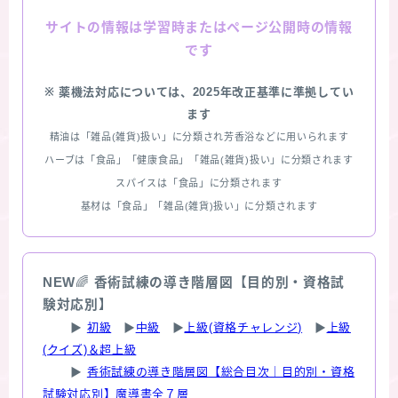
情報は学習時またはページ公開時の情報
サイトの
です
※ 薬機法対応については、2025年改正基準に準拠してい
ます
精油は「雑品(雑貨)扱い」に分類され芳香浴などに用いられます
ハーブは「食品」「健康食品」「雑品(雑貨)扱い」に分類されます
スパイスは「食品」に分類されます
基材は「食品」「雑品(雑貨)扱い」に分類されます
NEW
🌈
香術試練の導き階層図【目的別・資格試
験対応別】
▶
初級
▶
中級
▶
上級(資格チャレンジ)
▶
上級
(クイズ)＆超上級
▶
香術試練の導き階層図【総合目次｜目的別・資格
試験対応別】魔導書全７層