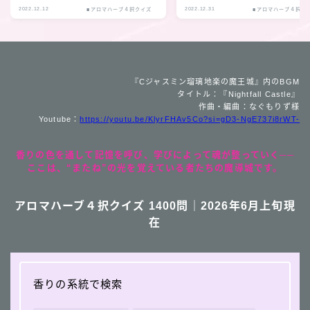
2022.12.12
2022.12.31
■アロマハーブ４択クイズ
■アロマハーブ４択ク
『Cジャスミン瑠璃地楽の魔王城』内のBGM
タイトル：『Nightfall Castle』
作曲・編曲：なぐもりず様
Youtube：
https://youtu.be/KlyrFHAv5Co?si=gD3-NgE737i8rWT-
香りの色を通して記憶を呼び、学びによって魂が整っていく──
ここは、“またね”の光を覚えている者たちの魔導城です。
アロマハーブ４択クイズ 1400問｜2026年6月上旬現
在
香りの系統で検索