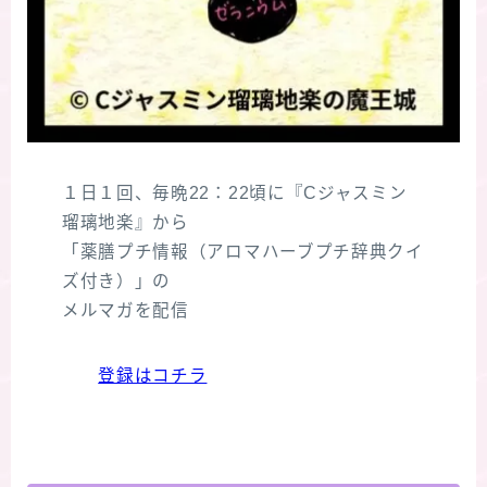
１日１回、毎晩22：22頃に『Cジャスミン
瑠璃地楽』から
「薬膳プチ情報（アロマハーブプチ辞典クイ
ズ付き）」の
メルマガを配信
登録はコチラ