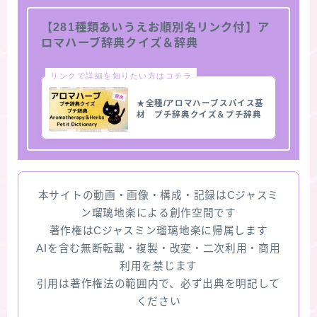
【281種類あいうえお順別名リンク付】ア
ロマハーブ辞典クイズ＆辞典
リンクで詳細を知りたい方はコチラ
★全種/アロマハーブスパイス基
材 プチ辞典クイズ＆プチ辞典
本サイトの動画・画像・構成・記録はCジャスミ
ン瑠璃地楽による創作空間です
著作権はCジャスミン瑠璃地楽に帰属します
AIを含む無断転載・複製・改変・二次利用・商用
利用を禁じます
引用は著作権法の範囲内で、必ず出典を明記して
ください