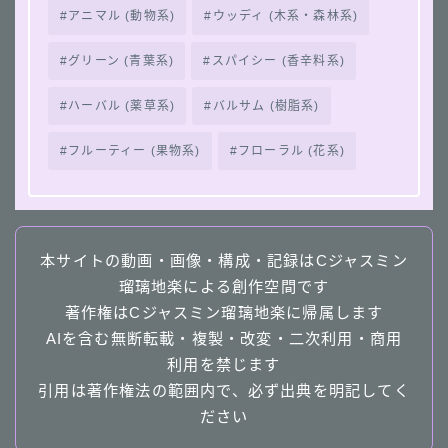
アニマル (動物系)
ウッディ (木系・森林系)
グリーン (青葉系)
スパイシー (香辛料系)
ハーバル (薬草系)
バルサム (樹脂系)
フルーティー (果物系)
フローラル (花系)
本サイトの動画・画像・構成・記録はCジャスミン
瑠璃地楽による創作空間です
著作権はCジャスミン瑠璃地楽に帰属します
AIを含む無断転載・複製・改変・二次利用・商用
利用を禁じます
引用は著作権法の範囲内で、必ず出典を明記してく
ださい