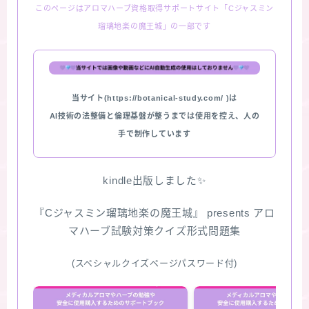
このページはアロマハーブ資格取得サポートサイト「Cジャスミン
瑠璃地楽の魔王城」の一部です
当サイト(https://botanical-study.com/ )は
AI技術の法整備と倫理基盤が整うまでは使用を控え、人の
手で制作しています
kindle出版しました✨
『Cジャスミン瑠璃地楽の魔王城』 presents アロ
マハーブ試験対策クイズ形式問題集
(スペシャルクイズページパスワード付)