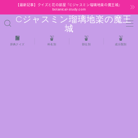
【最新記事】クイズと花の部屋『Cジャスミン瑠璃地楽の魔王城』
botanical-study.com
Cジャスミン瑠璃地楽の魔王
MENU
城
HOME
辞典クイズ
科名別
部位別
成分類別
【最新】クイズと花の部屋
★全種/アロマハーブスパイス基材 プチ辞典ク
イズ＆プチ辞典
★アロマ検定＋αクイズ
★アロマハーブ傾向チェック
目次