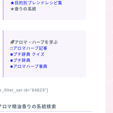
★目的別ブレンドレシピ集
★香りの系統
🌈アロマ・ハーブを学ぶ
□アロマハーブ記事
■プチ辞典 クイズ
■プチ辞典
■アロマハーブ事典
fe_filter_set id="64829"]
アロマ精油香りの系統検索