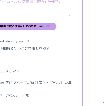
イト「Cジャスミン瑠璃地楽の魔王城」の一部です
nical-study.com/ )は
では使用を控え、人の手で制作しています
出版しました✨
ents アロマハーブ試験対策クイズ形式問題集
ページパスワード付)