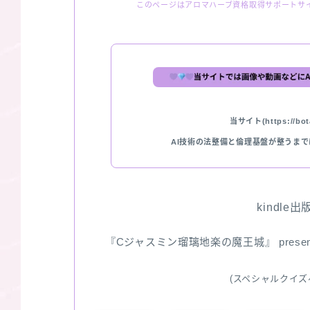
このページはアロマハーブ資格取得サポートサ
当サイト(https://bota
AI技術の法整備と倫理基盤が整うま
kindle
『Cジャスミン瑠璃地楽の魔王城』 pres
(スペシャルクイズ