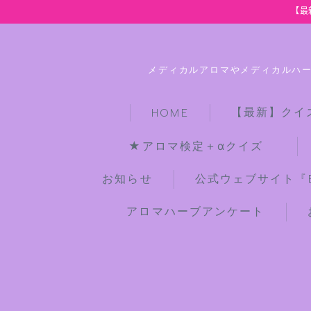
【最
メディカルアロマやメディカルハ
【最新】クイ
HOME
★アロマ検定＋αクイズ
お知らせ
公式ウェブサイト『Bot
アロマハーブアンケート