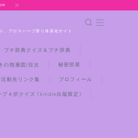
om
ト、アロマハーブ香り体系化サイト
 プチ辞典クイズ＆プチ辞典
秘密部屋
きの階層図/目次
な活動先リンク集
プロフィール
４択クイズ (kindle出版限定)