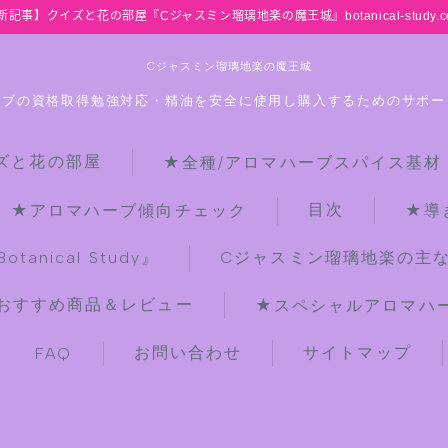
新記事】クイズと花の部屋『Cジャスミン瑠璃地楽の魔王城』botanical-study.c
Cジャスミン瑠璃地楽の魔王城
ーブの資格取得勉強対応・精油を安全に使用し購入するためのサポー
ズと花の部屋
★全種/アロマハーブスパイス基材
HOME
目次
★アロマハーブ傾向チェック
★導
【最新】クイズと花の部屋
anical Study』
Cジャスミン瑠璃地楽の主
おすすめ商品＆レビュー
★スペシャルアロマハーブ
★全種/アロマハーブスパイス基材 プ
チ辞典クイズ＆プチ辞典
お問い合わせ
サイトマップ
FAQ
★アロマ検定＋αクイズ