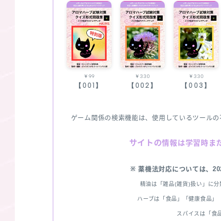
￥99
￥330
￥330
【001】
【002】
【003】
ゲーム関係の検索機能は、使用しているツールの
サイトの
情報は学習時ま
※ 薬機法対応については、2
精油は「雑品(雑貨)扱い」に
ハーブは「食品」「健康食品」「
スパイスは「食