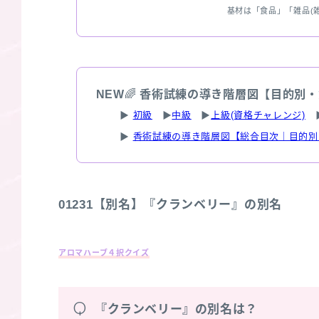
基材は「食品」「雑品(
NEW
🌈
香術試練の導き階層図【目的別・
▶
初級
▶
中級
▶
上級(資格チャレンジ)
▶
香術試練の導き階層図【総合目次｜目的別
01231【別名】『クランベリー』の別名
アロマハーブ４択クイズ
Q
『クランベリー』の別名は？