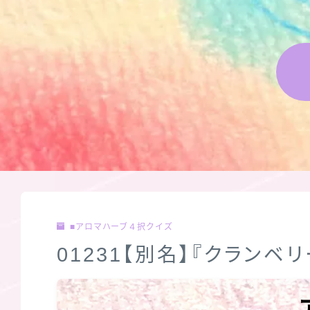
■アロマハーブ４択クイズ
01231【別名】『クランベ