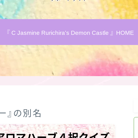
アロマハーブアンケート
『 C Jasmine Rurichira's Demon Castle 』HOME
おすすめ商品＆レビュー
★スペシャルアロマハーブ４択クイズ
(kindle出版限定)
FAQ
お問い合わせ
リー』の別名
サイトマップ