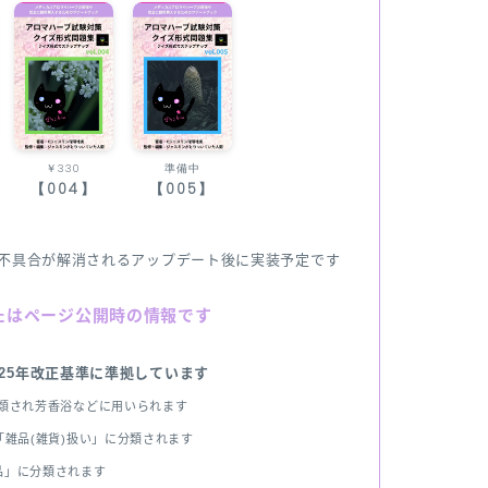
￥330
準備中
【004】
【005】
不具合が解消されるアップデート後に実装予定です
たはページ公開時の情報です
025年改正基準に準拠しています
分類され芳香浴などに用いられます
雑品(雑貨)扱い」に分類されます
品」に分類されます