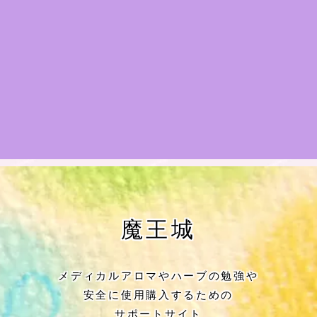
★アロマハーブ傾向チェック
目次
★導きの階層図/目次
秘密部屋
お知らせ
公式ウェブサイト『Botanical Study』
魔王城
Cジャスミン瑠璃地楽の主な活動先リン
ク集
メディカルアロマやハーブの勉強や
安全に使用購入するための
プロフィール
サポートサイト