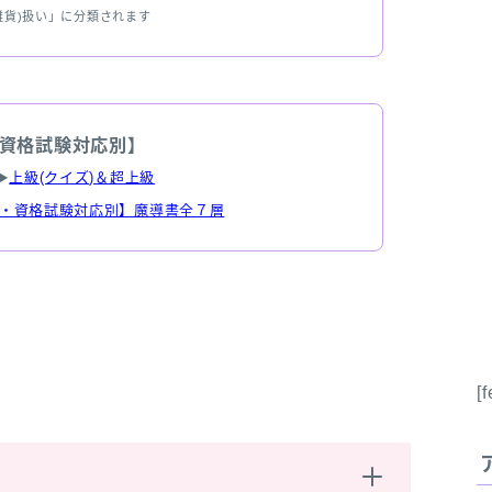
雑貨)扱い」に分類されます
資格試験対応別】
▶
上級(クイズ)＆超上級
・資格試験対応別】魔導書全７層
[