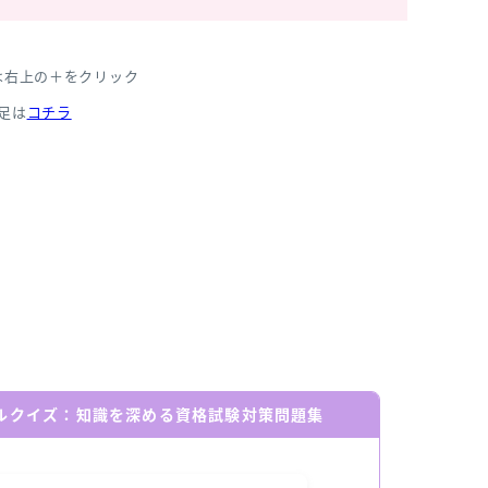
は右上の＋をクリック
足は
コチラ
ールクイズ：知識を深める資格試験対策問題集