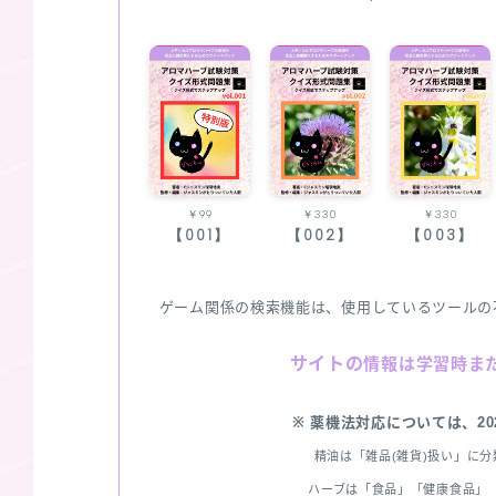
￥99
￥330
￥330
【001】
【002】
【003】
ゲーム関係の検索機能は、使用しているツールの
サイトの
情報は学習時ま
※ 薬機法対応については、2
精油は「雑品(雑貨)扱い」に
ハーブは「食品」「健康食品」「