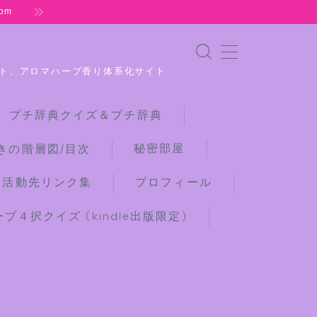
om
ト、アロマハーブ香り体系化サイト
 プチ辞典クイズ＆プチ辞典
秘密部屋
きの階層図/目次
な活動先リンク集
プロフィール
４択クイズ (kindle出版限定)