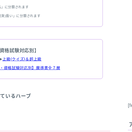
品」に分類されます
雑貨)扱い」に分類されます
資格試験対応別】
▶
上級(クイズ)＆超上級
・資格試験対応別】魔導書全７層
しているハーブ
[