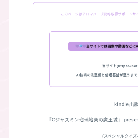
このページはアロマハーブ資格取得サポートサ
当サイト(https://bota
AI技術の法整備と倫理基盤が整うま
kindle
『Cジャスミン瑠璃地楽の魔王城』 pres
(スペシャルクイズ