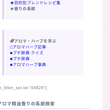
★目的別ブレンドレシピ集
★香りの系統
🌈アロマ・ハーブを学ぶ
□アロマハーブ記事
■プチ辞典 クイズ
■プチ辞典
■アロマハーブ事典
fe_filter_set id="64829"]
アロマ精油香りの系統検索