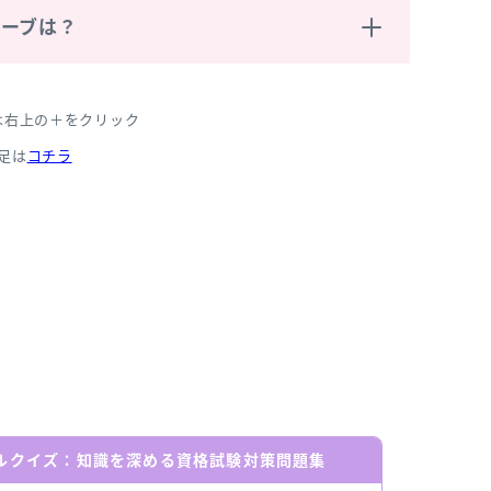
ハーブは？
は右上の＋をクリック
足は
コチラ
ールクイズ：知識を深める資格試験対策問題集