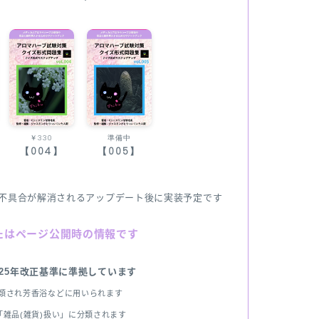
￥330
準備中
【004】
【005】
不具合が解消されるアップデート後に実装予定です
たはページ公開時の情報です
025年改正基準に準拠しています
分類され芳香浴などに用いられます
雑品(雑貨)扱い」に分類されます