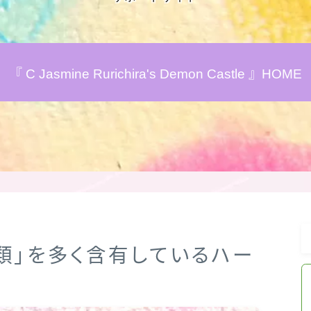
アロマハーブアンケート
『 C Jasmine Rurichira's Demon Castle 』HOME
おすすめ商品＆レビュー
★スペシャルアロマハーブ４択クイズ
(kindle出版限定)
FAQ
お問い合わせ
ール類」を多く含有しているハー
サイトマップ