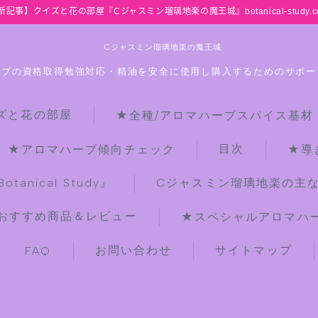
新記事】クイズと花の部屋『Cジャスミン瑠璃地楽の魔王城』botanical-study.c
Cジャスミン瑠璃地楽の魔王城
ーブの資格取得勉強対応・精油を安全に使用し購入するためのサポー
ズと花の部屋
★全種/アロマハーブスパイス基材
HOME
目次
★アロマハーブ傾向チェック
★導
【最新】クイズと花の部屋
anical Study』
Cジャスミン瑠璃地楽の主
おすすめ商品＆レビュー
★スペシャルアロマハーブ
★全種/アロマハーブスパイス基材 プ
チ辞典クイズ＆プチ辞典
お問い合わせ
サイトマップ
FAQ
★アロマ検定＋αクイズ