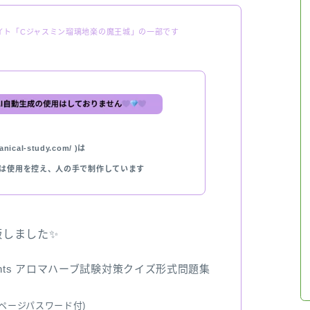
イト「Cジャスミン瑠璃地楽の魔王城」の一部です
nical-study.com/ )は
では使用を控え、人の手で制作しています
出版しました✨
ents アロマハーブ試験対策クイズ形式問題集
ページパスワード付)