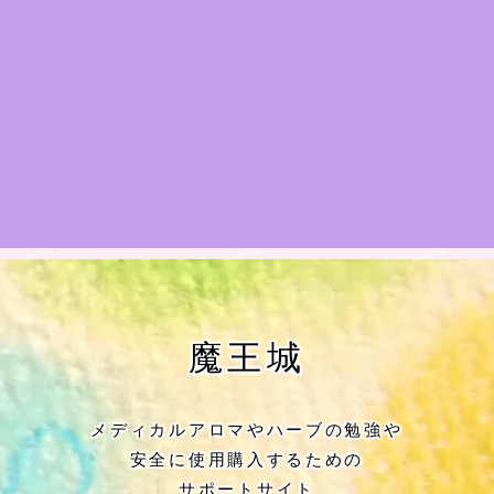
★アロマハーブ傾向チェック
目次
★導きの階層図/目次
秘密部屋
お知らせ
公式ウェブサイト『Botanical Study』
魔王城
Cジャスミン瑠璃地楽の主な活動先リン
ク集
メディカルアロマやハーブの勉強や
安全に使用購入するための
プロフィール
サポートサイト