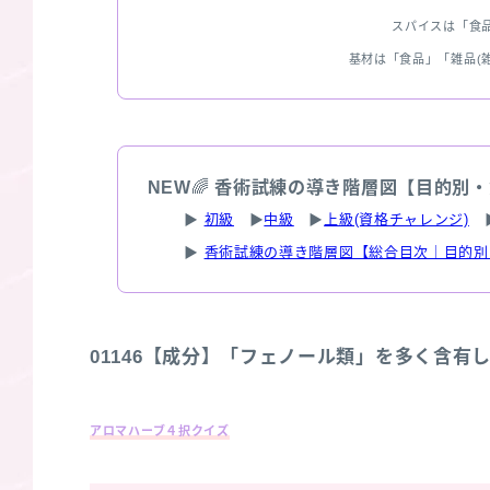
スパイスは「食
基材は「食品」「雑品(
NEW
🌈
香術試練の導き階層図【目的別・
▶
初級
▶
中級
▶
上級(資格チャレンジ)
▶
香術試練の導き階層図【総合目次｜目的別
01146【成分】「フェノール類」を多く含有
アロマハーブ４択クイズ