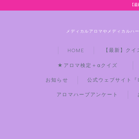
【最
メディカルアロマやメディカルハ
【最新】クイ
HOME
★アロマ検定＋αクイズ
お知らせ
公式ウェブサイト『Bot
アロマハーブアンケート