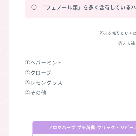
Q
「フェノール類」を多く含有している
答えを知りたい方
答え＆補
①ペパーミント
②クローブ
③レモングラス
④その他
アロマハーブ プチ辞典 クリック・リビ