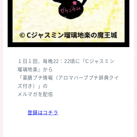
１日１回、毎晩22：22頃に『Cジャスミン
瑠璃地楽』から
「薬膳プチ情報（アロマハーブプチ辞典クイ
ズ付き）」の
メルマガを配信
登録はコチラ