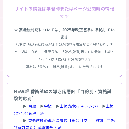
情報は学習時またはページ公開時の情報
サイトの
です
※ 薬機法対応については、2025年改正基準に準拠してい
ます
精油は「雑品(雑貨)扱い」に分類され芳香浴などに用いられます
ハーブは「食品」「健康食品」「雑品(雑貨)扱い」に分類されます
スパイスは「食品」に分類されます
基材は「食品」「雑品(雑貨)扱い」に分類されます
NEW
🌈
香術試練の導き階層図【目的別・資格試
験対応別】
▶
初級
▶
中級
▶
上級(資格チャレンジ)
▶
上級
(クイズ)＆超上級
▶
香術試練の導き階層図【総合目次｜目的別・資格
試験対応別】魔導書全７層