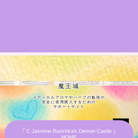
★導きの階層図/目次
秘密部屋
お知らせ
公式ウェブサイト『Botanical Study』
Cジャスミン瑠璃地楽の主な活動先リンク集
魔王城
メディカルアロマやハーブの勉強や
プロフィール
安全に使用購入するための
サポートサイト
アロマハーブアンケート
『 C Jasmine Rurichira's Demon Castle 』
おすすめ商品＆レビュー
HOME