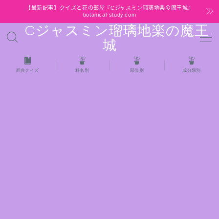
【最新記事】クイズと花の部屋『Cジャスミン瑠璃地楽の魔王城』
botanical-study.com
Cジャスミン瑠璃地楽の魔王
MENU
城
HOME
辞典クイズ
科名別
部位別
成分類別
【最新】クイズと花の部屋
★全種/アロマハーブスパイス基材 プチ辞典ク
イズ＆プチ辞典
★アロマ検定＋αクイズ
★アロマハーブ傾向チェック
目次