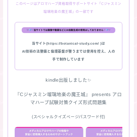
このページはアロマハーブ資格取得サポートサイト「Cジャスミン
瑠璃地楽の魔王城」の一部です
当サイト(https://botanical-study.com/ )は
AI技術の法整備と倫理基盤が整うまでは使用を控え、人の
手で制作しています
kindle出版しました✨
『Cジャスミン瑠璃地楽の魔王城』 presents アロ
マハーブ試験対策クイズ形式問題集
(スペシャルクイズページパスワード付)