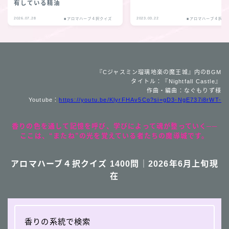
有している精油
2026.07.28
2023.03.22
■アロマハーブ４択クイズ
■アロマハーブ４択ク
『Cジャスミン瑠璃地楽の魔王城』内のBGM
タイトル：『Nightfall Castle』
作曲・編曲：なぐもりず様
Youtube：
https://youtu.be/KlyrFHAv5Co?si=gD3-NgE737i8rWT-
香りの色を通して記憶を呼び、学びによって魂が整っていく──
ここは、“またね”の光を覚えている者たちの魔導城です。
アロマハーブ４択クイズ 1400問｜2026年6月上旬現
在
香りの系統で検索