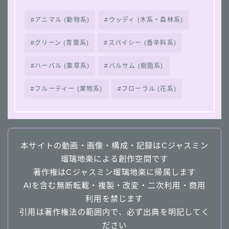
アニマル (動物系)
ウッディ (木系・森林系)
グリーン (青葉系)
スパイシー (香辛料系)
ハーバル (薬草系)
バルサム (樹脂系)
フルーティー (果物系)
フローラル (花系)
本サイトの動画・画像・構成・記録はCジャスミン
瑠璃地楽による創作空間です
著作権はCジャスミン瑠璃地楽に帰属します
AIを含む無断転載・複製・改変・二次利用・商用
利用を禁じます
引用は著作権法の範囲内で、必ず出典を明記してく
ださい