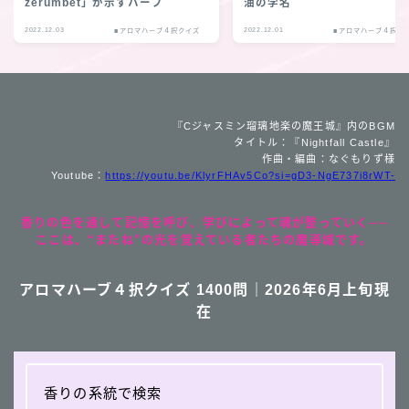
zerumbet」が示すハーブ
油の学名
2022.12.03
2022.12.01
■アロマハーブ４択クイズ
■アロマハーブ４択ク
『Cジャスミン瑠璃地楽の魔王城』内のBGM
タイトル：『Nightfall Castle』
作曲・編曲：なぐもりず様
Youtube：
https://youtu.be/KlyrFHAv5Co?si=gD3-NgE737i8rWT-
香りの色を通して記憶を呼び、学びによって魂が整っていく──
ここは、“またね”の光を覚えている者たちの魔導城です。
アロマハーブ４択クイズ 1400問｜2026年6月上旬現
在
香りの系統で検索