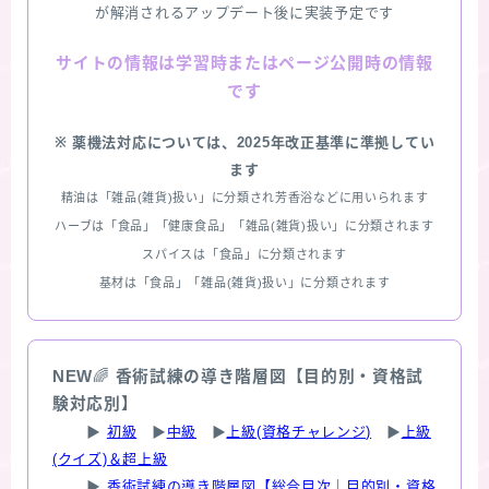
が解消されるアップデート後に実装予定です
情報は学習時またはページ公開時の情報
サイトの
です
※ 薬機法対応については、2025年改正基準に準拠してい
ます
精油は「雑品(雑貨)扱い」に分類され芳香浴などに用いられます
ハーブは「食品」「健康食品」「雑品(雑貨)扱い」に分類されます
スパイスは「食品」に分類されます
基材は「食品」「雑品(雑貨)扱い」に分類されます
NEW
🌈
香術試練の導き階層図【目的別・資格試
験対応別】
▶
初級
▶
中級
▶
上級(資格チャレンジ)
▶
上級
(クイズ)＆超上級
▶
香術試練の導き階層図【総合目次｜目的別・資格