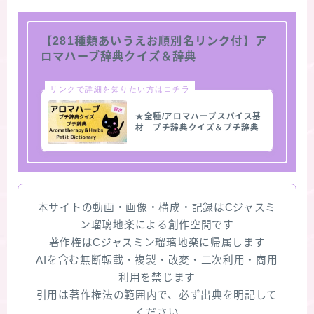
【281種類あいうえお順別名リンク付】ア
ロマハーブ辞典クイズ＆辞典
リンクで詳細を知りたい方はコチラ
★全種/アロマハーブスパイス基
材 プチ辞典クイズ＆プチ辞典
本サイトの動画・画像・構成・記録はCジャスミ
ン瑠璃地楽による創作空間です
著作権はCジャスミン瑠璃地楽に帰属します
AIを含む無断転載・複製・改変・二次利用・商用
利用を禁じます
引用は著作権法の範囲内で、必ず出典を明記して
ください