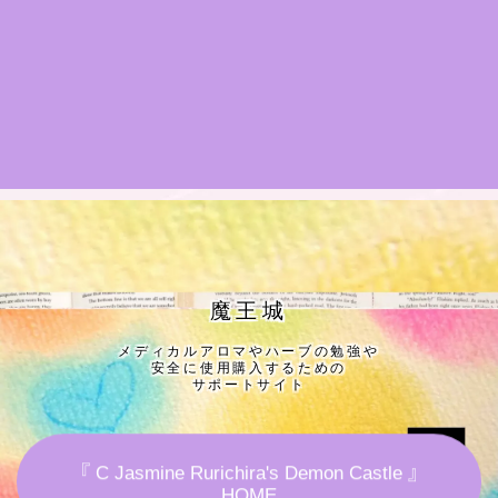
★導きの階層図/目次
秘密部屋
お知らせ
公式ウェブサイト『Botanical Study』
Cジャスミン瑠璃地楽の主な活動先リンク集
魔王城
メディカルアロマやハーブの勉強や
プロフィール
安全に使用購入するための
サポートサイト
アロマハーブアンケート
『 C Jasmine Rurichira's Demon Castle 』
おすすめ商品＆レビュー
HOME