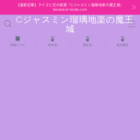
【最新記事】クイズと花の部屋『Cジャスミン瑠璃地楽の魔王城』
botanical-study.com
Cジャスミン瑠璃地楽の魔王
MENU
城
HOME
辞典クイズ
科名別
部位別
成分類別
【最新】クイズと花の部屋
★全種/アロマハーブスパイス基材 プチ辞典ク
イズ＆プチ辞典
★アロマ検定＋αクイズ
★アロマハーブ傾向チェック
目次