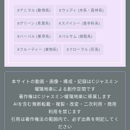
アニマル (動物系)
ウッディ (木系・森林系)
グリーン (青葉系)
スパイシー (香辛料系)
ハーバル (薬草系)
バルサム (樹脂系)
フルーティー (果物系)
フローラル (花系)
本サイトの動画・画像・構成・記録はCジャスミン
瑠璃地楽による創作空間です
著作権はCジャスミン瑠璃地楽に帰属します
AIを含む無断転載・複製・改変・二次利用・商用
利用を禁じます
引用は著作権法の範囲内で、必ず出典を明記してく
ださい