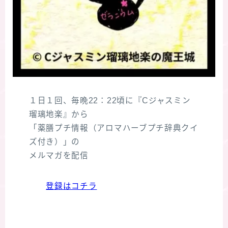
１日１回、毎晩22：22頃に『Cジャスミン
瑠璃地楽』から
「薬膳プチ情報（アロマハーブプチ辞典クイ
ズ付き）」の
メルマガを配信
登録はコチラ