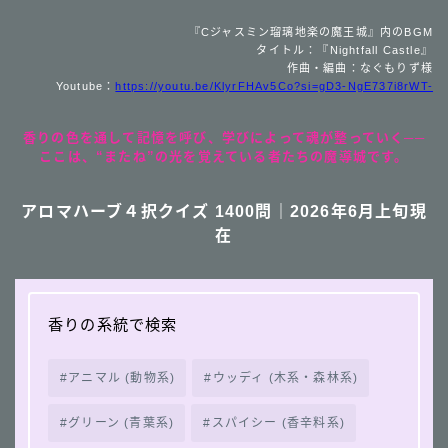
『Cジャスミン瑠璃地楽の魔王城』内のBGM
タイトル：『Nightfall Castle』
作曲・編曲：なぐもりず様
Youtube：
https://youtu.be/KlyrFHAv5Co?si=gD3-NgE737i8rWT-
香りの色を通して記憶を呼び、学びによって魂が整っていく──
ここは、“またね”の光を覚えている者たちの魔導城です。
アロマハーブ４択クイズ 1400問｜2026年6月上旬現
在
香りの系統で検索
アニマル (動物系)
ウッディ (木系・森林系)
グリーン (青葉系)
スパイシー (香辛料系)