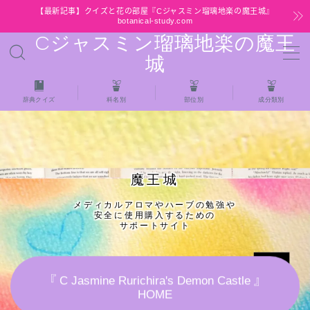
【最新記事】クイズと花の部屋『Cジャスミン瑠璃地楽の魔王城』
botanical-study.com
Cジャスミン瑠璃地楽の魔王
MENU
城
HOME
辞典クイズ
科名別
部位別
成分類別
【最新】クイズと花の部屋
★全種/アロマハーブスパイス基材 プチ辞典ク
魔王城
イズ＆プチ辞典
メディカルアロマやハーブの勉強や
安全に使用購入するための
★アロマ検定＋αクイズ
サポートサイト
★アロマハーブ傾向チェック
『 C Jasmine Rurichira's Demon Castle 』
HOME
目次