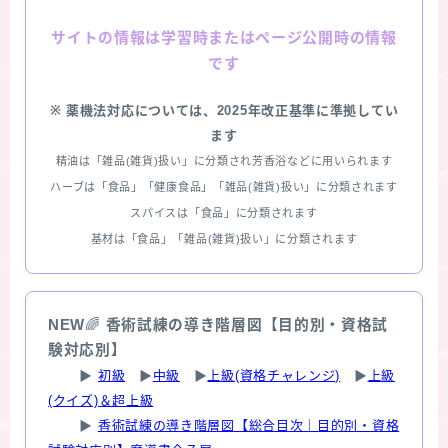
情報は学習時またはページ公開時の情報
サイトの
です
※ 薬機法対応については、2025年改正基準に準拠してい
ます
精油は「雑品(雑貨)扱い」に分類され芳香浴などに用いられます
ハーブは「食品」「健康食品」「雑品(雑貨)扱い」に分類されます
スパイスは「食品」に分類されます
基材は「食品」「雑品(雑貨)扱い」に分類されます
NEW
🌈
香術試練の導き階層図【目的別・資格試
験対応別】
▶
初級
▶
中級
▶
上級(資格チャレンジ)
▶
上級
(クイズ)＆超上級
▶
香術試練の導き階層図【総合目次｜目的別・資格