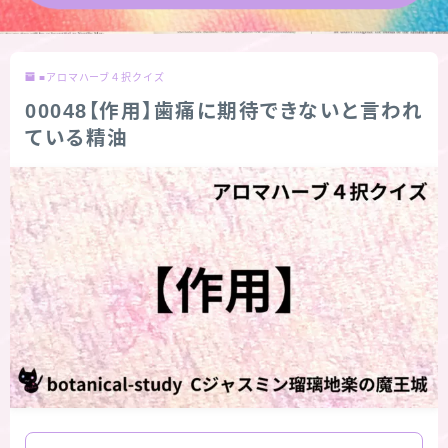
★導きの階層図/目次
■アロマハーブ４択クイズ
秘密部屋
00048【作用】歯痛に期待できないと言われ
ている精油
お知らせ
公式ウェブサイト『Botanical Study』
Cジャスミン瑠璃地楽の主な活動先リンク集
プロフィール
アロマハーブアンケート
おすすめ商品＆レビュー