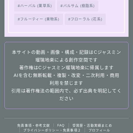
ハーバル (薬草系)
バルサム (樹脂系)
フルーティー (果物系)
フローラル (花系)
本サイトの動画・画像・構成・記録はCジャスミン
瑠璃地楽による創作空間です
著作権はCジャスミン瑠璃地楽に帰属します
AIを含む無断転載・複製・改変・二次利用・商用
利用を禁じます
Follow Me
引用は著作権法の範囲内で、必ず出典を明記してく
ださい
follow me
FAQ
免責事項・参考文献
受賞歴・活動実績まとめ
４択クイズ動画へ
プライバシーポリシー・免責事項２
プロフィール