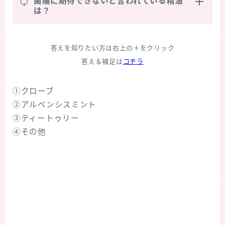
Q
歯痛に期待できないと言われている精油
は？
答えを知りたい方は右上の＋をクリック
答え＆補足は
コチラ
①クローブ
②アルベンシスミント
③ティートゥリー
④その他