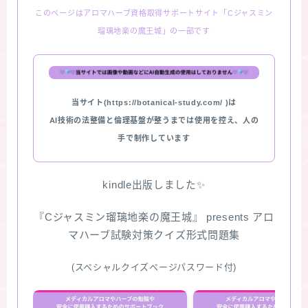
このページはアロマハーブ資格取得サポートサイト「Cジャスミン
★スペシャルアロマハーブ４択クイズ (kindle出
瑠璃地楽の魔王城」の一部です
版限定)
FAQ
当サイト(https://botanical-study.com/ )は
お問い合わせ
AI技術の法整備と倫理基盤が整うまでは使用を控え、人の
手で制作しています
サイトマップ
kindle出版しました✨
『Cジャスミン瑠璃地楽の魔王城』 presents アロ
マハーブ試験対策クイズ形式問題集
(スペシャルクイズページパスワード付)