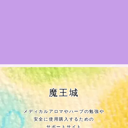
★アロマハーブ傾向チェック
目次
★導きの階層図/目次
秘密部屋
お知らせ
公式ウェブサイト『Botanical Study』
魔王城
Cジャスミン瑠璃地楽の主な活動先リン
ク集
メディカルアロマやハーブの勉強や
安全に使用購入するための
プロフィール
サポートサイト