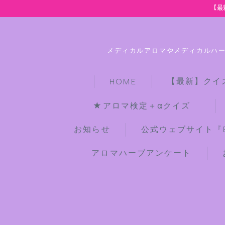
【最
メディカルアロマやメディカルハ
【最新】クイ
HOME
★アロマ検定＋αクイズ
お知らせ
公式ウェブサイト『Bot
アロマハーブアンケート