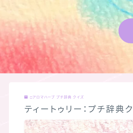
□アロマハーブ プチ辞典 クイズ
ティートゥリー：プチ辞典