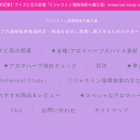
新記事】クイズと花の部屋『Cジャスミン瑠璃地楽の魔王城』botanical-study.c
Cジャスミン瑠璃地楽の魔王城
ーブの資格取得勉強対応・精油を安全に使用し購入するためのサポー
ズと花の部屋
★全種/アロマハーブスパイス基材
HOME
目次
★アロマハーブ傾向チェック
★導
【最新】クイズと花の部屋
anical Study』
Cジャスミン瑠璃地楽の主
おすすめ商品＆レビュー
★スペシャルアロマハーブ
★全種/アロマハーブスパイス基材 プ
チ辞典クイズ＆プチ辞典
お問い合わせ
サイトマップ
FAQ
★アロマ検定＋αクイズ