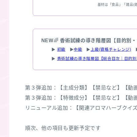
基材は「食品」「雑品(
NEW
🌈
香術試練の導き階層図【目的別・
▶
初級
▶
中級
▶
上級(資格チャレンジ)
▶
香術試練の導き階層図【総合目次｜目的別
第３弾追加：【主成分類】【禁忌など】【動画】/
第３弾追加：【特徴成分】【禁忌など】【動画】/
リニューアル追加：【関連アロマハーブクイズ３選】
順次、他の項目も更新予定です