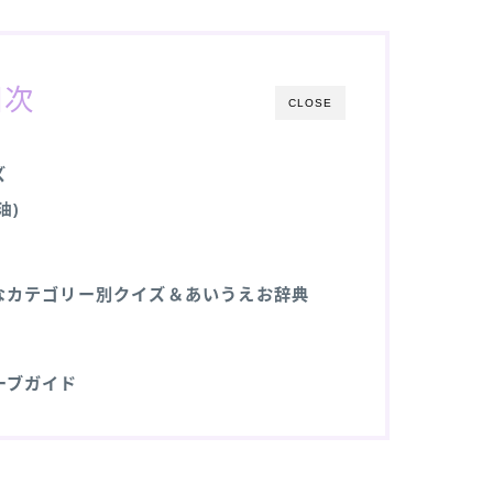
目次
CLOSE
ズ
油)
なカテゴリー別クイズ＆あいうえお辞典
ーブガイド