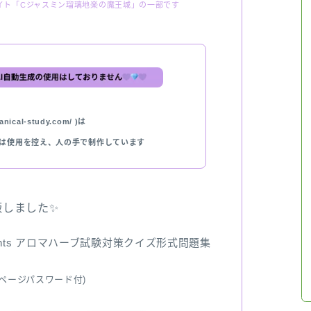
イト「Cジャスミン瑠璃地楽の魔王城」の一部です
nical-study.com/ )は
では使用を控え、人の手で制作しています
出版しました✨
ents アロマハーブ試験対策クイズ形式問題集
ページパスワード付)