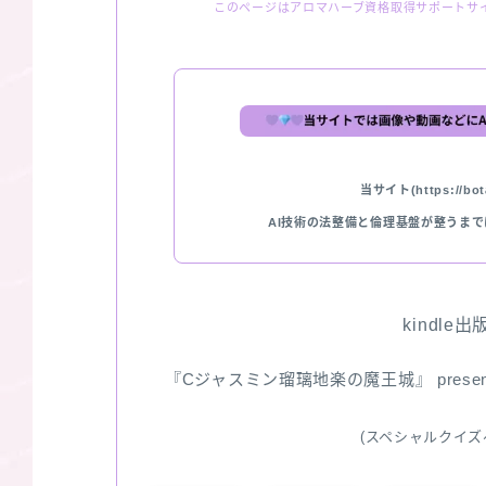
このページはアロマハーブ資格取得サポートサ
当サイト(https://bota
AI技術の法整備と倫理基盤が整うま
kindle
『Cジャスミン瑠璃地楽の魔王城』 pres
(スペシャルクイズ