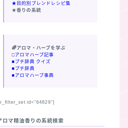
★目的別ブレンドレシピ集
★香りの系統
🌈アロマ・ハーブを学ぶ
□アロマハーブ記事
■プチ辞典 クイズ
■プチ辞典
■アロマハーブ事典
fe_filter_set id="64829"]
アロマ精油香りの系統検索