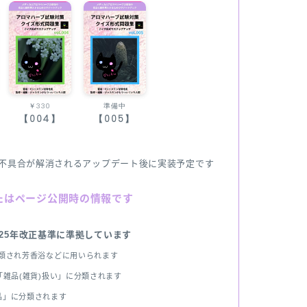
￥330
準備中
【004】
【005】
不具合が解消されるアップデート後に実装予定です
たはページ公開時の情報です
025年改正基準に準拠しています
分類され芳香浴などに用いられます
雑品(雑貨)扱い」に分類されます
品」に分類されます