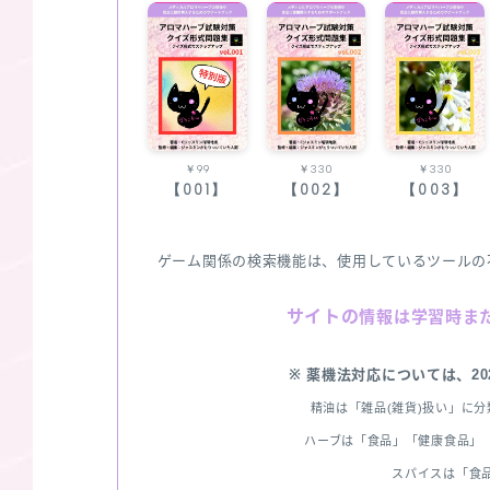
￥99
￥330
￥330
【001】
【002】
【003】
ゲーム関係の検索機能は、使用しているツールの
サイトの
情報は学習時ま
※ 薬機法対応については、2
精油は「雑品(雑貨)扱い」に
ハーブは「食品」「健康食品」「
スパイスは「食