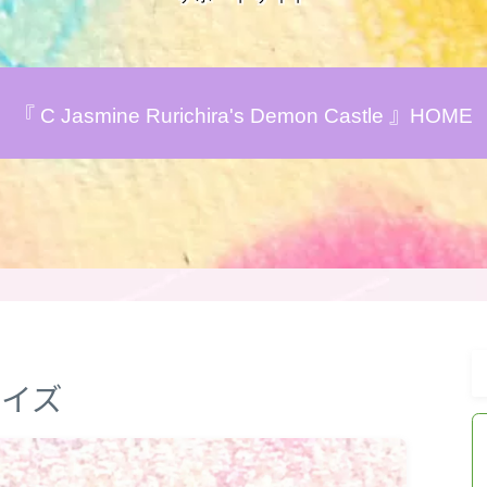
アロマハーブアンケート
『 C Jasmine Rurichira's Demon Castle 』HOME
おすすめ商品＆レビュー
★スペシャルアロマハーブ４択クイズ
(kindle出版限定)
FAQ
お問い合わせ
クイズ
サイトマップ