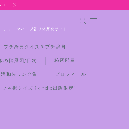
om
ト、アロマハーブ香り体系化サイト
 プチ辞典クイズ＆プチ辞典
秘密部屋
きの階層図/目次
な活動先リンク集
プロフィール
４択クイズ (kindle出版限定)