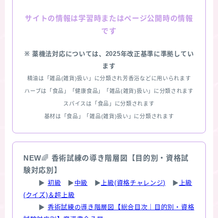
情報は学習時またはページ公開時の情報
サイトの
です
※ 薬機法対応については、2025年改正基準に準拠してい
ます
精油は「雑品(雑貨)扱い」に分類され芳香浴などに用いられます
ハーブは「食品」「健康食品」「雑品(雑貨)扱い」に分類されます
スパイスは「食品」に分類されます
基材は「食品」「雑品(雑貨)扱い」に分類されます
NEW
🌈
香術試練の導き階層図【目的別・資格試
験対応別】
▶
初級
▶
中級
▶
上級(資格チャレンジ)
▶
上級
(クイズ)＆超上級
▶
香術試練の導き階層図【総合目次｜目的別・資格