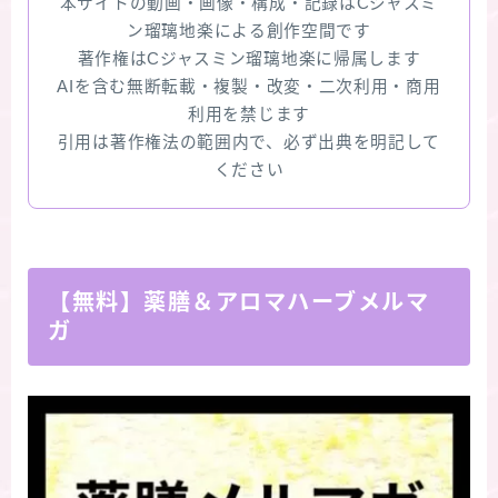
本サイトの動画・画像・構成・記録はCジャスミ
ン瑠璃地楽による創作空間です
著作権はCジャスミン瑠璃地楽に帰属します
AIを含む無断転載・複製・改変・二次利用・商用
利用を禁じます
引用は著作権法の範囲内で、必ず出典を明記して
ください
【無料】薬膳＆アロマハーブメルマ
ガ