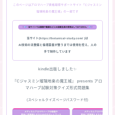
このページはアロマハーブ資格取得サポートサイト「Cジャスミン
★スペシャルアロマハーブ４択クイズ (kindle出
瑠璃地楽の魔王城」の一部です
版限定)
FAQ
当サイト(https://botanical-study.com/ )は
お問い合わせ
AI技術の法整備と倫理基盤が整うまでは使用を控え、人の
手で制作しています
サイトマップ
kindle出版しました✨
『Cジャスミン瑠璃地楽の魔王城』 presents アロ
マハーブ試験対策クイズ形式問題集
(スペシャルクイズページパスワード付)