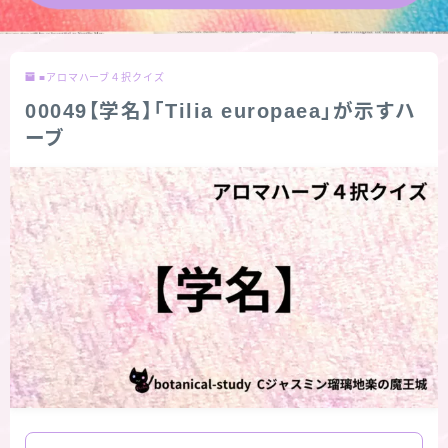
★導きの階層図/目次
■アロマハーブ４択クイズ
秘密部屋
00049【学名】「Tilia europaea」が示すハ
ーブ
お知らせ
公式ウェブサイト『Botanical Study』
Cジャスミン瑠璃地楽の主な活動先リンク集
プロフィール
アロマハーブアンケート
おすすめ商品＆レビュー