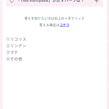
Q
「Tilia europaea」が示すハーブは？
答えを知りたい方は右上の＋をクリック
答え＆補足は
コチラ
①リコリス
②リンデン
③マテ
④その他