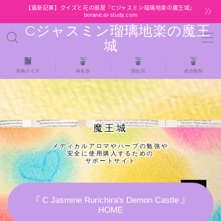
【最新記事】クイズと花の部屋『Cジャスミン瑠璃地楽の魔王城』
botanical-study.com
Cジャスミン瑠璃地楽の魔王
MENU
城
HOME
辞典クイズ
科名別
部位別
成分類別
【最新】クイズと花の部屋
★全種/アロマハーブスパイス基材 プチ辞典ク
魔王城
イズ＆プチ辞典
メディカルアロマやハーブの勉強や
安全に使用購入するための
★アロマ検定＋αクイズ
サポートサイト
★アロマハーブ傾向チェック
『 C Jasmine Rurichira's Demon Castle 』
HOME
目次