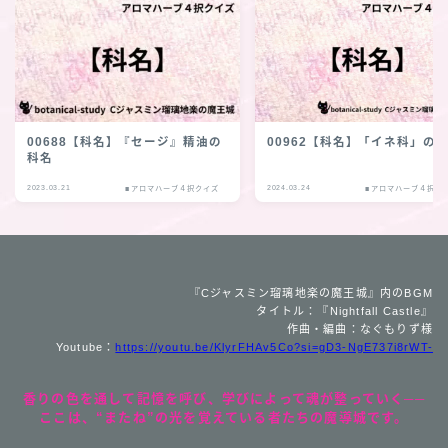
00688【科名】『セージ』精油の
00962【科名】「イネ科」の
科名
2023.03.21
2024.03.24
■アロマハーブ４択クイズ
■アロマハーブ４択ク
『Cジャスミン瑠璃地楽の魔王城』内のBGM
タイトル：『Nightfall Castle』
作曲・編曲：なぐもりず様
Youtube：
https://youtu.be/KlyrFHAv5Co?si=gD3-NgE737i8rWT-
香りの色を通して記憶を呼び、学びによって魂が整っていく──
ここは、“またね”の光を覚えている者たちの魔導城です。