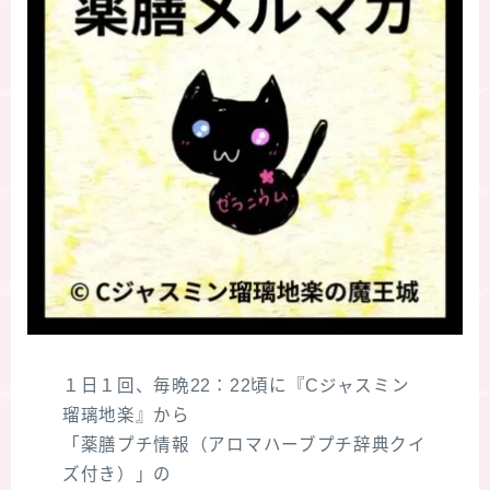
１日１回、毎晩22：22頃に『Cジャスミン
瑠璃地楽』から
「薬膳プチ情報（アロマハーブプチ辞典クイ
ズ付き）」の