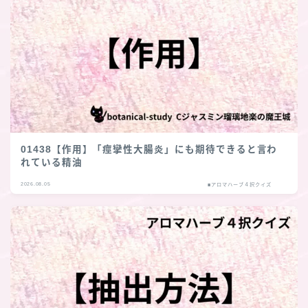
01438【作用】「痙攣性大腸炎」にも期待できると言わ
れている精油
2026.08.05
■アロマハーブ４択クイズ