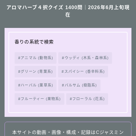
アロマハーブ４択クイズ 1400問｜2026年6月上旬現
在
香りの系統で検索
アニマル (動物系)
ウッディ (木系・森林系)
グリーン (青葉系)
スパイシー (香辛料系)
ハーバル (薬草系)
バルサム (樹脂系)
フルーティー (果物系)
フローラル (花系)
本サイトの動画・画像・構成・記録はCジャスミン