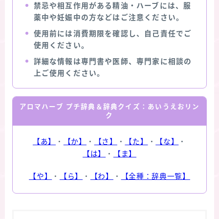
禁忌や相互作用がある精油・ハーブには、服
薬中や妊娠中の方などはご注意ください。
使用前には消費期限を確認し、自己責任でご
使用ください。
詳細な情報は専門書や医師、専門家に相談の
上ご使用ください。
アロマハーブ プチ辞典＆辞典クイズ：あいうえおリン
ク
【あ】
・
【か】
・
【さ】
・
【た】
・
【な】
・
【は】
・
【ま】
【や】
・
【ら】
・
【わ】
・
【全種：辞典一覧】