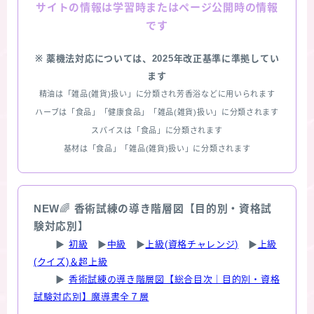
情報は学習時またはページ公開時の情報
サイトの
です
※ 薬機法対応については、2025年改正基準に準拠してい
ます
精油は「雑品(雑貨)扱い」に分類され芳香浴などに用いられます
ハーブは「食品」「健康食品」「雑品(雑貨)扱い」に分類されます
スパイスは「食品」に分類されます
基材は「食品」「雑品(雑貨)扱い」に分類されます
NEW
🌈
香術試練の導き階層図【目的別・資格試
験対応別】
▶
初級
▶
中級
▶
上級(資格チャレンジ)
▶
上級
(クイズ)＆超上級
▶
香術試練の導き階層図【総合目次｜目的別・資格
試験対応別】魔導書全７層