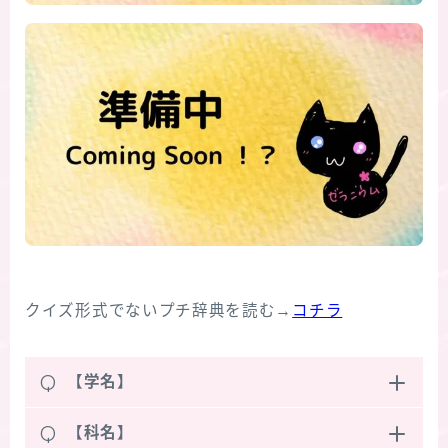
クイズ形式でないプチ辞典を読む→
コチラ
Q
【学名】
Q
【科名】