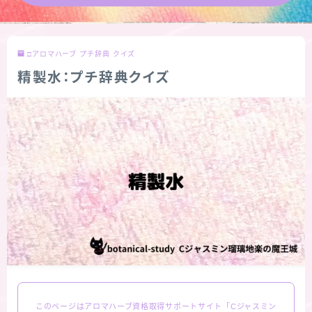
★導きの階層図/目次
□アロマハーブ プチ辞典 クイズ
秘密部屋
精製水：プチ辞典クイズ
お知らせ
公式ウェブサイト『Botanical Study』
Cジャスミン瑠璃地楽の主な活動先リンク集
プロフィール
アロマハーブアンケート
おすすめ商品＆レビュー
このページはアロマハーブ資格取得サポートサイト「Cジャスミン