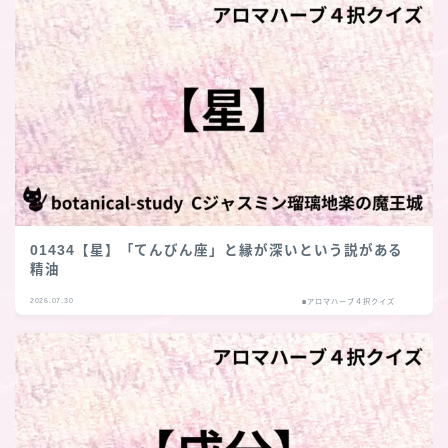
01434【星】「てんびん座」と縁が深いという説がある
精油
Follow Me
2026.07.30
■アロマハーブ４択クイズ
follow me
各種登録先のリンクへ