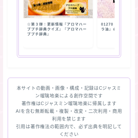
☆第３弾：更新情報『アロマハー
01270【抽出部位
ブプチ辞典クイズ』『アロマハー
ラ油』の使用部位
ブプチ辞典』
本サイトの動画・画像・構成・記録はCジャスミ
ン瑠璃地楽による創作空間です
著作権はCジャスミン瑠璃地楽に帰属します
AIを含む無断転載・複製・改変・二次利用・商用
利用を禁じます
引用は著作権法の範囲内で、必ず出典を明記して
ください