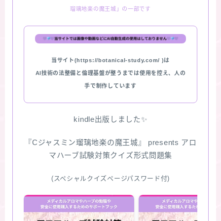
瑠璃地楽の魔王城」の一部です
★スペシャルアロマハーブ４択クイズ (kindle出
版限定)
FAQ
当サイト(https://botanical-study.com/ )は
AI技術の法整備と倫理基盤が整うまでは使用を控え、人の
お問い合わせ
手で制作しています
サイトマップ
kindle出版しました✨
『Cジャスミン瑠璃地楽の魔王城』 presents アロ
マハーブ試験対策クイズ形式問題集
(スペシャルクイズページパスワード付)