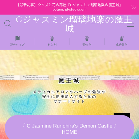
【最新記事】クイズと花の部屋『Cジャスミン瑠璃地楽の魔王城』
botanical-study.com
Cジャスミン瑠璃地楽の魔王
MENU
城
HOME
辞典クイズ
科名別
部位別
成分類別
【最新】クイズと花の部屋
★全種/アロマハーブスパイス基材 プチ辞典ク
魔王城
イズ＆プチ辞典
メディカルアロマやハーブの勉強や
安全に使用購入するための
★アロマ検定＋αクイズ
サポートサイト
★アロマハーブ傾向チェック
『 C Jasmine Rurichira's Demon Castle 』
HOME
目次