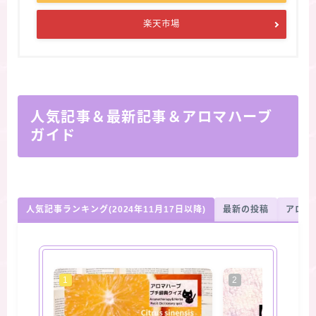
楽天市場
人気記事＆最新記事＆アロマハーブ
ガイド
人気記事ランキング(2024年11月17日以降)
最新の投稿
アロマ