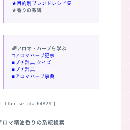
★目的別ブレンドレシピ集
★香りの系統
🌈アロマ・ハーブを学ぶ
□アロマハーブ記事
■プチ辞典 クイズ
■プチ辞典
■アロマハーブ事典
fe_filter_set id="64829"]
アロマ精油香りの系統検索