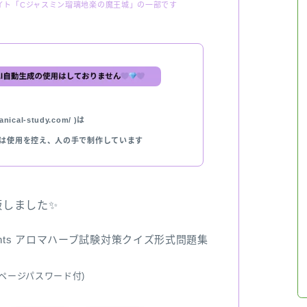
イト「Cジャスミン瑠璃地楽の魔王城」の一部です
nical-study.com/ )は
では使用を控え、人の手で制作しています
出版しました✨
ents アロマハーブ試験対策クイズ形式問題集
ページパスワード付)