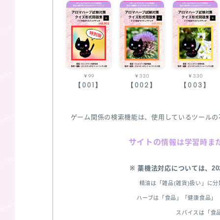
￥99
￥330
￥330
【001】
【002】
【003】
ゲーム関係の検索機能は、使用しているツールの
サイトの
情報は学習時ま
※ 薬機法対応については、2
精油は「雑品(雑貨)扱い」に
ハーブは「食品」「健康食品」「
スパイスは「食