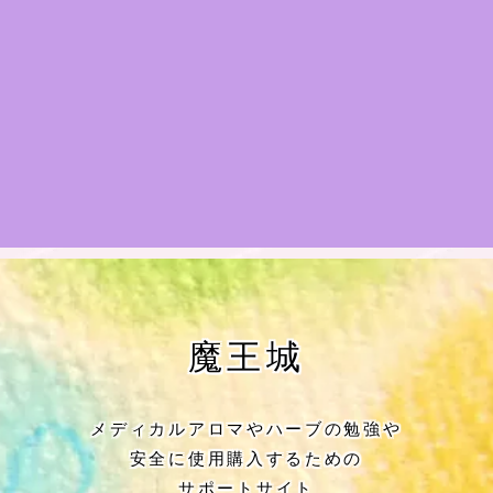
★アロマハーブ傾向チェック
目次
★導きの階層図/目次
秘密部屋
お知らせ
公式ウェブサイト『Botanical Study』
魔王城
Cジャスミン瑠璃地楽の主な活動先リン
ク集
メディカルアロマやハーブの勉強や
安全に使用購入するための
プロフィール
サポートサイト