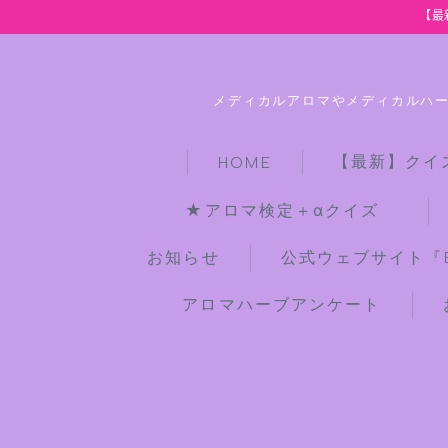
【最
メディカルアロマやメディカルハ
【最新】クイ
HOME
★アロマ検定＋αクイズ
お知らせ
公式ウェブサイト『Bot
アロマハーブアンケート