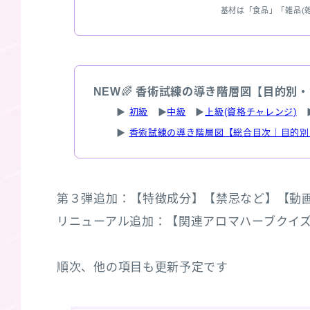
基材は「食品」「雑品(
NEW
🌈
香術試練の導き階層図【目的別・
▶
初級
▶
中級
▶
上級(資格チャレンジ)
▶
香術試練の導き階層図【総合目次｜目的別
第３弾追加：【特徴成分】【禁忌など】【動画】/
リニューアル追加：【関連アロマハーブクイズ３選】
順次、他の項目も更新予定です