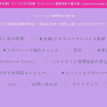
新記事】クイズと花の部屋『Cジャスミン瑠璃地楽の魔王城』botanical-study.c
Cジャスミン瑠璃地楽の魔王城
ーブの資格取得勉強対応・精油を安全に使用し購入するためのサポー
ズと花の部屋
★全種/アロマハーブスパイス基材
HOME
目次
★アロマハーブ傾向チェック
★導
【最新】クイズと花の部屋
anical Study』
Cジャスミン瑠璃地楽の主
おすすめ商品＆レビュー
★スペシャルアロマハーブ
★全種/アロマハーブスパイス基材 プ
チ辞典クイズ＆プチ辞典
お問い合わせ
サイトマップ
FAQ
★アロマ検定＋αクイズ