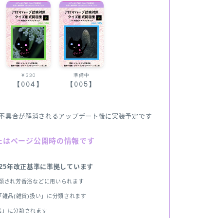
￥330
準備中
【004】
【005】
不具合が解消されるアップデート後に実装予定です
たはページ公開時の情報です
025年改正基準に準拠しています
分類され芳香浴などに用いられます
雑品(雑貨)扱い」に分類されます
品」に分類されます