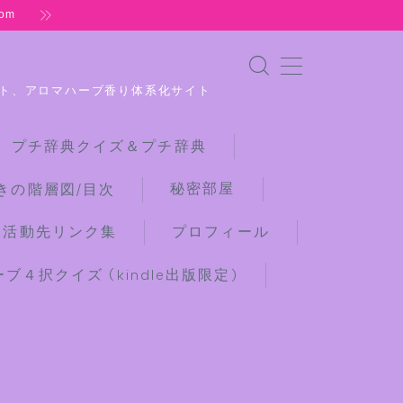
om
ト、アロマハーブ香り体系化サイト
 プチ辞典クイズ＆プチ辞典
秘密部屋
きの階層図/目次
な活動先リンク集
プロフィール
４択クイズ (kindle出版限定)