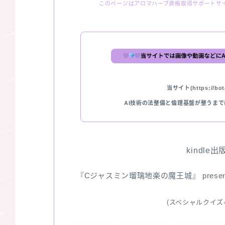
このページはアロマハーブ資格取得サポートサ
当サイト(https://bota
AI技術の法整備と倫理基盤が整うま
kindle
『Cジャスミン瑠璃地楽の魔王城』 pres
(スペシャルクイズ