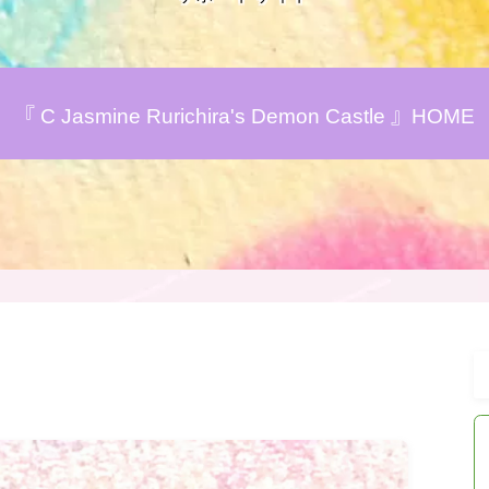
アロマハーブアンケート
『 C Jasmine Rurichira's Demon Castle 』HOME
おすすめ商品＆レビュー
★スペシャルアロマハーブ４択クイズ
(kindle出版限定)
FAQ
お問い合わせ
サイトマップ