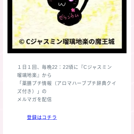
１日１回、毎晩22：22頃に『Cジャスミン
瑠璃地楽』から
「薬膳プチ情報（アロマハーブプチ辞典クイ
ズ付き）」の
メルマガを配信
登録はコチラ