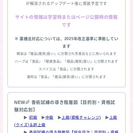
が解消されるアップデート後に実装予定です
情報は学習時またはページ公開時の情報
サイトの
です
※ 薬機法対応については、2025年改正基準に準拠してい
ます
精油は「雑品(雑貨)扱い」に分類され芳香浴などに用いられます
ハーブは「食品」「健康食品」「雑品(雑貨)扱い」に分類されます
スパイスは「食品」に分類されます
基材は「食品」「雑品(雑貨)扱い」に分類されます
NEW
🌈
香術試練の導き階層図【目的別・資格試
験対応別】
▶
初級
▶
中級
▶
上級(資格チャレンジ)
▶
上級
(クイズ)＆超上級
▶
香術試練の導き階層図【総合目次｜目的別・資格