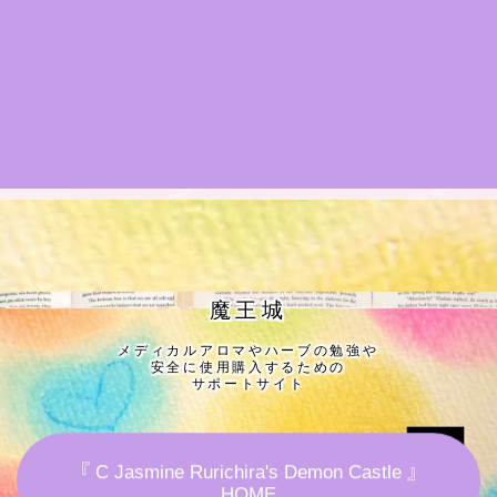
★導きの階層図/目次
秘密部屋
お知らせ
公式ウェブサイト『Botanical Study』
Cジャスミン瑠璃地楽の主な活動先リンク集
魔王城
メディカルアロマやハーブの勉強や
プロフィール
安全に使用購入するための
サポートサイト
アロマハーブアンケート
『 C Jasmine Rurichira's Demon Castle 』
おすすめ商品＆レビュー
HOME