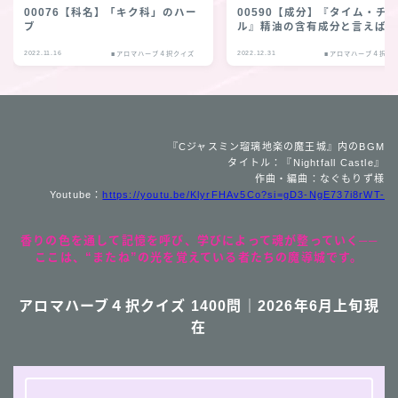
00076【科名】「キク科」のハー
00590【成分】『タイム・チ
ブ
ル』精油の含有成分と言えば
2022.11.16
2022.12.31
■アロマハーブ４択クイズ
■アロマハーブ４択ク
『Cジャスミン瑠璃地楽の魔王城』内のBGM
タイトル：『Nightfall Castle』
作曲・編曲：なぐもりず様
Youtube：
https://youtu.be/KlyrFHAv5Co?si=gD3-NgE737i8rWT-
香りの色を通して記憶を呼び、学びによって魂が整っていく──
ここは、“またね”の光を覚えている者たちの魔導城です。
アロマハーブ４択クイズ 1400問｜2026年6月上旬現
在