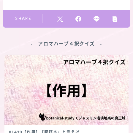
SHARE
‐ アロマハーブ４択クイズ ‐
01439【作用】「膀胱炎」と言えば