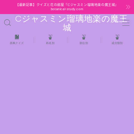
【最新記事】クイズと花の部屋『Cジャスミン瑠璃地楽の魔王城』
botanical-study.com
Cジャスミン瑠璃地楽の魔王
MENU
城
HOME
辞典クイズ
科名別
部位別
成分類別
【最新】クイズと花の部屋
★全種/アロマハーブスパイス基材 プチ辞典ク
イズ＆プチ辞典
★アロマ検定＋αクイズ
★アロマハーブ傾向チェック
目次