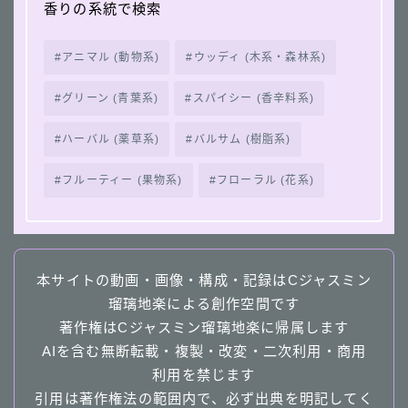
香りの系統で検索
アニマル (動物系)
ウッディ (木系・森林系)
グリーン (青葉系)
スパイシー (香辛料系)
ハーバル (薬草系)
バルサム (樹脂系)
フルーティー (果物系)
フローラル (花系)
本サイトの動画・画像・構成・記録はCジャスミン
瑠璃地楽による創作空間です
著作権はCジャスミン瑠璃地楽に帰属します
AIを含む無断転載・複製・改変・二次利用・商用
利用を禁じます
引用は著作権法の範囲内で、必ず出典を明記してく