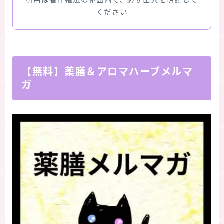
引用は著作権法の範囲内で、必ず出典を明記して
ください
【無料】薬膳＆アロマハーブメルマ
ガ