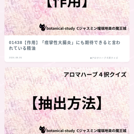
01438【作用】「痙攣性大腸炎」にも期待できると言わ
れている精油
2026.08.05
■アロマハーブ４択クイズ