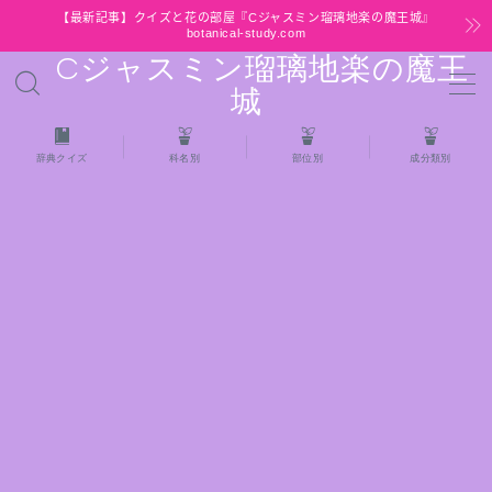
【最新記事】クイズと花の部屋『Cジャスミン瑠璃地楽の魔王城』
botanical-study.com
Cジャスミン瑠璃地楽の魔王
MENU
城
HOME
辞典クイズ
科名別
部位別
成分類別
【最新】クイズと花の部屋
★全種/アロマハーブスパイス基材 プチ辞典ク
イズ＆プチ辞典
★アロマ検定＋αクイズ
★アロマハーブ傾向チェック
目次