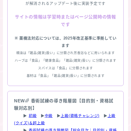
が解消されるアップデート後に実装予定です
情報は学習時またはページ公開時の情報
サイトの
です
※ 薬機法対応については、2025年改正基準に準拠してい
ます
精油は「雑品(雑貨)扱い」に分類され芳香浴などに用いられます
ハーブは「食品」「健康食品」「雑品(雑貨)扱い」に分類されます
スパイスは「食品」に分類されます
基材は「食品」「雑品(雑貨)扱い」に分類されます
NEW
🌈
香術試練の導き階層図【目的別・資格試
験対応別】
▶
初級
▶
中級
▶
上級(資格チャレンジ)
▶
上級
(クイズ)＆超上級
▶
香術試練の導き階層図【総合目次｜目的別・資格