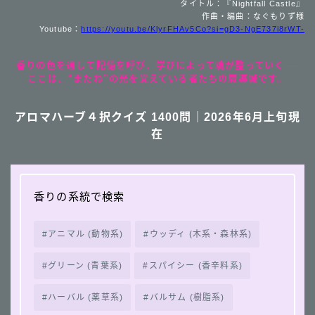
タイトル：『Nightfall Castle』
作曲・編曲：なぐもりず様
Youtube：
https://youtu.be/KlyrFHAv5Co?si=gD3-NgE737i8rWT-
香りの色を通して記憶を呼び、学びによって魂が整っていく──
ここは、“またね”の光を覚えている者たちの魔導城です。
アロマハーブ４択クイズ 1400問｜2026年6月上旬現
在
香りの系統で検索
Follow Me
アニマル (動物系)
ウッディ (木系・森林系)
グリーン (青葉系)
スパイシー (香辛料系)
follow me
ハーバル (薬草系)
バルサム (樹脂系)
４択クイズ動画へ