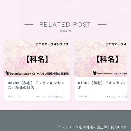
RELATED POST
関連記事
00486【科名】『フランキンセン
01362【科名】『オレガノ』
ス』精油の科名
名
2022.12.08
2026.04.02
■アロマハーブ４択クイズ
■アロマハーブ４択ク
『Cジャスミン瑠璃地楽の魔王城』内のBGM