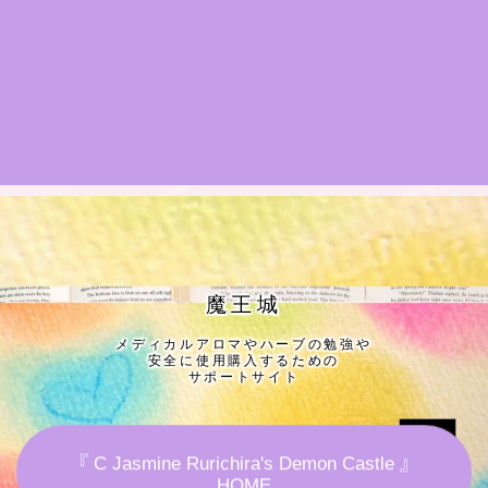
★導きの階層図/目次
秘密部屋
お知らせ
公式ウェブサイト『Botanical Study』
Cジャスミン瑠璃地楽の主な活動先リンク集
魔王城
メディカルアロマやハーブの勉強や
プロフィール
安全に使用購入するための
サポートサイト
アロマハーブアンケート
『 C Jasmine Rurichira's Demon Castle 』
おすすめ商品＆レビュー
HOME