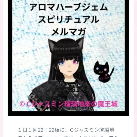
１日１回22：22頃に、Cジャスミン瑠璃地