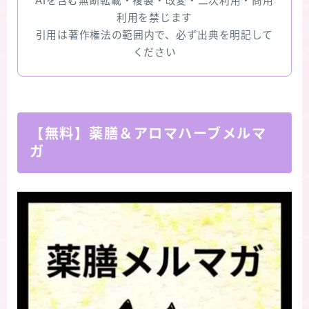
AIを含む無断転載・複製・改変・二次利用・商用
利用を禁じます
引用は著作権法の範囲内で、必ず出典を明記して
ください
【無料】薬膳＆アロマハーブメルマ
ガ