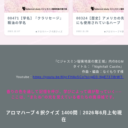
00471【学名】『クラリセージ』
00324【歴史】アメリカの先
精油の学名
にも使用されているハーブ
2022.12.07
2022.11.28
■アロマハーブ４択クイズ
■アロマハーブ４択ク
『Cジャスミン瑠璃地楽の魔王城』内のBGM
タイトル：『Nightfall Castle』
作曲・編曲：なぐもりず様
Youtube：
https://youtu.be/KlyrFHAv5Co?si=gD3-NgE737i8rWT-
香りの色を通して記憶を呼び、学びによって魂が整っていく──
ここは、“またね”の光を覚えている者たちの魔導城です。
アロマハーブ４択クイズ 1400問｜2026年6月上旬現
在