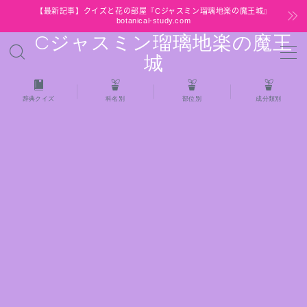
【最新記事】クイズと花の部屋『Cジャスミン瑠璃地楽の魔王城』
botanical-study.com
Cジャスミン瑠璃地楽の魔王
MENU
城
HOME
辞典クイズ
科名別
部位別
成分類別
【最新】クイズと花の部屋
★全種/アロマハーブスパイス基材 プチ辞典ク
イズ＆プチ辞典
★アロマ検定＋αクイズ
★アロマハーブ傾向チェック
目次