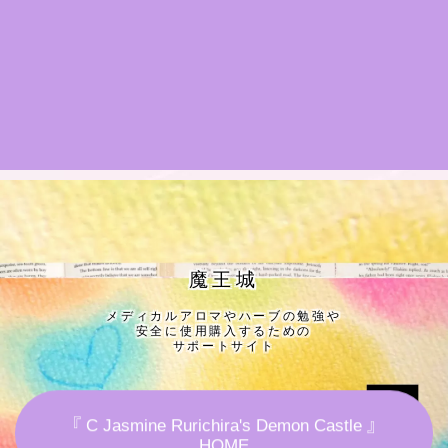
★導きの階層図/目次
秘密部屋
お知らせ
公式ウェブサイト『Botanical Study』
Cジャスミン瑠璃地楽の主な活動先リンク集
魔王城
メディカルアロマやハーブの勉強や
プロフィール
安全に使用購入するための
サポートサイト
アロマハーブアンケート
『 C Jasmine Rurichira's Demon Castle 』
おすすめ商品＆レビュー
HOME