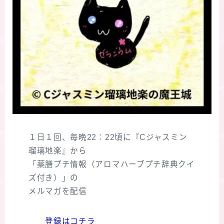
１日１回、毎晩22：22頃に『Cジャスミン
瑠璃地楽』から
「薬膳プチ情報（アロマハーブプチ辞典クイ
ズ付き）」の
メルマガを配信
登録はコチラ