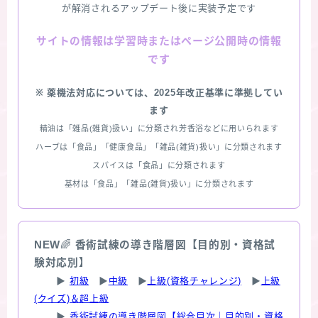
が解消されるアップデート後に実装予定です
情報は学習時またはページ公開時の情報
サイトの
です
※ 薬機法対応については、2025年改正基準に準拠してい
ます
精油は「雑品(雑貨)扱い」に分類され芳香浴などに用いられます
ハーブは「食品」「健康食品」「雑品(雑貨)扱い」に分類されます
スパイスは「食品」に分類されます
基材は「食品」「雑品(雑貨)扱い」に分類されます
NEW
🌈
香術試練の導き階層図【目的別・資格試
験対応別】
▶
初級
▶
中級
▶
上級(資格チャレンジ)
▶
上級
(クイズ)＆超上級
▶
香術試練の導き階層図【総合目次｜目的別・資格