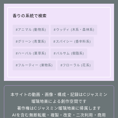
香りの系統で検索
アニマル (動物系)
ウッディ (木系・森林系)
グリーン (青葉系)
スパイシー (香辛料系)
ハーバル (薬草系)
バルサム (樹脂系)
フルーティー (果物系)
フローラル (花系)
本サイトの動画・画像・構成・記録はCジャスミン
瑠璃地楽による創作空間です
著作権はCジャスミン瑠璃地楽に帰属します
AIを含む無断転載・複製・改変・二次利用・商用